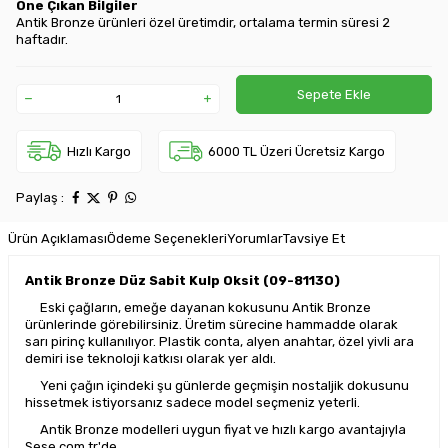
Öne Çıkan Bilgiler
Antik Bronze ürünleri özel üretimdir, ortalama termin süresi 2
haftadır.
Sepete Ekle
Hızlı Kargo
6000 TL Üzeri Ücretsiz Kargo
Paylaş :
Ürün Açıklaması
Ödeme Seçenekleri
Yorumlar
Tavsiye Et
Antik Bronze Düz Sabit Kulp Oksit (09-8113O)
Eski çağların, emeğe dayanan kokusunu Antik Bronze
ürünlerinde görebilirsiniz. Üretim sürecine hammadde olarak
sarı pirinç kullanılıyor. Plastik conta, alyen anahtar, özel yivli ara
demiri ise teknoloji katkısı olarak yer aldı.
Yeni çağın içindeki şu günlerde geçmişin nostaljik dokusunu
hissetmek istiyorsanız sadece model seçmeniz yeterli.
Antik Bronze modelleri uygun fiyat ve hızlı kargo avantajıyla
Sese.com.tr'de.