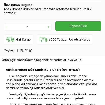
Öne Çıkan Bilgiler
Antik Bronze ürünleri özel üretimdir, ortalama termin süresi 2
haftadır.
Sepete Ekle
Hızlı Kargo
6000 TL Üzeri Ücretsiz Kargo
Paylaş :
Ürün Açıklaması
Ödeme Seçenekleri
Yorumlar
Tavsiye Et
Antik Bronze Düz Sabit Kulp Oksit (09-8113O)
Eski çağların, emeğe dayanan kokusunu Antik Bronze
ürünlerinde görebilirsiniz. Üretim sürecine hammadde olarak
sarı pirinç kullanılıyor. Plastik conta, alyen anahtar, özel yivli ara
demiri ise teknoloji katkısı olarak yer aldı.
Yeni çağın içindeki şu günlerde geçmişin nostaljik dokusunu
hissetmek istiyorsanız sadece model seçmeniz yeterli.
Antik Bronze modelleri uygun fiyat ve hızlı kargo avantajıyla