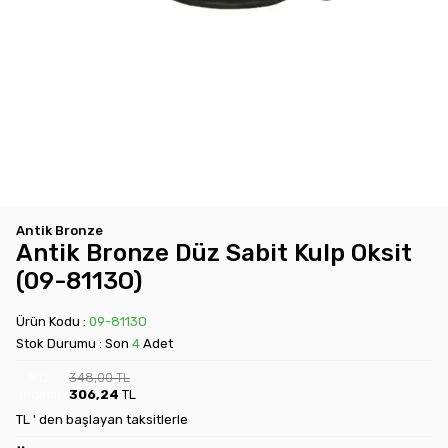
Antik Bronze
Antik Bronze Düz Sabit Kulp Oksit
(09-8113O)
Ürün Kodu :
09-8113O
Stok Durumu : Son
4
Adet
%
12
348,00
TL
İndirim
306,24
TL
TL ' den başlayan taksitlerle