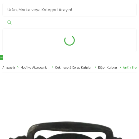
Anasayfa
Mobilya Aksesuarları
Çekmece & Dolap Kulpları
Diğer Kulplar
Antik Bron