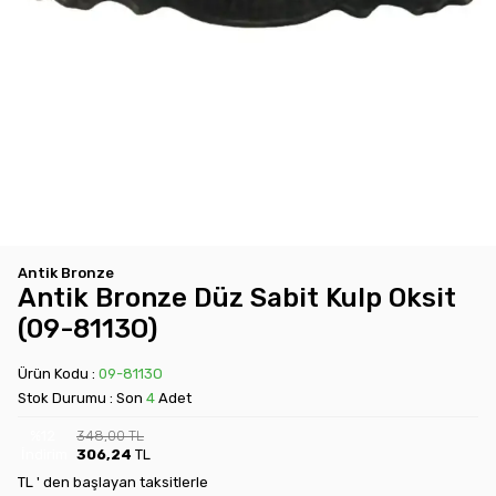
Antik Bronze
Antik Bronze Düz Sabit Kulp Oksit
(09-8113O)
Ürün Kodu :
09-8113O
Stok Durumu : Son
4
Adet
%
12
348,00
TL
İndirim
306,24
TL
TL ' den başlayan taksitlerle