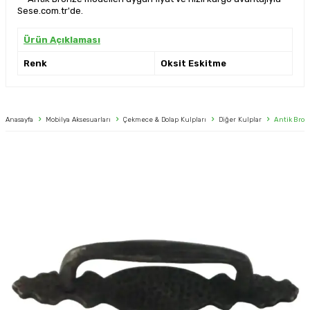
Sese.com.tr'de.
Ürün Açıklaması
Renk
Oksit Eskitme
Anasayfa
Mobilya Aksesuarları
Çekmece & Dolap Kulpları
Diğer Kulplar
Antik Bron