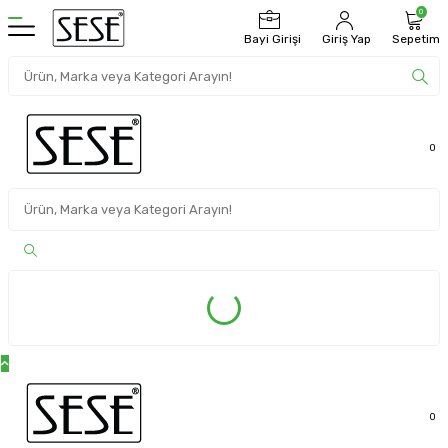
0
Bayi Girişi
Giriş Yap
Sepetim
0
0