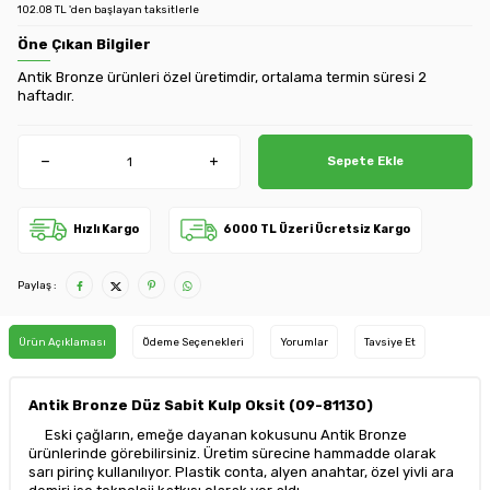
102.08 TL 'den başlayan taksitlerle
Öne Çıkan Bilgiler
Antik Bronze ürünleri özel üretimdir, ortalama termin süresi 2
haftadır.
Sepete Ekle
Hızlı Kargo
6000 TL Üzeri Ücretsiz Kargo
Paylaş :
Ürün Açıklaması
Ödeme Seçenekleri
Yorumlar
Tavsiye Et
Antik Bronze Düz Sabit Kulp Oksit (09-8113O)
Eski çağların, emeğe dayanan kokusunu Antik Bronze
ürünlerinde görebilirsiniz. Üretim sürecine hammadde olarak
sarı pirinç kullanılıyor. Plastik conta, alyen anahtar, özel yivli ara