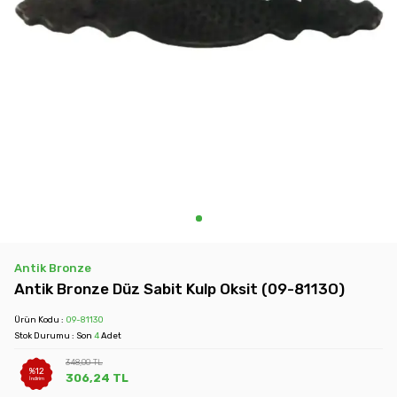
Antik Bronze
Antik Bronze Düz Sabit Kulp Oksit (09-8113O)
Ürün Kodu :
09-8113O
Stok Durumu : Son
4
Adet
348,00
TL
%
12
306,24
TL
İndirim