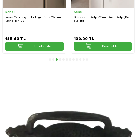
Nobel
Sese
Nobel Yaris Siyah Entegre Kulp 197mm
Sese Uzun Kulp 512mm Krom Kulp (156-
(2545-197-02)
512-18)
165,60
TL
100,00
TL
Sepete Ekle
Sepete Ekle