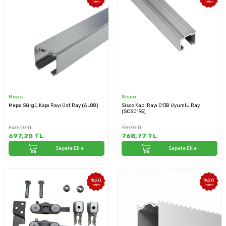
İndirim
İndirim
Mepa
Sisco
Mepa Sürgü Kapı Rayı Üst Ray (AL88)
Sisco Kapı Rayı 0138 Uyumlu Ray
(SCS0195)
840,00
TL
960,96
TL
697,20
TL
768,77
TL
Sepete Ekle
Sepete Ekle
%
20
%
20
İndirim
İndirim