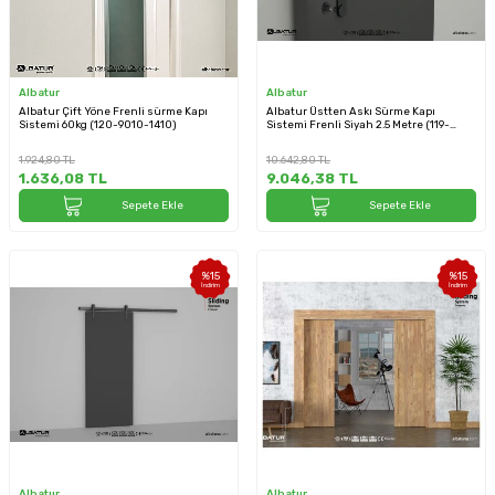
Albatur
Albatur
Albatur Çift Yöne Frenli sürme Kapı
Albatur Üstten Askı Sürme Kapı
Sistemi 60kg (120-9010-1410)
Sistemi Frenli Siyah 2.5 Metre (119-
8820-3430-2500)
1.924,80
TL
10.642,80
TL
1.636,08
TL
9.046,38
TL
Sepete Ekle
Sepete Ekle
%
15
%
15
İndirim
İndirim
Albatur
Albatur