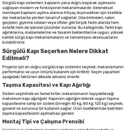
Sürgülü kapı sistemleri, kapıların yana doğru kayarak açılmasını
sağlayan modern ve fonksiyonel mekanizmalardır. Geleneksel
menteşeli kapıların açılma alanına ihtiyaç duymadıkları için özellikle
dar mekanlarda yerden tasarruf sağlarlar. Oda bölmeleri, salon
geçişleri, giyinme odaları veya ofisler gibi birçok farklı alanda hem
estetik hem de işlevsel çözümler sunarlar. Bu kategoride, farklı kapı
ağırlıklarına, malzemelerine ve tasarım beklentilerine uygun, yüksek
kaliteli sürgü kapı mekanizmalarını ve tamamlayıcı aksesuarlarını
bulabilirsiniz.
Sürgülü Kapı Seçerken Nelere Dikkat
Edilmeli?
Projeniz için en doğru sürgülü kapı sistemini seçmek, mekanizmanın
performansı ve uzun ömürlü kullanımı için kritiktir. Seçim yaparken
aşağıdaki faktörleri dikkate almanız önerilir.
Taşıma Kapasitesi ve Kapı Ağırlığı
Sistem seçiminde en temel kriter, mekanizmanın taşıyabileceği
maksimum kapı ağırlığıdır. Kapınızın ağırlığını bilerek uygun taşıma
kapasitesine sahip bir sistem (örneğin 40 kg, 80 kg, 120 kg) seçmek,
güvenli ve sorunsuz bir kullanım sağlar. Ürün özelliklerinde belirtilen
taşıma kapasitesinin aşılmaması gerekir.
Montaj Tipi ve Çalışma Prensibi