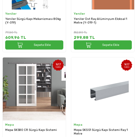
Yeniler
Yeniler
Yeniler Sürgü Kapı Mekanizması 80kg
Yeniler Üst Ray Alüminyum Eloksal 1
(Y-019)
Metre (Y-019-1)
717,60
TL
352,80
TL
609,96
TL
299,88
TL
Sepete Ekle
Sepete Ekle
%
17
%
17
İndirim
İndirim
Mepa
Mepa
Mepa SKS80 CR Sürgü Kapı Sistemi
Mepa SKS 51 Sürgü Kapı Sistemi Ray 1
Metre