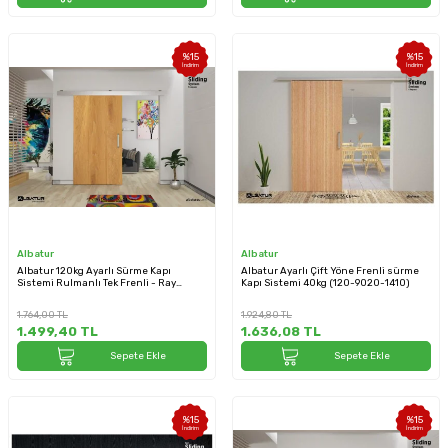
%
15
%
15
İndirim
İndirim
Albatur
Albatur
Albatur 120kg Ayarlı Sürme Kapı
Albatur Ayarlı Çift Yöne Frenli sürme
Sistemi Rulmanlı Tek Frenli - Ray
Kapı Sistemi 40kg (120-9020-1410)
Hariçtir (120-9701-1600)
1.764,00
TL
1.924,80
TL
1.499,40
TL
1.636,08
TL
Sepete Ekle
Sepete Ekle
%
15
%
15
İndirim
İndirim