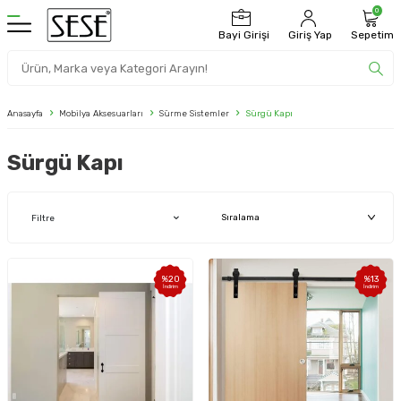
0
Bayi Girişi
Giriş Yap
Sepetim
Anasayfa
Mobilya Aksesuarları
Sürme Sistemler
Sürgü Kapı
Sürgü Kapı
Filtre
%
20
%
13
İndirim
İndirim