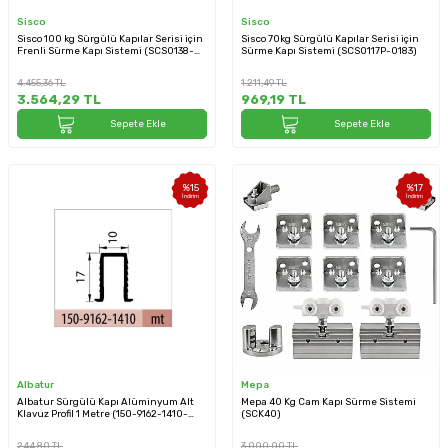
Sisco
Sisco
Sisco 100 kg Sürgülü Kapılar Serisi için
Sisco 70kg Sürgülü Kapılar Serisi için
Frenli Sürme Kapı Sistemi (SCS0138-
Sürme Kapı Sistemi (SCS0117P-0183)
0198)
4.455,36
TL
1.211,49
TL
3.564,29
TL
969,19
TL
Sepete Ekle
Sepete Ekle
%
15
%
17
İndirim
İndirim
Albatur
Mepa
Albatur Sürgülü Kapı Alüminyum Alt
Mepa 40 Kg Cam Kapı Sürme Sistemi
Klavuz Profil 1 Metre (150-9162-1410-
(SCK40)
1000)
244,80
TL
3.000,00
TL