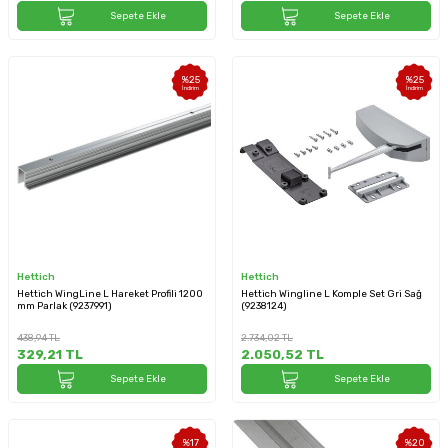
Sepete Ekle
Sepete Ekle
%
25
%
25
İndirim
İndirim
Hettich
Hettich
Hettich WingLine L Hareket Profili 1200
Hettich Wingline L Komple Set Gri Sağ
mm Parlak (9237991)
(9238124)
438,94
TL
2.734,02
TL
329,21
TL
2.050,52
TL
Sepete Ekle
Sepete Ekle
%
17
%
20