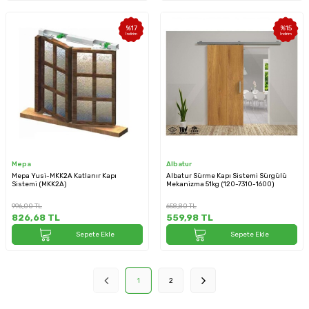
%
17
%
15
İndirim
İndirim
Mepa
Albatur
Mepa Yusi-MKK2A Katlanır Kapı
Albatur Sürme Kapı Sistemi Sürgülü
Sistemi (MKK2A)
Mekanizma 51kg (120-7310-1600)
996,00
TL
658,80
TL
826,68
TL
559,98
TL
Sepete Ekle
Sepete Ekle
1
2