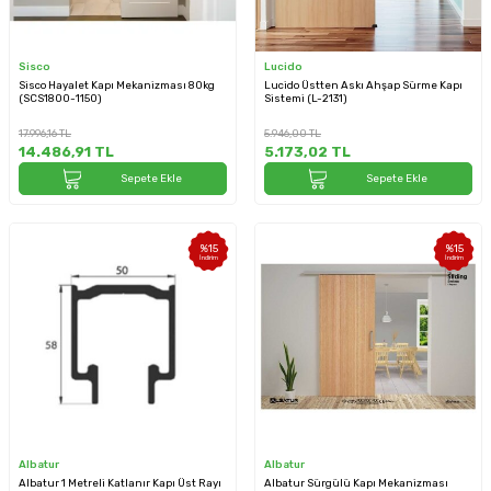
Sisco
Lucido
Sisco Hayalet Kapı Mekanizması 80kg
Lucido Üstten Askı Ahşap Sürme Kapı
(SCS1800-1150)
Sistemi (L-2131)
17.996,16
TL
5.946,00
TL
14.486,91
TL
5.173,02
TL
Sepete Ekle
Sepete Ekle
%
15
%
15
İndirim
İndirim
Albatur
Albatur
Albatur 1 Metreli Katlanır Kapı Üst Rayı
Albatur Sürgülü Kapı Mekanizması