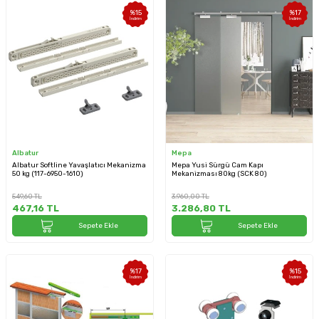
%
15
%
17
İndirim
İndirim
Albatur
Mepa
Albatur Softline Yavaşlatıcı Mekanizma
Mepa Yusi Sürgü Cam Kapı
50 kg (117-6950-1610)
Mekanizması 80kg (SCK 80)
549,60
TL
3.960,00
TL
467,16
TL
3.286,80
TL
Sepete Ekle
Sepete Ekle
%
17
%
15
İndirim
İndirim