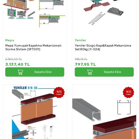
Mepa
Yeniler
Mepa Yumuşak Kapatma Mekanizmalı
Yeniler Sürgü Kapı&Kapak Mekanizma
Sürme Sİstem (SFT001)
Set 80kg (Y-024)
3.780,00
TL
938,76
TL
3.137,40
TL
797,95
TL
Sepete Ekle
Sepete Ekle
%
15
%
15
İndirim
İndirim