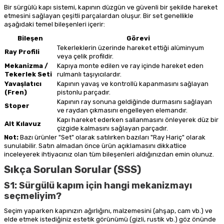
Bir sürgülü kapı sistemi, kapının düzgün ve güvenli bir şekilde hareket
etmesini sağlayan çeşitli parçalardan oluşur. Bir set genellikle
aşağıdaki temel bileşenleri içerir:
Bileşen
Görevi
Tekerleklerin üzerinde hareket ettiği alüminyum
Ray Profili
veya çelik profildir.
Mekanizma /
Kapıya monte edilen ve ray içinde hareket eden
Tekerlek Seti
rulmanlı taşıyıcılardır.
Yavaşlatıcı
Kapının yavaş ve kontrollü kapanmasını sağlayan
(Fren)
pistonlu parçadır.
Kapının ray sonuna geldiğinde durmasını sağlayan
Stoper
ve raydan çıkmasını engelleyen elemandır.
Kapı hareket ederken sallanmasını önleyerek düz bir
Alt Kılavuz
çizgide kalmasını sağlayan parçadır.
Not:
Bazı ürünler "Set" olarak satılırken bazıları "Ray Hariç" olarak
sunulabilir. Satın almadan önce ürün açıklamasını dikkatlice
inceleyerek ihtiyacınız olan tüm bileşenleri aldığınızdan emin olunuz.
Sıkça Sorulan Sorular (SSS)
S1: Sürgülü kapım için hangi mekanizmayı
seçmeliyim?
Seçim yaparken kapınızın ağırlığını, malzemesini (ahşap, cam vb.) ve
elde etmek istediğiniz estetik görünümü (gizli, rustik vb.) göz önünde