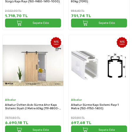
Sürgü Kapı Rayı (150-9450-1410-1000)
80kg (7090)
2.022,00
TL
884,40
TL
1.718,70
TL
751,74
TL
Sepete Ekle
Sepete Ekle
%
15
%
15
İndirim
İndirim
Albatur
Albatur
Albatur Üstten Askı Sürme Ahır Kapı
Albatur Sürme Kapı Sistemi Rayı 1
Sistemi Siyah 2 Metre 60kg (119-8800-
Metre (150-9750-1400)
3430-2000)
7.870,80
TL
820,80
TL
6.690,18
TL
697,68
TL
Sepete Ekle
Sepete Ekle