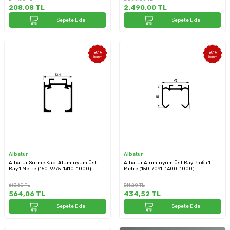
208,08
TL
2.490,00
TL
Sepete Ekle
Sepete Ekle
%
15
%
15
İndirim
İndirim
Albatur
Albatur
Albatur Sürme Kapı Alüminyum Üst
Albatur Alüminyum Üst Ray Profili 1
Ray 1 Metre (150-9775-1410-1000)
Metre (150-7091-1400-1000)
663,60
TL
511,20
TL
564,06
TL
434,52
TL
Sepete Ekle
Sepete Ekle