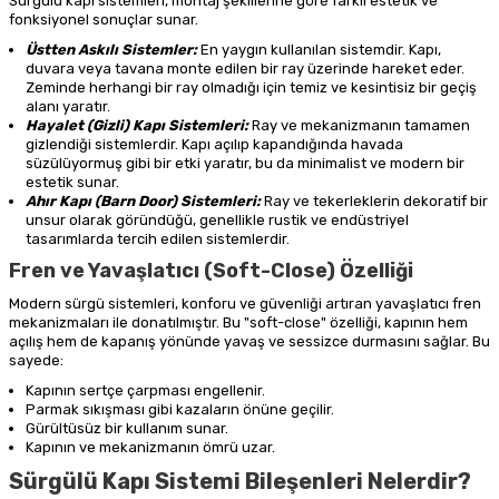
Sürgülü kapı sistemleri, montaj şekillerine göre farklı estetik ve
fonksiyonel sonuçlar sunar.
Üstten Askılı Sistemler:
En yaygın kullanılan sistemdir. Kapı,
duvara veya tavana monte edilen bir ray üzerinde hareket eder.
Zeminde herhangi bir ray olmadığı için temiz ve kesintisiz bir geçiş
alanı yaratır.
Hayalet (Gizli) Kapı Sistemleri:
Ray ve mekanizmanın tamamen
gizlendiği sistemlerdir. Kapı açılıp kapandığında havada
süzülüyormuş gibi bir etki yaratır, bu da minimalist ve modern bir
estetik sunar.
Ahır Kapı (Barn Door) Sistemleri:
Ray ve tekerleklerin dekoratif bir
unsur olarak göründüğü, genellikle rustik ve endüstriyel
tasarımlarda tercih edilen sistemlerdir.
Fren ve Yavaşlatıcı (Soft-Close) Özelliği
Modern sürgü sistemleri, konforu ve güvenliği artıran yavaşlatıcı fren
mekanizmaları ile donatılmıştır. Bu "soft-close" özelliği, kapının hem
açılış hem de kapanış yönünde yavaş ve sessizce durmasını sağlar. Bu
sayede:
Kapının sertçe çarpması engellenir.
Parmak sıkışması gibi kazaların önüne geçilir.
Gürültüsüz bir kullanım sunar.
Kapının ve mekanizmanın ömrü uzar.
Sürgülü Kapı Sistemi Bileşenleri Nelerdir?