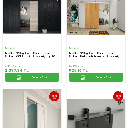
Albatur
Albatur
Albatur 120kg Ayarlı Sürme Kapı
Albatur 120kg Ayarlı Sürme Kapı
Sistemi Çift Frenli - Ray Hariçtir (120-
Sistemi Rulmanlı Frensiz - Ray Hariçtir
9720-1600)
(9700)
2.444,40
TL
1.089,60
TL
2.077,74
TL
926,16
TL
Sepete Ekle
Sepete Ekle
%
15
%
15
İndirim
İndirim