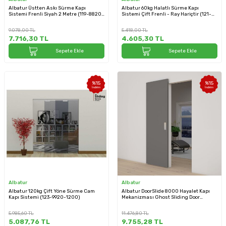
Albatur Üstten Askı Sürme Kapı
Albatur 60kg Halatlı Sürme Kapı
Sistemi Frenli Siyah 2 Metre (119-8820-
Sistemi Çift Frenli - Ray Hariçtir (121-
3430-2000)
9830-1410)
9.078,00
TL
5.418,00
TL
7.716,30
TL
4.605,30
TL
Sepete Ekle
Sepete Ekle
%
15
%
15
İndirim
İndirim
Albatur
Albatur
Albatur 120kg Çift Yöne Sürme Cam
Albatur DoorSlide 8000 Hayalet Kapı
Kapı Sistemi (123-9920-1200)
Mekanizması Ghost Sliding Door
System 60KG Çift Yöne Frenli (120-
8000-3410-1200)
5.985,60
TL
11.476,80
TL
5.087,76
TL
9.755,28
TL