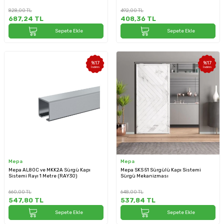
828,00
TL
492,00
TL
687,24
TL
408,36
TL
Sepete Ekle
Sepete Ekle
%
17
%
17
İndirim
İndirim
Mepa
Mepa
Mepa AL80C ve MKK2A Sürgü Kapı
Mepa SKS 51 Sürgülü Kapı Sistemi
Sistemi Rayı 1 Metre (RAY30)
Sürgü Mekanizması
660,00
TL
648,00
TL
547,80
TL
537,84
TL
Sepete Ekle
Sepete Ekle