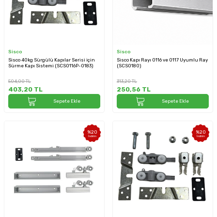
Sisco
Sisco
Sisco 40kg Sürgülü Kapılar Serisi için
Sisco Kapı Rayı 0116 ve 0117 Uyumlu Ray
Sürme Kapı Sistemi (SCS0116P-0183)
(SCS0180)
504,00
TL
313,20
TL
403,20
TL
250,56
TL
Sepete Ekle
Sepete Ekle
%
20
%
20
İndirim
İndirim