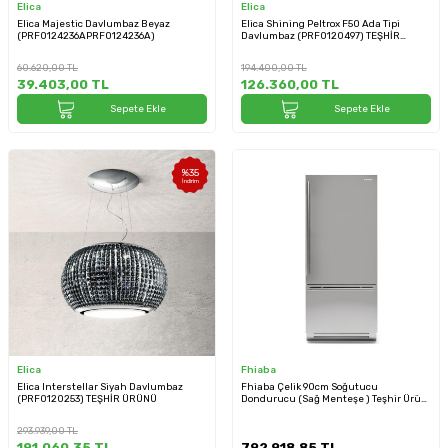
Elica
Elica
Elica Majestic Davlumbaz Beyaz
Elica Shining Peltrox F50 Ada Tipi
(PRF0124236APRF0124236A)
Davlumbaz (PRF0120497) TEŞHİR
ÜRÜNÜ
60.620,00
TL
194.400,00
TL
39.403,00
TL
126.360,00
TL
Sepete Ekle
Sepete Ekle
%
35
İndirim
Elica
Fhiaba
Elica Interstellar Siyah Davlumbaz
Fhiaba Çelik 90cm Soğutucu
(PRF0120253) TEŞHİR ÜRÜNÜ
Dondurucu (Sağ Menteşe ) Teşhir Ürün
(KS8990TST6)
293.939,00
TL
191.060,35
TL
792.918,85
TL