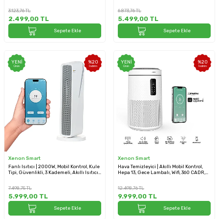
38dB Sessiz (X7452)
3.123,76
TL
6.873,76
TL
2.499,00
TL
5.499,00
TL
Sepete Ekle
Sepete Ekle
YENI
%
20
YENI
%
20
Ürün
İndirim
Ürün
İndirim
Xenon Smart
Xenon Smart
Fanlı Isıtıcı | 2000W, Mobil Kontrol, Kule
Hava Temizleyici | Akıllı Mobil Kontrol,
Tipi, Güvenlikli, 3 Kademeli, Akıllı Isıtıcı
Hepa 13, Gece Lambalı, Wifi, 360 CADR,
(X7440)
UVC, Sessiz (X7421)
7.498,75
TL
12.498,76
TL
5.999,00
TL
9.999,00
TL
Sepete Ekle
Sepete Ekle