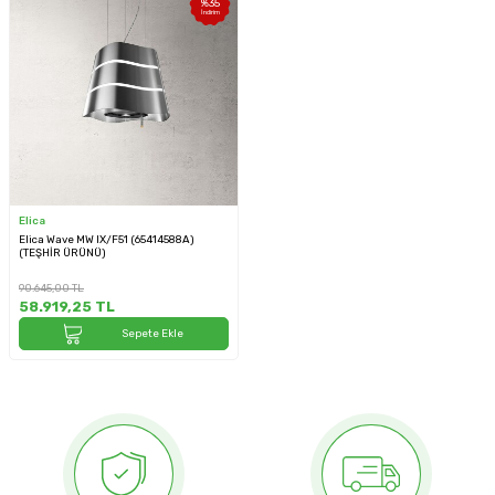
%
35
İndirim
Elica
Elica Wave MW IX/F51 (65414588A)
(TEŞHİR ÜRÜNÜ)
90.645,00
TL
58.919,25
TL
Sepete Ekle