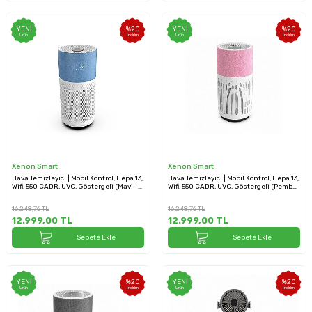
YENI
%
20
YENI
%
20
Ürün
İndirim
Ürün
İndirim
Xenon Smart
Xenon Smart
Hava Temizleyici | Mobil Kontrol, Hepa 13,
Hava Temizleyici | Mobil Kontrol, Hepa 13,
Wifi, 550 CADR, UVC, Göstergeli (Mavi -
Wifi, 550 CADR, UVC, Göstergeli (Pembe
X7420)
- X7420)
16.248,76
TL
16.248,76
TL
12.999,00
TL
12.999,00
TL
Sepete Ekle
Sepete Ekle
YENI
%
20
YENI
%
20
Ürün
İndirim
Ürün
İndirim