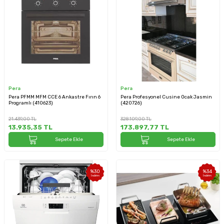
Pera
Pera
Pera PFMM MFM CCE 6 Ankastre Fırın 6
Pera Profesyonel Cusine Ocak Jasmin
Programlı (410623)
(420726)
21.439,00
TL
328.109,00
TL
13.935,35
TL
173.897,77
TL
Sepete Ekle
Sepete Ekle
%
30
%
34
İndirim
İndirim