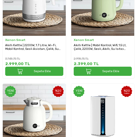
Xenon Smart
Xenon Smart
Akıllı Kettle | 2200W, 1.7 Litre, Wi-Fi,
Akıllı Kettle | Mobil Kontrol, Wifi, 1.5 Lt,
Mobil Kontrol, Sesli Asistan, Çelik, Su
Çelik, 2200W, Sesli, Akıllı, Su Isıtıcı
Isıtıcı (X7102)
(Yeşil - X7101_M1)
3.748,75
TL
2.998,75
TL
2.999,00
TL
2.399,00
TL
Sepete Ekle
Sepete Ekle
YENI
%
20
YENI
%
20
Ürün
İndirim
Ürün
İndirim