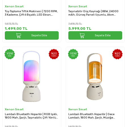
Xenon Smart
Xenon Smart
Tüy Toplama Tiftik Makinesi | 7200 RPM,
Taşınabilir Güç Kaynağı | 88W, 24000
3 Kademe, Çift 6 Bıçaklı, LED Ekran,
mAh, Güneş Paneli Uyumlu, Akım
USB-C, 1800 mAh (X6175)
Korumalı, Güç İstasyonu (X6801)
1.873,75
TL
7.498,75
TL
1.499,00
TL
5.999,00
TL
Sepete Ekle
Sepete Ekle
YENI
%
20
YENI
%
20
Ürün
İndirim
Ürün
İndirim
Xenon Smart
Xenon Smart
Lambalı Bluetooth Hoparlör | RGB Işıklı,
Lambalı Bluetooth Hoparlör | Gece
1800 Mah, Şarjlı, Taşınabilir, Çift Yönlü
Lambalı, 1800 Mah, Şarjlı, Müziğe
İletişim (X6850)
Duyarlı, Taşınabilir (X6851)
1.873,75
TL
1.873,75
TL