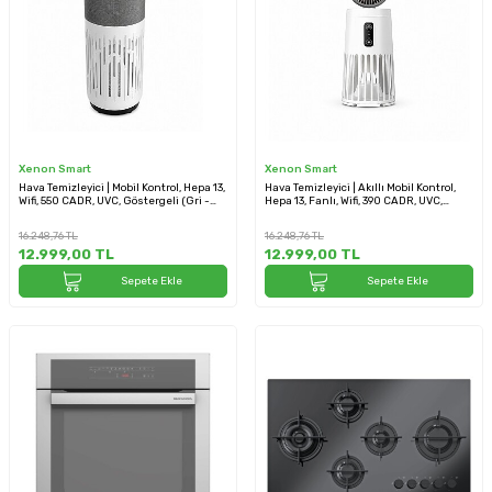
Xenon Smart
Xenon Smart
Hava Temizleyici | Mobil Kontrol, Hepa 13,
Hava Temizleyici | Akıllı Mobil Kontrol,
Wifi, 550 CADR, UVC, Göstergeli (Gri -
Hepa 13, Fanlı, Wifi, 390 CADR, UVC,
X7420)
Sessiz (X7422)
16.248,76
TL
16.248,76
TL
12.999,00
TL
12.999,00
TL
Sepete Ekle
Sepete Ekle