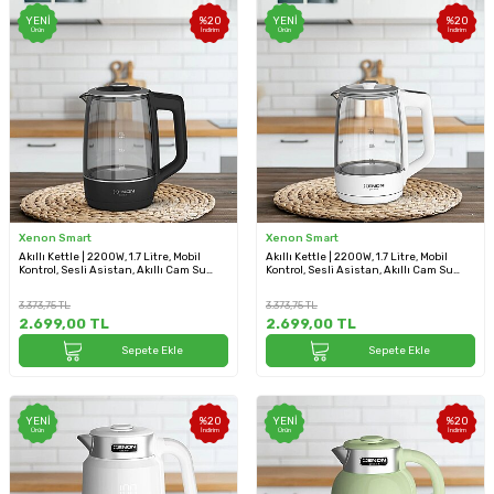
YENI
%
20
YENI
%
20
Ürün
İndirim
Ürün
İndirim
Xenon Smart
Xenon Smart
Akıllı Kettle | 2200W, 1.7 Litre, Mobil
Akıllı Kettle | 2200W, 1.7 Litre, Mobil
Kontrol, Sesli Asistan, Akıllı Cam Su
Kontrol, Sesli Asistan, Akıllı Cam Su
Isıtıcı, Siyah (X7103_M1)
Isıtıcı, Beyaz (X7103_M0)
3.373,75
TL
3.373,75
TL
2.699,00
TL
2.699,00
TL
Sepete Ekle
Sepete Ekle
YENI
%
20
YENI
%
20
Ürün
İndirim
Ürün
İndirim