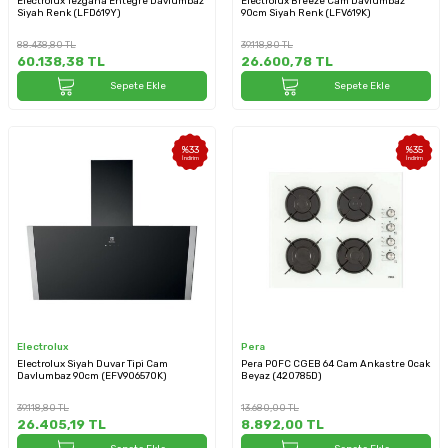
Electrolux Tezgaha Entegre Davlumbaz
Electrolux Breeze Cam Davlumbaz
Siyah Renk (LFD619Y)
90cm Siyah Renk (LFV619K)
88.438,80
TL
39.118,80
TL
60.138,38
TL
26.600,78
TL
Sepete Ekle
Sepete Ekle
%
33
%
35
İndirim
İndirim
Electrolux
Pera
Electrolux Siyah Duvar Tipi Cam
Pera POFC CGEB 64 Cam Ankastre Ocak
Davlumbaz 90cm (EFV90657OK)
Beyaz (420785D)
39.118,80
TL
13.680,00
TL
26.405,19
TL
8.892,00
TL