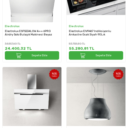
Electrolux
Electrolux
Electrolux ESF5534LOW A++ 6PRG
Electrolux EIV9467 Indiksiyonlu
Airdry Solo Bulaşık Makinesi Beyaz
Ankastre Ocak Siyah 90Lık
34.857,60
TL
83.758,80
TL
24.400,32
TL
55.280,81
TL
Sepete Ekle
Sepete Ekle
%
35
%
35
İndirim
İndirim