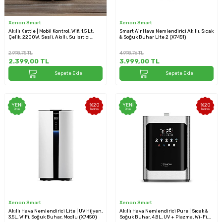
Xenon Smart
Xenon Smart
Akıllı Kettle | Mobil Kontrol, Wifi, 1.5 Lt,
Smart Air Hava Nemlendirici Akıllı, Sıcak
Çelik, 2200W, Sesli, Akıllı, Su Isıtıcı
& Soğuk Buhar Lite 2 (X7451)
(Krem - X7101_M0
2.998,75
TL
4.998,76
TL
2.399,00
TL
3.999,00
TL
Sepete Ekle
Sepete Ekle
YENI
%
20
YENI
%
20
Ürün
İndirim
Ürün
İndirim
Xenon Smart
Xenon Smart
Akıllı Hava Nemlendirici Lite | UV Hijyen,
Akıllı Hava Nemlendirici Pure | Sıcak &
3.5L, WiFi, Soğuk Buhar, Modlu (X7450)
Soğuk Buhar, 4.8L, UV + Plazma, Wi-Fi,