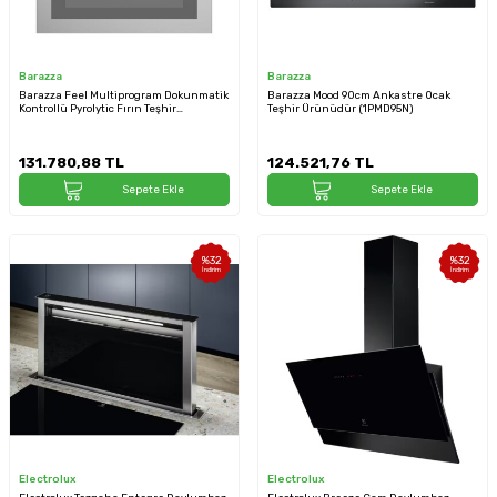
Barazza
Barazza
Barazza Feel Multiprogram Dokunmatik
Barazza Mood 90cm Ankastre Ocak
Kontrollü Pyrolytic Fırın Teşhir
Teşhir Ürünüdür (1PMD95N)
Ürünüdür (1FFYPPI)
131.780,88
TL
124.521,76
TL
Sepete Ekle
Sepete Ekle
%
32
%
32
İndirim
İndirim
Electrolux
Electrolux