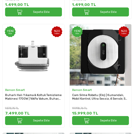
1.499,00
TL
1.499,00
TL
Sepete Ekle
Sepete Ekle
YENI
%
20
YENI
%
20
Ürün
İndirim
Ürün
İndirim
Xenon Smart
Xenon Smart
Buharlı Halı Yıkama & Koltuk Temizleme
Cam Silme Robotu (Elo) | Kumandalı,
Makinesi 1700W | 16kPa Vakum, Buhar,
Mobil Kontrol, Ultra Sessiz, 4 Sensör, Su
Sıcak Su, Turbo (X6161)
Püskürtmeli (X8681)
9.373,75
TL
19.998,76
TL
7.499,00
TL
15.999,00
TL
Sepete Ekle
Sepete Ekle