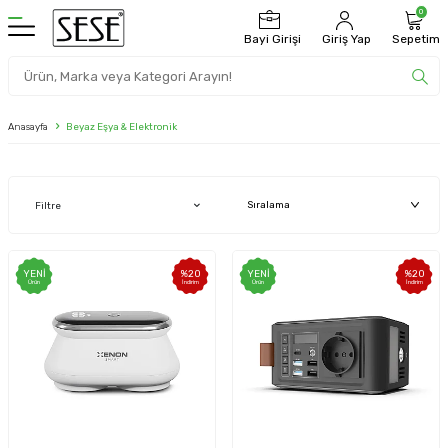
0
Bayi Girişi
Giriş Yap
Sepetim
Anasayfa
Beyaz Eşya & Elektronik
Filtre
YENI
%
20
YENI
%
20
Ürün
İndirim
Ürün
İndirim