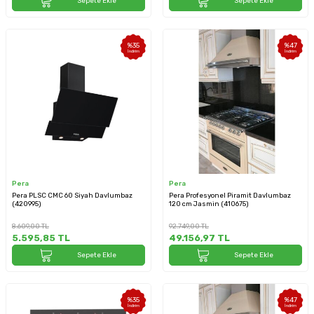
Sepete Ekle
Sepete Ekle
%
35
%
47
İndirim
İndirim
Pera
Pera
Pera PLSC CMC 60 Siyah Davlumbaz
Pera Profesyonel Piramit Davlumbaz
(420995)
120 cm Jasmin (410675)
8.609,00
TL
92.749,00
TL
5.595,85
TL
49.156,97
TL
Sepete Ekle
Sepete Ekle
%
35
%
47
İndirim
İndirim