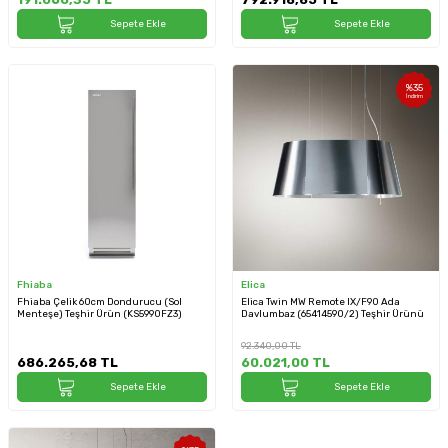
Sepete Ekle
Sepete Ekle
%
35
İndirim
Fhiaba
Elica
Fhiaba Çelik 60cm Dondurucu (Sol
Elica Twin MW Remote IX/F90 Ada
Menteşe) Teşhir Ürün (KS5990FZ3)
Davlumbaz (65414590/2) Teşhir Ürünü
92.340,00
TL
686.265,68
TL
60.021,00
TL
Sepete Ekle
Sepete Ekle