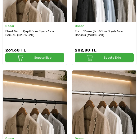
Oscar
Oscar
Elant 16mm Çap 80cm Siyah Askı
Elant 16mm Çap 50cm Siyah Askı
Borusu (M6012-20)
Borusu (M6010-20)
261,60
TL
202,80
TL
Sepete Ekle
Sepete Ekle
Oscar
Oscar