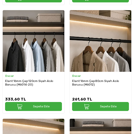
Oscar
Oscar
Elant 16mm Çap 120cm Siyah Askı
Elant 16mm Çap 80cm Siyah Askı
Borusu (M6014-20)
Borusu (M6012)
333,60
TL
261,60
TL
Sepete Ekle
Sepete Ekle