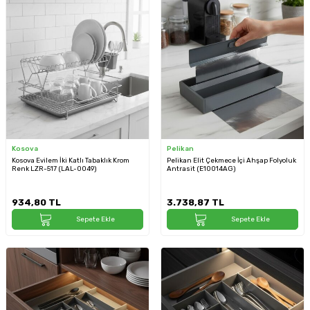
Kosova
Pelikan
Kosova Evilem İki Katlı Tabaklık Krom
Pelikan Elit Çekmece İçi Ahşap Folyoluk
Renk LZR-517 (LAL-0049)
Antrasit (E10014AG)
934,80
TL
3.738,87
TL
Sepete Ekle
Sepete Ekle