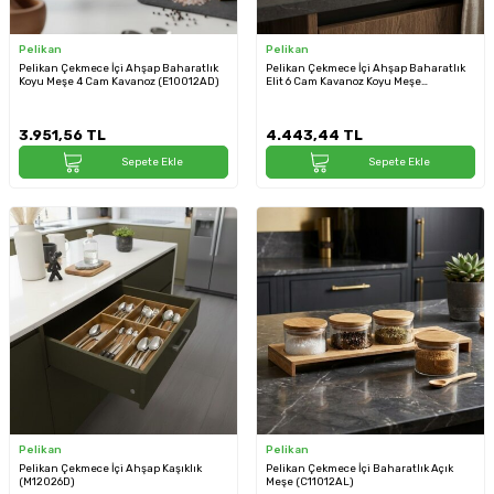
Pelikan
Pelikan
Pelikan Çekmece İçi Ahşap Baharatlık
Pelikan Çekmece İçi Ahşap Baharatlık
Koyu Meşe 4 Cam Kavanoz (E10012AD)
Elit 6 Cam Kavanoz Koyu Meşe
(E10011AD)
3.951,56
TL
4.443,44
TL
Sepete Ekle
Sepete Ekle
Pelikan
Pelikan
Pelikan Çekmece İçi Ahşap Kaşıklık
Pelikan Çekmece İçi Baharatlık Açık
(M12026D)
Meşe (C11012AL)