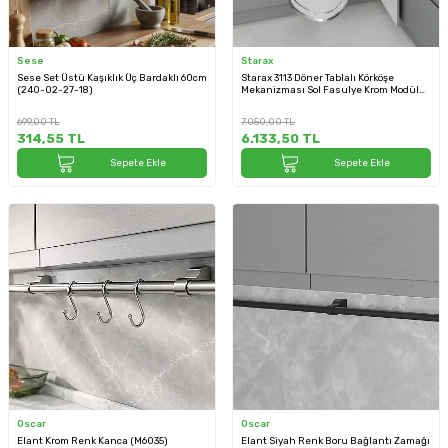
Sese
Starax
Sese Set Üstü Kaşıklık Üç Bardaklı 60cm
Starax 3113 Döner Tablalı Körköşe
(240-02-27-18)
Mekanizması Sol Fasulye Krom Modül
50cm (S-3113-C)
699,00
TL
7.050,00
TL
314,55
TL
6.133,50
TL
Sepete Ekle
Sepete Ekle
Oscar
Oscar
Elant Krom Renk Kanca (M6035)
Elant Siyah Renk Boru Bağlantı Zamağı