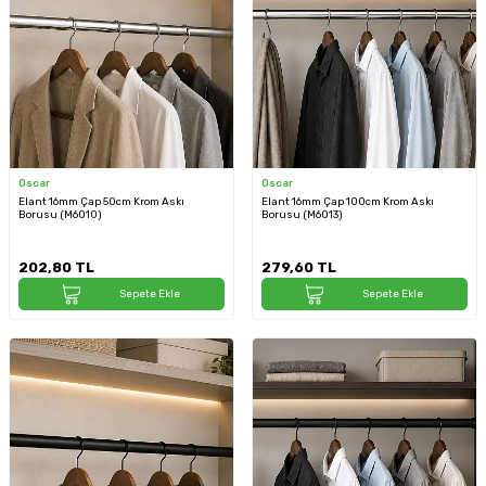
Oscar
Oscar
Elant 16mm Çap 50cm Krom Askı
Elant 16mm Çap 100cm Krom Askı
Borusu (M6010)
Borusu (M6013)
202,80
TL
279,60
TL
Sepete Ekle
Sepete Ekle