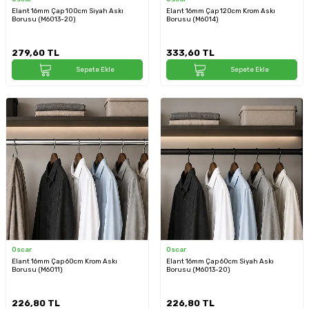
Elant 16mm Çap 100cm Siyah Askı
Elant 16mm Çap 120cm Krom Askı
Borusu (M6013-20)
Borusu (M6014)
279,60
TL
333,60
TL
Sepete Ekle
Sepete Ekle
Oscar
Oscar
Elant 16mm Çap 60cm Krom Askı
Elant 16mm Çap 60cm Siyah Askı
Borusu (M6011)
Borusu (M6013-20)
226,80
TL
226,80
TL