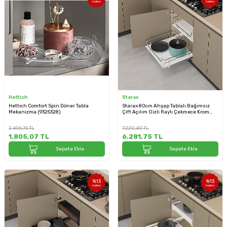
İndirim
İndirim
Hettich
Starax
Hettich Comfort Spin Döner Tabla
Starax 80cm Ahşap Tablalı Bağımsız
Mekanizma (9325328)
Çift Açılım Gizli Raylı Çekmece Krom
Renk (S-2618-C)
2.406,76
TL
7.220,40
TL
1.805,07
TL
6.281,75
TL
Sepete Ekle
Sepete Ekle
%
13
%
13
İndirim
İndirim