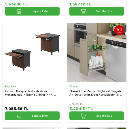
5.666,10
TL
1.587,12
TL
Sepete Ekle
Sepete Ekle
%
13
İndirim
Kapsan
Starax
Kapsan Dolap İçi Makaslı Masa
Starax 20cm Zemin Bağlantılı Tezgah
Mekanizması 415mm 30/35kg (KMR-
Altı Deterjanlık Krom Renk Şişelik (S-
7002)
2190-C)
3.717,60
TL
7.055,58
TL
3.234,31
TL
Sepete Ekle
Sepete Ekle