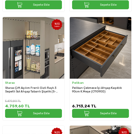
Sepete Ekle
Sepete Ekle
%
13
İndirim
Starax
Pelikan
Starax Çift Açılım Frenli Gizli Raylı 3
Pelikan Çekmece İçi Ahşap Kaşıklık
Sepetli Sol Ahşap Tabanlı Şişelik (S-
90cm K.Meşe (C11090D)
2917-A)
5.470,80
TL
4.759,60
TL
6.713,24
TL
Sepete Ekle
Sepete Ekle
%
25
%
13