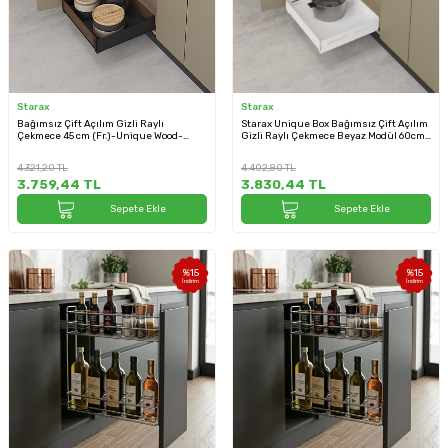
Starax
Starax
Bağımsız Çift Açılım Gizli Raylı
Starax Unique Box Bağımsız Çift Açılım
Çekmece 45 cm (Fr.)-Unique Wood-
Gizli Raylı Çekmece Beyaz Modül 60cm
Antrasit (S-2333-UW-A)
(S-2336-UB-W)
4.321,20
TL
4.402,80
TL
3.759,44
TL
3.830,44
TL
Sepete Ekle
Sepete Ekle
%
15
%
15
İndirim
İndirim