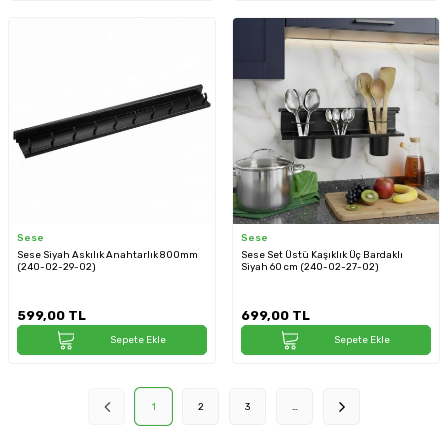
Sese
Sese
Sese Siyah Askılık Anahtarlık 800mm
Sese Set Üstü Kaşıklık Üç Bardaklı
(240-02-29-02)
Siyah 60 cm (240-02-27-02)
599,00
TL
699,00
TL
Sepete Ekle
Sepete Ekle
1
2
3
…