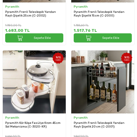
Pyramith
Pyramith
Pyramith Frenli Teleskopik Yandan
Pyramith Frenli Teleskopik Yandan
Raylı Şişelik 25 cm (C-2002)
Raylı Şişelik 15 cm (C-2000)
1.980,00
TL
1.785,60
TL
1.683,00
TL
1.517,76
TL
Sepete Ekle
Sepete Ekle
%
15
%
15
İndirim
İndirim
Pyramith
Pyramith
Pyramith Kör Köşe Fasülye Krom 45 cm
Pyramith Frenli Teleskopik Yandan
Sol Mekanizma (C-3020-KR)
Raylı Şişelik 20 cm (C-2001)
6.666,00
TL
1.867,20
TL