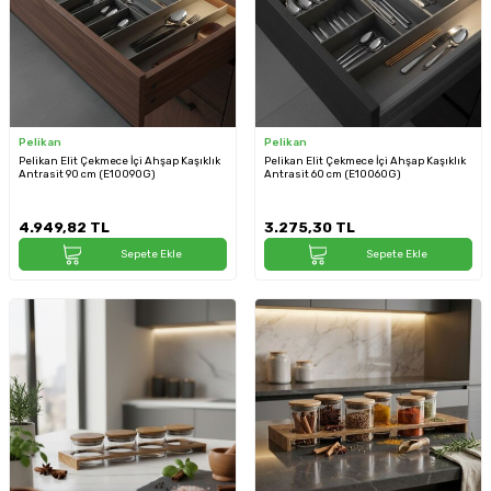
Pelikan
Pelikan
Pelikan Elit Çekmece İçi Ahşap Kaşıklık
Pelikan Elit Çekmece İçi Ahşap Kaşıklık
Antrasit 90 cm (E10090G)
Antrasit 60 cm (E10060G)
4.949,82
TL
3.275,30
TL
Sepete Ekle
Sepete Ekle