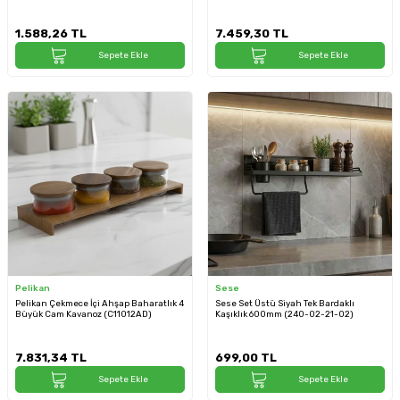
1.588,26
TL
7.459,30
TL
Sepete Ekle
Sepete Ekle
Pelikan
Sese
Pelikan Çekmece İçi Ahşap Baharatlık 4
Sese Set Üstü Siyah Tek Bardaklı
Büyük Cam Kavanoz (C11012AD)
Kaşıklık 600mm (240-02-21-02)
7.831,34
TL
699,00
TL
Sepete Ekle
Sepete Ekle