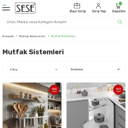
0
Bayi Girişi
Giriş Yap
Sepetim
Anasayfa
Mobilya Aksesuarları
Mutfak Sistemleri
Mutfak Sistemleri
Filtre
%
55
%
13
İndirim
İndirim