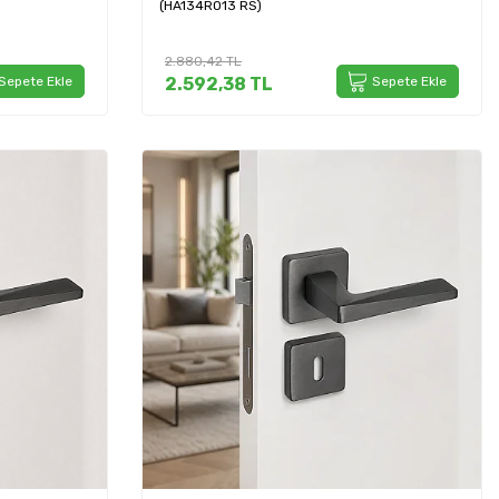
(HA134RO13 RS)
2.880,42
TL
Sepete Ekle
2.592,38
TL
Sepete Ekle