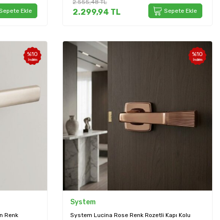
2.555,48
TL
Sepete Ekle
2.299,94
TL
Sepete Ekle
%
10
%
10
İndirim
İndirim
System
en Renk
System Lucina Rose Renk Rozetli Kapı Kolu