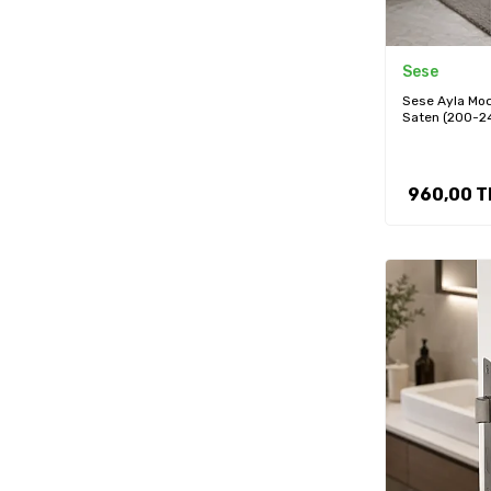
Sese
Sese Ayla Mode
Saten (200-2
960,00
T