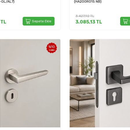
L-GL/AL7)
(HA200RO15 NB)
3.427,92
TL
TL
Sepete Ekle
3.085,13
TL
%
10
İndirim