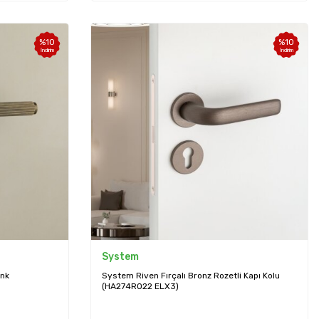
%
10
%
10
İndirim
İndirim
System
enk
System Riven Fırçalı Bronz Rozetli Kapı Kolu
(HA274RO22 ELX3)