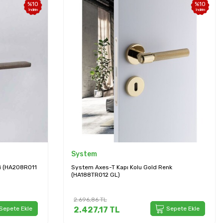
%
10
%
10
İndirim
İndirim
System
i (HA208RO11
System Axes-T Kapı Kolu Gold Renk
(HA188TRO12 GL)
2.696,86
TL
Sepete Ekle
2.427,17
TL
Sepete Ekle