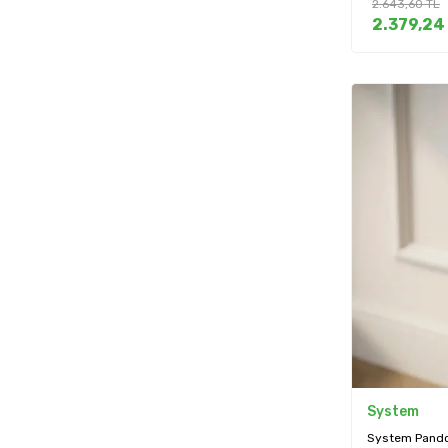
2.643,60
TL
2.379,24
System
System Pando