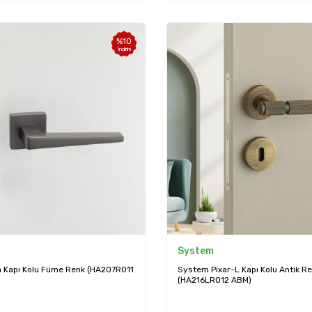
%
10
İndirim
System
 Kapı Kolu Füme Renk (HA207RO11
System Pixar-L Kapı Kolu Antik R
(HA216LRO12 ABM)