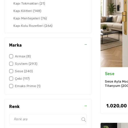
Kapı Tokmakları
(21)
Kapı Kilitleri
(148)
Kapı Menteşeleri
(76)
Kapı Kolu Rozetleri
(266)
Diğer Kapı Aksesuarları
(24)
Marka
Armax
(8)
System
(293)
Sese
(240)
Sese
Çebi
(117)
Sese Ayla Mode
Titanyum (20
Emaks Prime
(1)
1.020,00
Renk