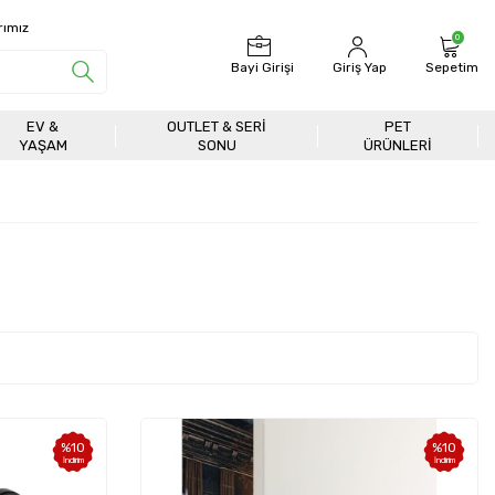
rımız
0
Bayi Girişi
Giriş Yap
Sepetim
EV &
OUTLET & SERI
PET
YAŞAM
SONU
ÜRÜNLERİ
%
10
%
10
İndirim
İndirim