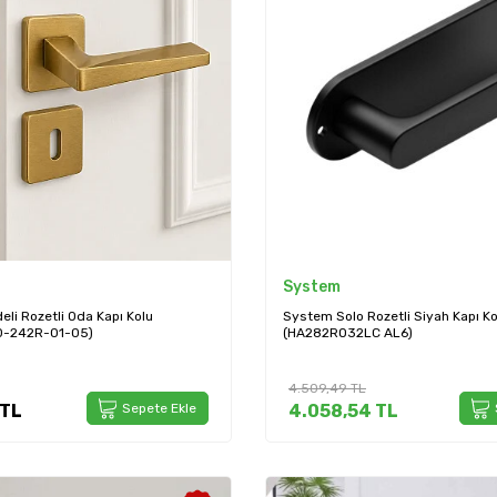
System
li Rozetli Oda Kapı Kolu
System Solo Rozetli Siyah Kapı Ko
0-242R-01-05)
(HA282RO32LC AL6)
4.509,49
TL
TL
Sepete Ekle
4.058,54
TL