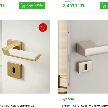
2.675,23
TL
TL
Sepete Ekle
2.407,71
TL
%
10
İndirim
System
ra Kapı Kolu Gold/Beyaz
System Coral Kapı Kolu Nikel Sat