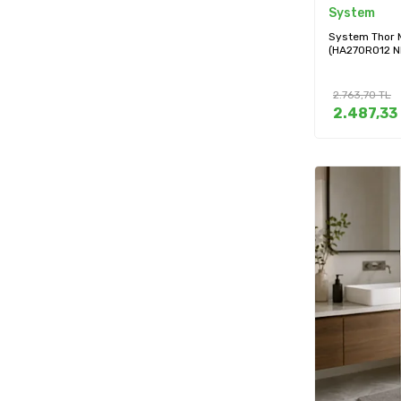
System
System Thor M
(HA270RO12 N
2.763,70
TL
2.487,33