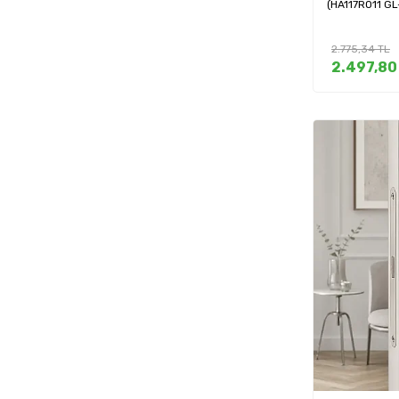
(HA117RO11 G
2.775,34
TL
2.497,80