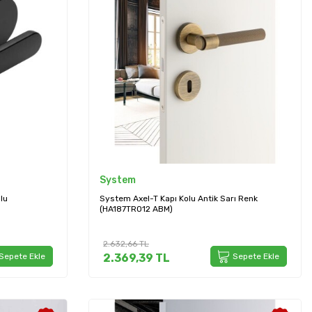
System
lu
System Axel-T Kapı Kolu Antik Sarı Renk
(HA187TRO12 ABM)
2.632,66
TL
Sepete Ekle
2.369,39
TL
Sepete Ekle