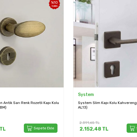
%
10
İndirim
System
 Antik Sarı Renk Rozetli Kapı Kolu
System Slim Kapı Kolu Kahvereng
ABM)
AL13)
2.391,65
TL
TL
Sepete Ekle
2.152,48
TL