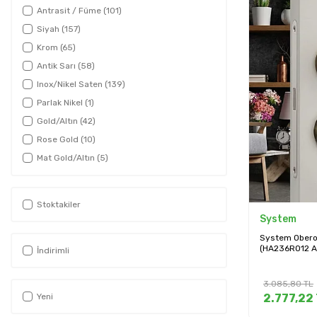
Antrasit / Füme
(101)
Siyah
(157)
Krom
(65)
Antik Sarı
(58)
Inox/Nikel Saten
(139)
Parlak Nikel
(1)
Gold/Altın
(42)
Rose Gold
(10)
Mat Gold/Altın
(5)
Antik Gümüş
(2)
Kahverengi
(7)
Stoktakiler
Gümüş
(1)
System
Beyaz
(5)
System Oberon
(HA236RO12 
Antik Bakır
(1)
İndirimli
Fırçalı Füme/Antrasit
(12)
3.085,80
TL
Fırçalı Saten
(14)
Yeni
2.777,22
Fırçalı Mat Altın
(6)