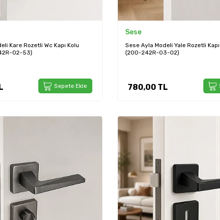
Sese
li Kare Rozetli Wc Kapı Kolu
Sese Ayla Modeli Yale Rozetli Kapı
42R-02-53)
(200-242R-03-02)
L
Sepete Ekle
780,00
TL