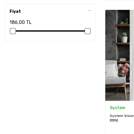
Fırçalı Bronz
(4)
Gold Branch
(19)
Fiyat
Şampanya
(1)
186,00 TL
Mat Siyah
(33)
Mat Sarı
(9)
Bronz
(6)
System
System Vision
BBN)