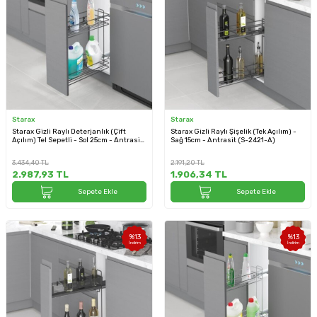
Starax
Starax
Starax Gizli Raylı Deterjanlık (Çift
Starax Gizli Raylı Şişelik (Tek Açılım) -
Açılım) Tel Sepetli - Sol 25cm - Antrasit
Sağ 15cm - Antrasit (S-2421-A)
Renk (S-2445-A)
3.434,40
TL
2.191,20
TL
2.987,93
TL
1.906,34
TL
Sepete Ekle
Sepete Ekle
%
13
%
13
İndirim
İndirim