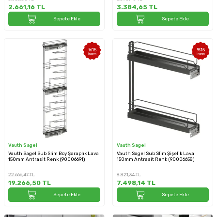
2.661,16
TL
3.384,65
TL
Sepete Ekle
Sepete Ekle
%
15
%
15
İndirim
İndirim
Vauth Sagel
Vauth Sagel
Vauth Sagel Sub Slim Boy Şaraplık Lava
Vauth Sagel Sub Slim Şişelik Lava
150mm Antrasit Renk (90006691)
150mm Antrasit Renk (90006658)
22.666,47
TL
8.821,34
TL
19.266,50
TL
7.498,14
TL
Sepete Ekle
Sepete Ekle