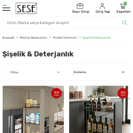
0
Bayi Girişi
Giriş Yap
Sepetim
Anasayfa
Mobilya Aksesuarları
Mutfak Sistemleri
Şişelik & Deterjanlık
Şişelik & Deterjanlık
Filtre
%
13
%
15
İndirim
İndirim