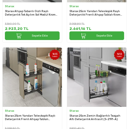
Starax
Starax
Starax Ahşap Tabanlı Gizli Raylı
Starax 25cm Yandan Teleskopik Raylı
Deterjanlık Tek Açılım Sol Modül Krom
Deterjanlık Frenli Ahşap Tablalı Krom
20cm Şişelik (S-2484-C)
Renk (S-2482-C)
3.360,00
TL
3.058,80
TL
2.923,20
TL
2.661,16
TL
Sepete Ekle
Sepete Ekle
%
13
%
13
İndirim
İndirim
Starax
Starax
Starax 25cm Yandan Teleskopik Raylı
Starax 25cm Zemin Bağlantılı Tezgah
Deterjanlık Frenli Ahşap Tablalı
Altı Deterjanlık Antrasit (S-2191-A)
Antrasit Renk (S-2482-A)
3.058,80
TL
3.890,40
TL