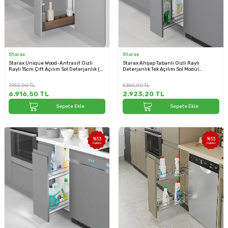
Starax
Starax
Starax Unique Wood-Antrasit Gizli
Starax Ahşap Tabanlı Gizli Raylı
Raylı 15cm Çift Açılım Sol Deterjanlık (S-
Deterjanlık Tek Açılım Sol Modül
2662-UW-A)
Antrasit 20cm Şişelik (S-2484-A)
7.950,00
TL
3.360,00
TL
6.916,50
TL
2.923,20
TL
Sepete Ekle
Sepete Ekle
%
13
%
13
İndirim
İndirim