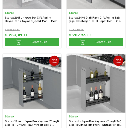
Starax
Starax
Starax 2661 Unique Box Çift Açılım
Starax 2446 Gizli Raylı Çift Açılım Sağ
Beyaz Renk Kaymaz Şişelik Modül 15cm
Şişelik Deterjanlık Tel Sepet Modül 25cm
(S-2661-UB-W)
Antrasit (S-2446-A)
6.038,40
TL
3.434,40
TL
5.253,41
TL
2.987,93
TL
Sepete Ekle
Sepete Ekle
%
13
%
13
İndirim
İndirim
Starax
Starax
Starax 15cm Unique Box Kaymaz Yüzeyli
Starax Unique Box Kaymaz Yüzeyli Sağ
Şişelik – Çift Açılım Antrasit Sol (S-
Şişelik Çift Açılım Frenli Antrasit Modül