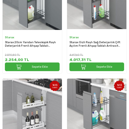
Starax
Starax
Starax 20cm Yandan Teleskopik Raylı
Starax Gizli Raylı Sağ Deterjanlık Çift
Deterjanlık Frenli Ahşap Tablalı
Açılım Frenli Ahşap Tablalı Antrasit
Antrasit (S-2481-A)
25cm (S-2496-A)
2.590,80
TL
4.617,60
TL
2.254,00
TL
4.017,31
TL
Sepete Ekle
Sepete Ekle
%
13
%
13
İndirim
İndirim