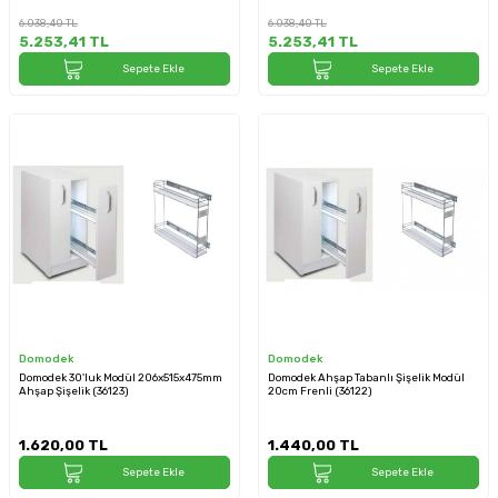
2662-UB-A)
15cm (S-2661-UB-A)
6.038,40
TL
6.038,40
TL
5.253,41
TL
5.253,41
TL
Sepete Ekle
Sepete Ekle
Domodek
Domodek
Domodek 30'luk Modül 206x515x475mm
Domodek Ahşap Tabanlı Şişelik Modül
Ahşap Şişelik (36123)
20cm Frenli (36122)
1.620,00
TL
1.440,00
TL
Sepete Ekle
Sepete Ekle