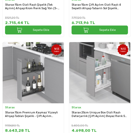
Starax 15cm Gizli Raylı Şişelik (Tek
Starax 15cm Çift Açılım Gizli Raylı 4
Açılım) Ahşap Krom Renk Sağ Yön (S-
Sepetli Ahşap Tabanlı Sol Şişelik
2475-C)
Antrasit Renk (S-2919-A)
3.121,20
TL
7.717,20
TL
2.715,44
TL
6.713,96
TL
Sepete Ekle
Sepete Ekle
%
13
%
13
İndirim
İndirim
Starax
Starax
Starax 15cm Premium Kaymaz Yüzeyli
Starax 25cm Unique Box Gizli Raylı
Ahşap Tablalı Şişelik - Çift Açılım
Deterjanlık (Çift Açılım) Beyaz Renk Sol
Antrasit Renk Sağ Yön (S-2661-P-A)
Yön (S-2443-UB-W)
9.934,80
TL
5.400,00
TL
8.643,28
TL
4.698,00
TL