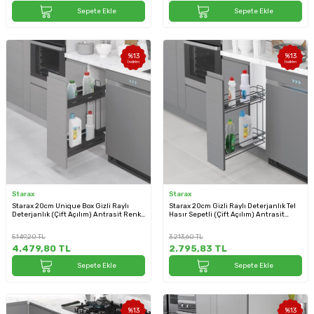
Sepete Ekle
Sepete Ekle
%
13
%
13
İndirim
İndirim
Starax
Starax
Starax 20cm Unique Box Gizli Raylı
Starax 20cm Gizli Raylı Deterjanlık Tel
Deterjanlık (Çift Açılım) Antrasit Renk
Hasır Sepetli (Çift Açılım) Antrasit
Sol Yön (S-2441-UB-A)
Renk Sol Yön (S-2441-A)
5.149,20
TL
3.213,60
TL
4.479,80
TL
2.795,83
TL
Sepete Ekle
Sepete Ekle
%
13
%
13