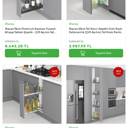
Starax
Starax
Starax 15cm Premium Kaymaz Yüzeyli
Starax 25cm Tel Hasır Sepetli Gizli Raylı
Ahşap Tablalı Şişelik - Çift Açılım Sol
Deterjanlık (Çift Açılım) Tel Krom Renk
Yön Antrasit Renk (S-2662-P-A)
Sol Yön (S-2445-C)
9.934,80
TL
3.434,40
TL
8.643,28
TL
2.987,93
TL
Sepete Ekle
Sepete Ekle
%
13
%
13
İndirim
İndirim
Starax
Starax