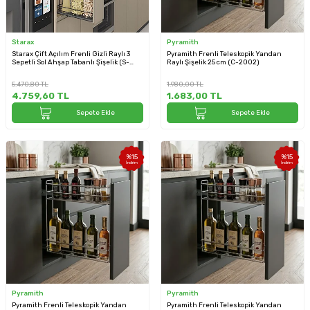
Starax
Pyramith
Starax Çift Açılım Frenli Gizli Raylı 3
Pyramith Frenli Teleskopik Yandan
Sepetli Sol Ahşap Tabanlı Şişelik (S-
Raylı Şişelik 25 cm (C-2002)
2917-A)
5.470,80
TL
1.980,00
TL
4.759,60
TL
1.683,00
TL
Sepete Ekle
Sepete Ekle
%
15
%
15
İndirim
İndirim
Pyramith
Pyramith
Pyramith Frenli Teleskopik Yandan
Pyramith Frenli Teleskopik Yandan