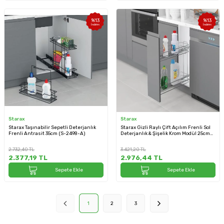
%
13
%
13
İndirim
İndirim
Starax
Starax
Starax Taşınabilir Sepetli Deterjanlık
Starax Gizli Raylı Çift Açılım Frenli Sol
Frenli Antrasit 35cm (S-2498-A)
Deterjanlık & Şişelik Krom Modül 25cm
(S-2443-C)
2.732,40
TL
3.421,20
TL
2.377,19
TL
2.976,44
TL
Sepete Ekle
Sepete Ekle
1
2
3