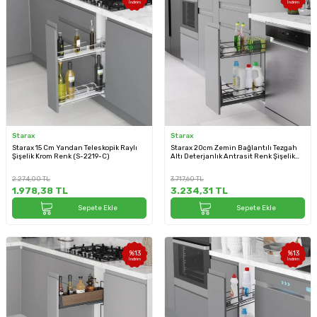
İndirim
İndirim
Starax
Starax
Starax 15 Cm Yandan Teleskopik Raylı
Starax 20cm Zemin Bağlantılı Tezgah
Şişelik Krom Renk (S-2219-C)
Altı Deterjanlık Antrasit Renk Şişelik
(S-2190-A)
2.274,00
TL
3.717,60
TL
1.978,38
TL
3.234,31
TL
Sepete Ekle
Sepete Ekle
%
13
%
13
İndirim
İndirim