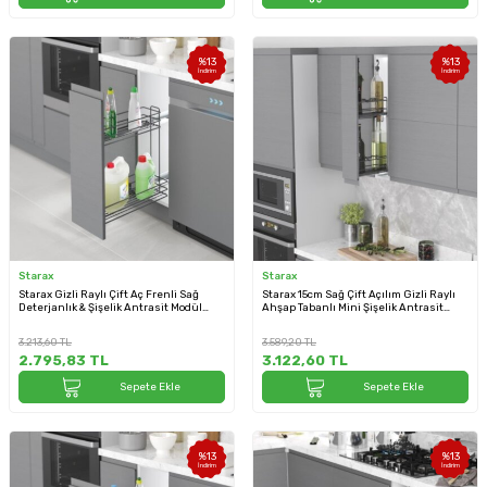
%
13
%
13
İndirim
İndirim
Starax
Starax
Starax Gizli Raylı Çift Aç Frenli Sağ
Starax 15cm Sağ Çift Açılım Gizli Raylı
Deterjanlık & Şişelik Antrasit Modül
Ahşap Tabanlı Mini Şişelik Antrasit
20cm (S-2442-A)
Renk (S-2910-A)
3.213,60
TL
3.589,20
TL
2.795,83
TL
3.122,60
TL
Sepete Ekle
Sepete Ekle
%
13
%
13
İndirim
İndirim