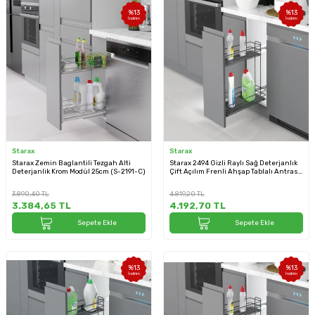
%
13
%
13
İndirim
İndirim
Starax
Starax
Starax Zemin Baglantili Tezgah Alti
Starax 2494 Gizli Raylı Sağ Deterjanlık
Deterjanlik Krom Modül 25cm (S-2191-C)
Çift Açılım Frenli Ahşap Tablalı Antrasit
Modül 25cm (S-2494-A)
3.890,40
TL
4.819,20
TL
3.384,65
TL
4.192,70
TL
Sepete Ekle
Sepete Ekle
%
13
%
13
İndirim
İndirim