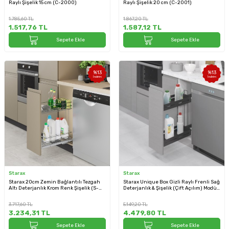
Raylı Şişelik 15 cm (C-2000)
Raylı Şişelik 20 cm (C-2001)
1.785,60
TL
1.867,20
TL
1.517,76
TL
1.587,12
TL
Sepete Ekle
Sepete Ekle
%
13
%
13
İndirim
İndirim
Starax
Starax
Starax 20cm Zemin Bağlantılı Tezgah
Starax Unique Box Gizli Raylı Frenli Sağ
Altı Deterjanlık Krom Renk Şişelik (S-
Deterjanlık & Şişelik (Çift Açılım) Modül
2190-C)
20cm Antrasit (S-2442-UB-A)
3.717,60
TL
5.149,20
TL
3.234,31
TL
4.479,80
TL
Sepete Ekle
Sepete Ekle