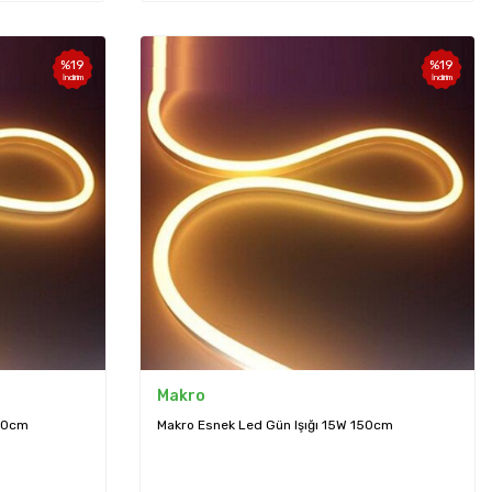
%
19
%
19
İndirim
İndirim
Makro
200cm
Makro Esnek Led Gün Işığı 15W 150cm