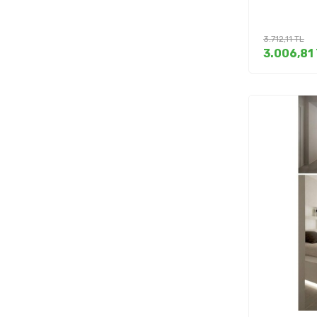
3.712,11
TL
3.006,81