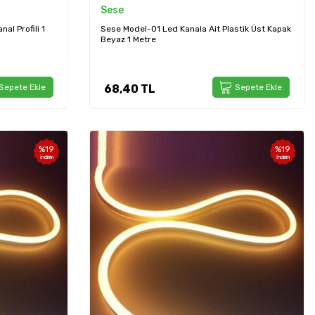
Sese
l Profili 1
Sese Model-01 Led Kanala Ait Plastik Üst Kapak
Beyaz 1 Metre
Sepete Ekle
68,40
TL
Sepete Ekle
%
19
%
19
İndirim
İndirim