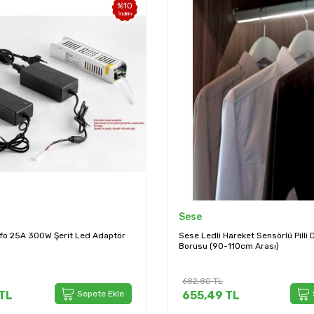
%
10
İndirim
Sese
fo 25A 300W Şerit Led Adaptör
Sese Ledli Hareket Sensörlü Pilli 
Borusu (90-110cm Arası)
682,80
TL
TL
Sepete Ekle
655,49
TL