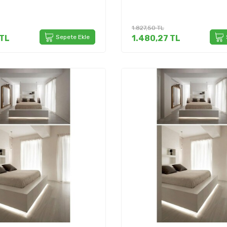
1.827,50
TL
TL
Sepete Ekle
1.480,27
TL