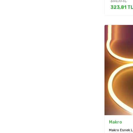
399,77
TL
323,81
T
Makro
Makro Esnek 