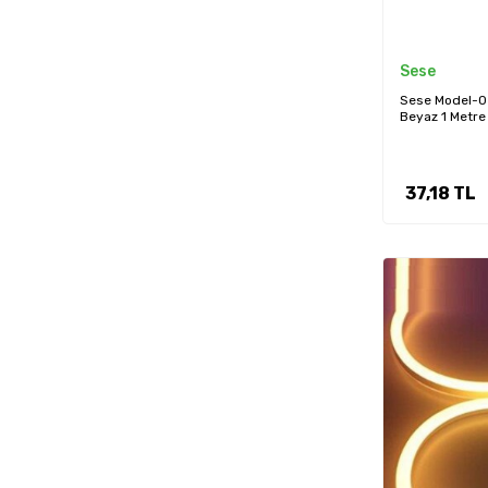
Sese
Sese Model-03
Beyaz 1 Metre
37,18
TL