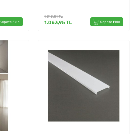
1.313,51
TL
Sepete Ekle
1.063,95
TL
Sepete Ekle