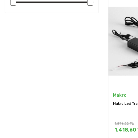
Makro
Makro Led Tra
1.576,22
TL
1.418,60