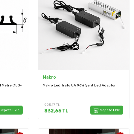
Makro
1 Metre (150-
Makro Led Trafo 8A 96W Şerit Led Adaptör
925,17
TL
Sepete Ekle
832,65
TL
Sepete Ekle