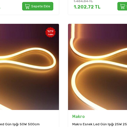
1.484,84
TL
L
Sepete Ekle
1.202,72
TL
%
19
İndirim
Makro
Led Gün Işığı 50W 500cm
Makro Esnek Led Gün Işığı 25W 