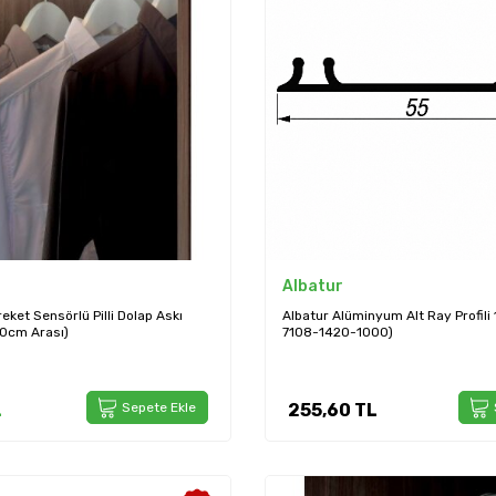
Albatur
eket Sensörlü Pilli Dolap Askı
Albatur Alüminyum Alt Ray Profili 
0cm Arası)
7108-1420-1000)
L
Sepete Ekle
255,60
TL