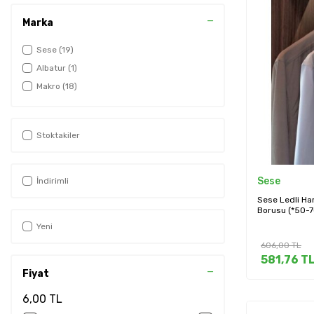
Marka
Sese
(19)
Albatur
(1)
Makro
(18)
Stoktakiler
Sese
İndirimli
Sese Ledli Har
Borusu (*50-7
Yeni
606,00
TL
581,76
T
Fiyat
6,00 TL