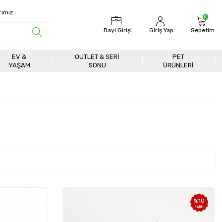
rımız
0
Bayi Girişi
Giriş Yap
Sepetim
EV &
OUTLET & SERI
PET
YAŞAM
SONU
ÜRÜNLERİ
%
10
İndirim