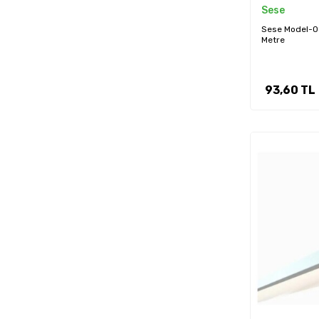
Sese
Sese Model-08
Metre
93,60
TL