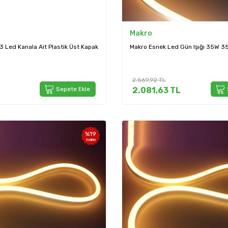
Makro
 Led Kanala Ait Plastik Üst Kapak
Makro Esnek Led Gün Işığı 35W 
2.569,92
TL
Sepete Ekle
2.081,63
TL
%
19
İndirim