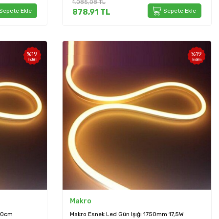
1.085,08
TL
Sepete Ekle
878,91
TL
Sepete Ekle
%
19
%
19
İndirim
İndirim
Makro
250cm
Makro Esnek Led Gün Işığı 1750mm 17,5W