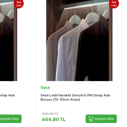
%
4
%
4
İndirim
İndirim
Sese
Dolap Askı
Sese Ledli Hareket Sensörlü Pilli Dolap Askı
Borusu (70-90cm Arası)
630,00
TL
Sepete Ekle
604,80
TL
Sepete Ekle