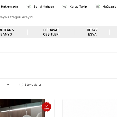
Hakkımızda
Sanal Mağaza
Kargo Takip
Mağazala
MUTFAK &
HIRDAVAT
BEYAZ
BANYO
ÇEŞITLERI
EŞYA
Stokdakiler
%
4
İndirim