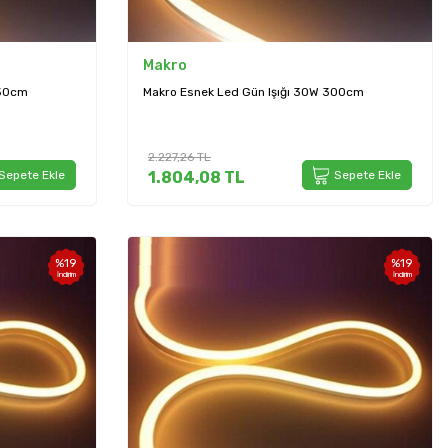
Makro
350cm
Makro Esnek Led Gün Işığı 30W 300cm
2.227,26
TL
Sepete Ekle
1.804,08
TL
Sepete Ekle
%
19
%
19
İndirim
İndirim