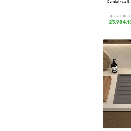
Damlalıksız G
38.070,00
T
23.984,1