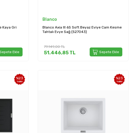
Blanco
e Kaya Gri
Blanco Axia III 6S Soft Beyaz Eviye Cam Kesme
Tahtalı Evye Sağ (527043)
79.149,00
TL
Sepete Ekle
51.446,85
TL
Sepete Ekle
%
23
%
23
İndirim
İndirim