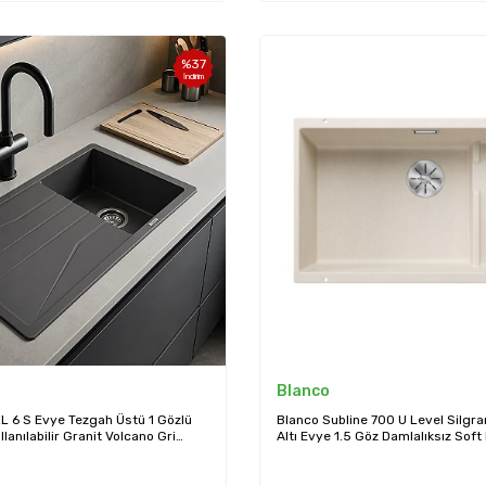
%
37
İndirim
Blanco
L 6 S Evye Tezgah Üstü 1 Gözlü
Blanco Subline 700 U Level Silgr
llanılabilir Granit Volcano Gri
Altı Evye 1.5 Göz Damlalıksız Soft
)
Eviye (527171)