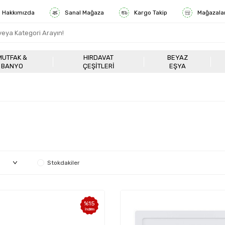
Hakkımızda
Sanal Mağaza
Kargo Takip
Mağazala
MUTFAK &
HIRDAVAT
BEYAZ
BANYO
ÇEŞITLERI
EŞYA
Stokdakiler
%
15
İndirim