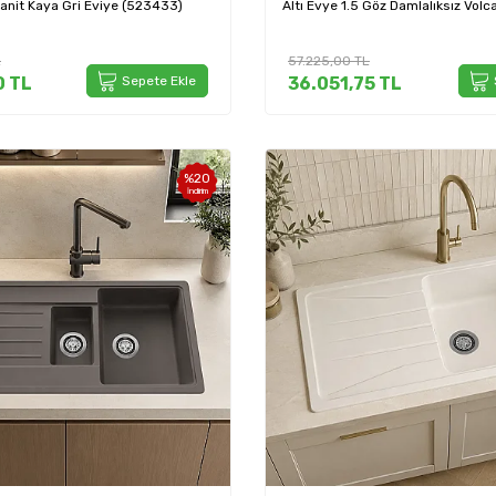
ranit Kaya Gri Eviye (523433)
Altı Evye 1.5 Göz Damlalıksız Volc
Eviye (527354)
L
57.225,00
TL
0
TL
Sepete Ekle
36.051,75
TL
%
20
İndirim