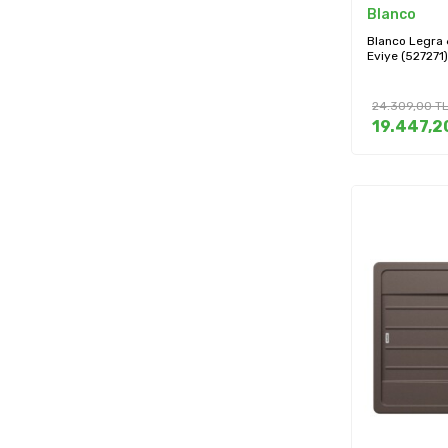
Blanco
Blanco Legra 
Eviye (527271)
24.309,00
T
19.447,2