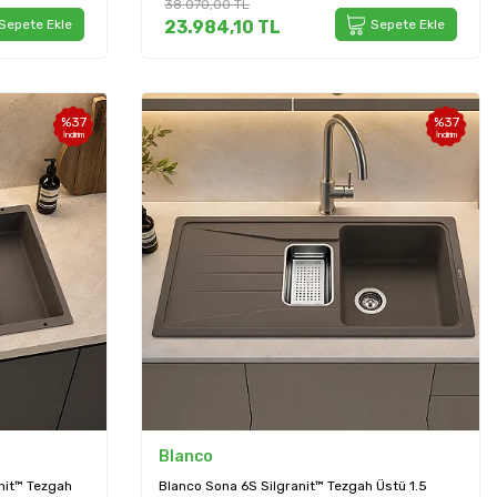
38.070,00
TL
Sepete Ekle
23.984,10
TL
Sepete Ekle
%
37
%
37
İndirim
İndirim
Blanco
anit™ Tezgah
Blanco Sona 6S Silgranit™ Tezgah Üstü 1.5