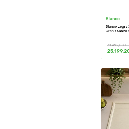
Blanco
Blanco Legra X
Granit Kahve 
31.499,00
TL
25.199,2