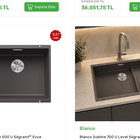
57.225,00
TL
5
TL
Sepete Ekle
36.051,75
TL
%
37
İndirim
Blanco
e 500 U Silgranit™ Evye
Blanco Subline 700 U Level Silgr