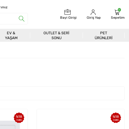
rımız
0
Bayi Girişi
Giriş Yap
Sepetim
EV &
OUTLET & SERI
PET
YAŞAM
SONU
ÜRÜNLERİ
%
18
%
18
İndirim
İndirim