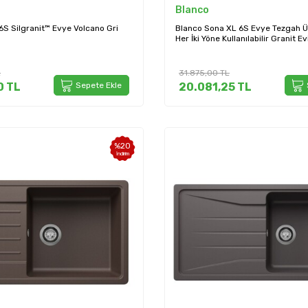
Blanco
6S Silgranit™ Evye Volcano Gri
Blanco Sona XL 6S Evye Tezgah Ü
Her İki Yöne Kullanılabilir Granit E
Beyaz (527158)
L
31.875,00
TL
0
TL
Sepete Ekle
20.081,25
TL
%
20
İndirim