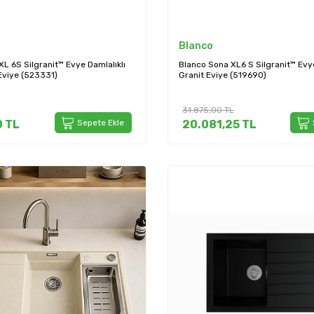
Blanco
L 6S Silgranit™ Evye Damlalıklı
Blanco Sona XL6 S Silgranit™ Evy
Eviye (523331)
Granit Eviye (519690)
31.875,00
TL
0
TL
Sepete Ekle
20.081,25
TL