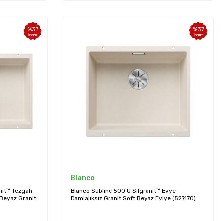
%
37
%
37
İndirim
İndirim
Blanco
anit™ Tezgah
Blanco Subline 500 U Silgranit™ Evye
 Beyaz Granit
Damlalıksız Granit Soft Beyaz Eviye (527170)