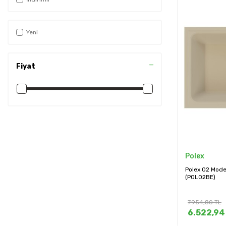
Yeni
Fiyat
Polex
Polex 02 Mode
(POL02BE)
7.954,80
TL
6.522,94