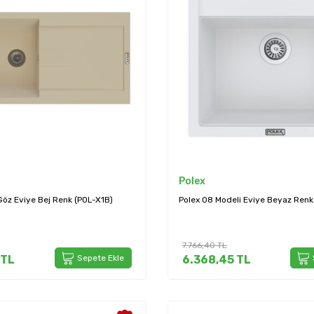
Polex
Göz Eviye Bej Renk (POL-X1B)
Polex 08 Modeli Eviye Beyaz Ren
7.766,40
TL
TL
Sepete Ekle
6.368,45
TL