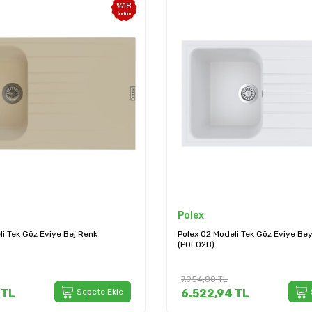
%
18
İndirim
Polex
li Tek Göz Eviye Bej Renk
Polex 02 Modeli Tek Göz Eviye Be
(POL02B)
7.954,80
TL
TL
Sepete Ekle
6.522,94
TL