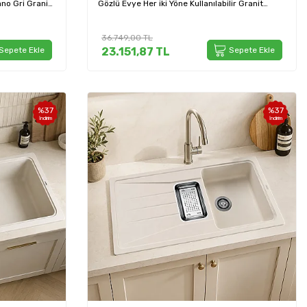
ano Gri Granit
Gözlü Evye Her iki Yöne Kullanılabilir Granit
Eviye Volcano Gri (527336)
36.749,00
TL
Sepete Ekle
23.151,87
TL
Sepete Ekle
%
37
%
37
İndirim
İndirim