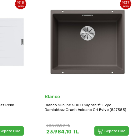
%
18
%
37
İndirim
İndirim
Blanco
yaz Renk
Blanco Subline 500 U Silgranit™ Evye
Damlalıksız Granit Volcano Gri Eviye (527353)
38.070,00
TL
Sepete Ekle
23.984,10
TL
Sepete Ekle