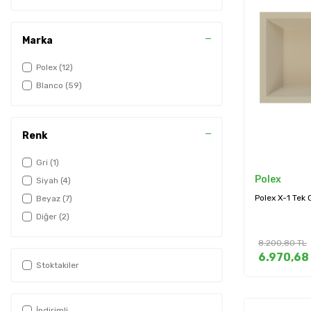
Marka
Polex
(12)
Blanco
(59)
Renk
Gri
(1)
Polex
Siyah
(4)
Polex X-1 Tek 
Beyaz
(7)
Diğer
(2)
8.200,80
TL
6.970,68
Stoktakiler
İndirimli