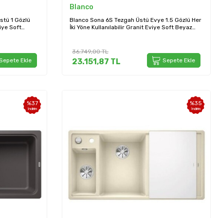
Blanco
stü 1 Gözlü
Blanco Sona 6S Tezgah Üstü Evye 1.5 Gözlü Her
viye Soft
İki Yöne Kullanılabilir Granit Eviye Soft Beyaz
(527153)
36.749,00
TL
Sepete Ekle
23.151,87
TL
Sepete Ekle
%
37
%
35
İndirim
İndirim