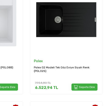
Polex
k (POL08B)
Polex 02 Modeli Tek Göz Eviye Siyah Renk
(POL02S)
7.954,80
TL
Sepete Ekle
6.522,94
TL
Sepete Ekle