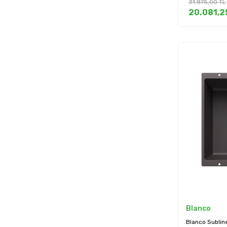
31.875,00
TL
20.081,2
Blanco
Blanco Sublin