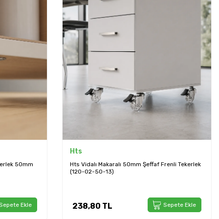
Hts
ekerlek 50mm
Hts Vidalı Makaralı 50mm Şeffaf Frenli Tekerlek
(120-02-50-13)
Sepete Ekle
238,80
TL
Sepete Ekle