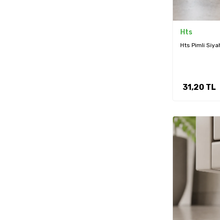
Hts
Hts Pimli Siy
31,20
TL