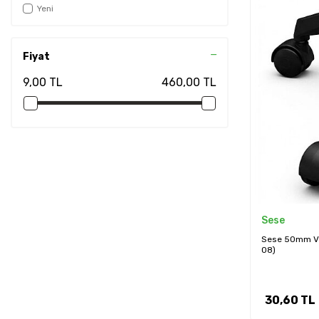
Yeni
Fiyat
9,00 TL
460,00 TL
Sese
Sese 50mm Vid
08)
30,60
TL