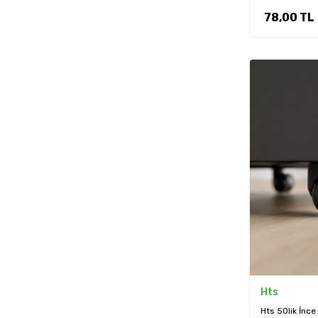
78,00
TL
Hts
Hts 50lik İnce