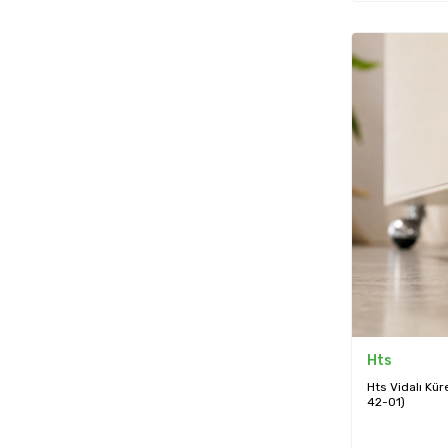
Hts
Hts Vidalı Kü
42-01)