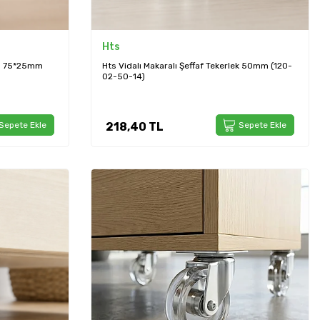
Hts
ızı 75*25mm
Hts Vidalı Makaralı Şeffaf Tekerlek 50mm (120-
02-50-14)
Sepete Ekle
218,40
TL
Sepete Ekle