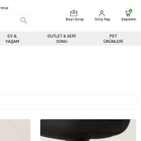
rımız
0
Bayi Girişi
Giriş Yap
Sepetim
EV &
OUTLET & SERI
PET
YAŞAM
SONU
ÜRÜNLERİ