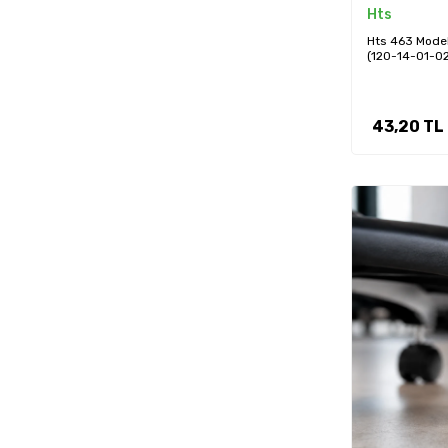
Hts
Hts 463 Mode
(120-14-01-02
43,20
TL