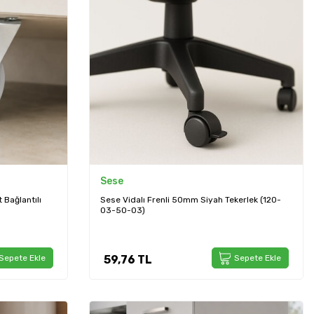
Sese
 Bağlantılı
Sese Vidalı Frenli 50mm Siyah Tekerlek (120-
03-50-03)
Sepete Ekle
59,76
TL
Sepete Ekle