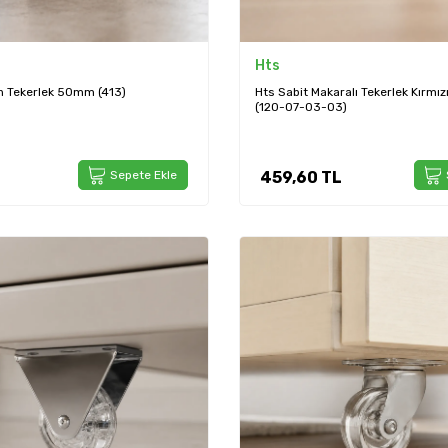
Hts
ah Tekerlek 50mm (413)
Hts Sabit Makaralı Tekerlek Kırm
(120-07-03-03)
Sepete Ekle
459,60
TL