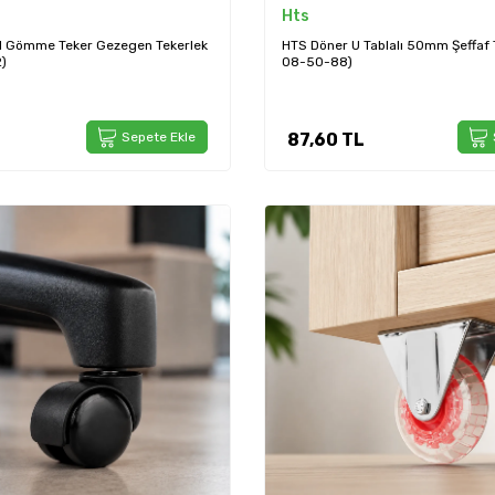
Hts
l Gömme Teker Gezegen Tekerlek
HTS Döner U Tablalı 50mm Şeffaf 
)
08-50-88)
Sepete Ekle
87,60
TL