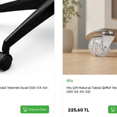
Hts
alı Tekerlek Siyah (120-03-50-
Hts Çift Makaralı Tablalı Şeffaf T
(120-02-50-22)
Sepete Ekle
225,60
TL