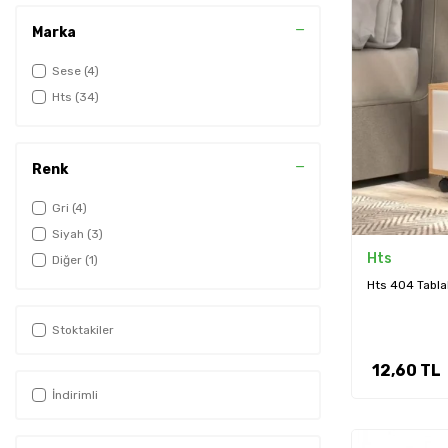
Marka
Sese
(4)
Hts
(34)
Renk
Gri
(4)
Siyah
(3)
Hts
Diğer
(1)
Hts 404 Tabla
Stoktakiler
12,60
TL
İndirimli