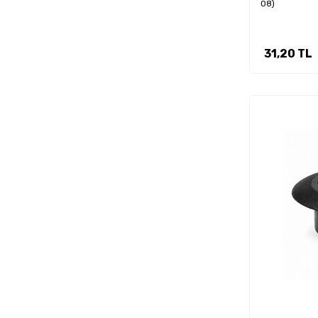
08)
31,20
TL