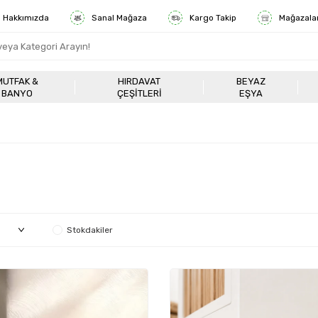
Hakkımızda
Sanal Mağaza
Kargo Takip
Mağazala
MUTFAK &
HIRDAVAT
BEYAZ
BANYO
ÇEŞITLERI
EŞYA
Stokdakiler