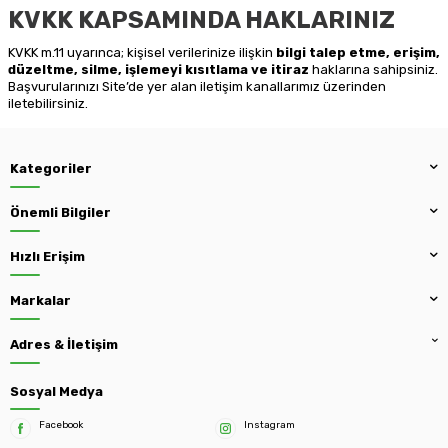
KVKK KAPSAMINDA HAKLARINIZ
KVKK m.11 uyarınca; kişisel verilerinize ilişkin
bilgi talep etme, erişim,
düzeltme, silme, işlemeyi kısıtlama ve itiraz
haklarına sahipsiniz.
Başvurularınızı Site’de yer alan iletişim kanallarımız üzerinden
iletebilirsiniz.
Kategoriler
Önemli Bilgiler
Hızlı Erişim
Markalar
Adres & İletişim
Sosyal Medya
Facebook
Instagram