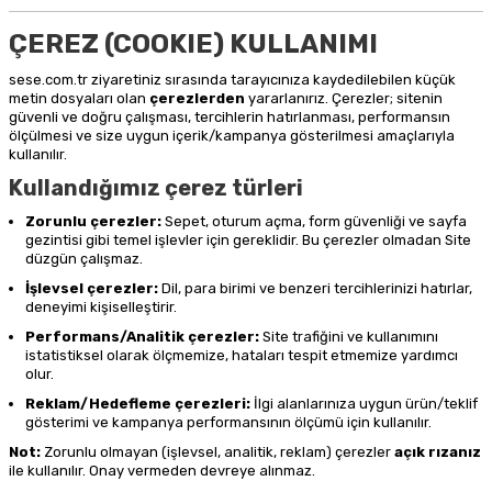
ÇEREZ (COOKIE) KULLANIMI
sese.com.tr ziyaretiniz sırasında tarayıcınıza kaydedilebilen küçük
metin dosyaları olan
çerezlerden
yararlanırız. Çerezler; sitenin
güvenli ve doğru çalışması, tercihlerin hatırlanması, performansın
ölçülmesi ve size uygun içerik/kampanya gösterilmesi amaçlarıyla
kullanılır.
Kullandığımız çerez türleri
Zorunlu çerezler:
Sepet, oturum açma, form güvenliği ve sayfa
gezintisi gibi temel işlevler için gereklidir. Bu çerezler olmadan Site
düzgün çalışmaz.
İşlevsel çerezler:
Dil, para birimi ve benzeri tercihlerinizi hatırlar,
deneyimi kişiselleştirir.
Performans/Analitik çerezler:
Site trafiğini ve kullanımını
istatistiksel olarak ölçmemize, hataları tespit etmemize yardımcı
olur.
Reklam/Hedefleme çerezleri:
İlgi alanlarınıza uygun ürün/teklif
gösterimi ve kampanya performansının ölçümü için kullanılır.
Not:
Zorunlu olmayan (işlevsel, analitik, reklam) çerezler
açık rızanız
ile kullanılır. Onay vermeden devreye alınmaz.