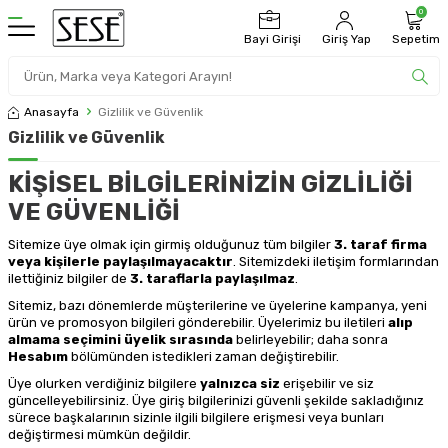
0
Bayi Girişi
Giriş Yap
Sepetim
Anasayfa
Gizlilik ve Güvenlik
Gizlilik ve Güvenlik
KİŞİSEL BİLGİLERİNİZİN GİZLİLİĞİ
VE GÜVENLİĞİ
Sitemize üye olmak için girmiş olduğunuz tüm bilgiler
3. taraf firma
veya kişilerle paylaşılmayacaktır
. Sitemizdeki iletişim formlarından
ilettiğiniz bilgiler de
3. taraflarla paylaşılmaz
.
Sitemiz, bazı dönemlerde müşterilerine ve üyelerine kampanya, yeni
ürün ve promosyon bilgileri gönderebilir. Üyelerimiz bu iletileri
alıp
almama seçimini üyelik sırasında
belirleyebilir; daha sonra
Hesabım
bölümünden istedikleri zaman değiştirebilir.
Üye olurken verdiğiniz bilgilere
yalnızca siz
erişebilir ve siz
güncelleyebilirsiniz. Üye giriş bilgilerinizi güvenli şekilde sakladığınız
sürece başkalarının sizinle ilgili bilgilere erişmesi veya bunları
değiştirmesi mümkün değildir.