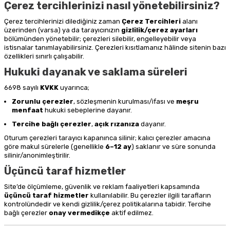
Çerez tercihlerinizi nasıl yönetebilirsiniz?
Çerez tercihlerinizi dilediğiniz zaman
Çerez Tercihleri
alanı
üzerinden (varsa) ya da tarayıcınızın
gizlilik/çerez ayarları
bölümünden yönetebilir; çerezleri silebilir, engelleyebilir veya
istisnalar tanımlayabilirsiniz. Çerezleri kısıtlamanız hâlinde sitenin bazı
özellikleri sınırlı çalışabilir.
Hukuki dayanak ve saklama süreleri
6698 sayılı
KVKK
uyarınca;
Zorunlu çerezler
, sözleşmenin kurulması/ifası ve
meşru
menfaat
hukuki sebeplerine dayanır.
Tercihe bağlı çerezler
,
açık rızanıza
dayanır.
Oturum çerezleri tarayıcı kapanınca silinir; kalıcı çerezler amacına
göre makul sürelerle (genellikle
6–12 ay
) saklanır ve süre sonunda
silinir/anonimleştirilir.
Üçüncü taraf hizmetler
Site’de ölçümleme, güvenlik ve reklam faaliyetleri kapsamında
üçüncü taraf hizmetler
kullanılabilir. Bu çerezler ilgili tarafların
kontrolündedir ve kendi gizlilik/çerez politikalarına tabidir. Tercihe
bağlı çerezler
onay vermedikçe
aktif edilmez.