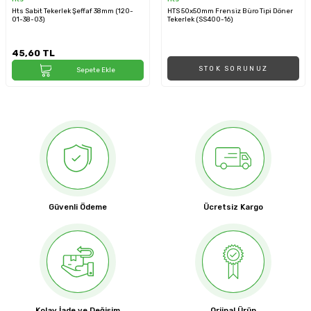
Hts Sabit Tekerlek Şeffaf 38mm (120-
HTS 50x50mm Frensiz Büro Tipi Döner
01-38-03)
Tekerlek (SS400-16)
45,60
TL
STOK SORUNUZ
Sepete Ekle
Güvenli Ödeme
Ücretsiz Kargo
Kolay İade ve Değişim
Orjinal Ürün