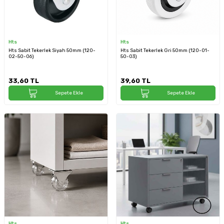
Hts
Hts
Hts Sabit Tekerlek Siyah 50mm (120-
Hts Sabit Tekerlek Gri 50mm (120-01-
02-50-06)
50-03)
33,60
TL
39,60
TL
Sepete Ekle
Sepete Ekle
Hts
Hts