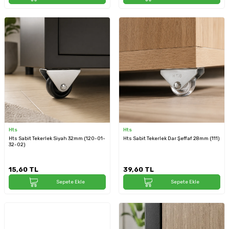
Hts
Hts
Hts Sabit Tekerlek Siyah 32mm (120-01-
Hts Sabit Tekerlek Dar Şeffaf 28mm (111)
32-02)
15,60
TL
39,60
TL
Sepete Ekle
Sepete Ekle