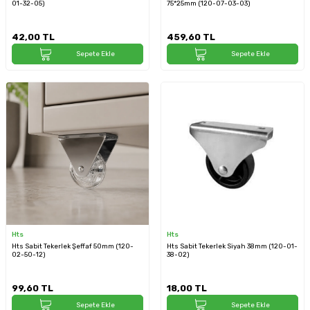
01-32-05)
75*25mm (120-07-03-03)
42,00
TL
459,60
TL
Sepete Ekle
Sepete Ekle
Hts
Hts
Hts Sabit Tekerlek Şeffaf 50mm (120-
Hts Sabit Tekerlek Siyah 38mm (120-01-
02-50-12)
38-02)
99,60
TL
18,00
TL
Sepete Ekle
Sepete Ekle