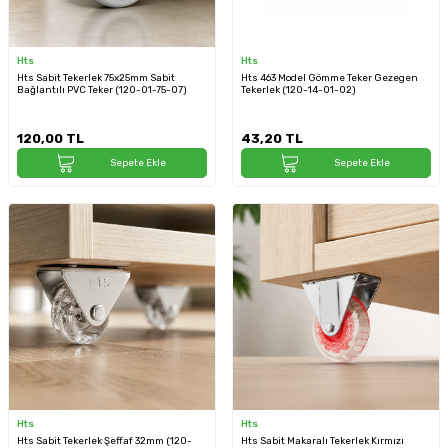
Hts
Hts
Hts Sabit Tekerlek 75x25mm Sabit
Hts 463 Model Gömme Teker Gezegen
Bağlantılı PVC Teker (120-01-75-07)
Tekerlek (120-14-01-02)
120,00
TL
43,20
TL
Sepete Ekle
Sepete Ekle
Hts
Hts
Hts Sabit Tekerlek Şeffaf 32mm (120-
Hts Sabit Makaralı Tekerlek Kırmızı