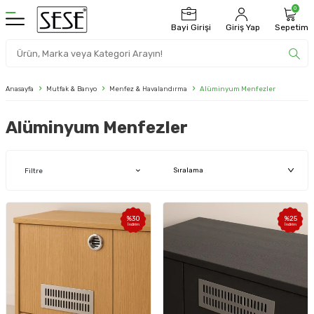
0
Bayi Girişi
Giriş Yap
Sepetim
Anasayfa
Mutfak & Banyo
Menfez & Havalandırma
Alüminyum Menfezler
Alüminyum Menfezler
Filtre
%
30
%
25
İndirim
İndirim