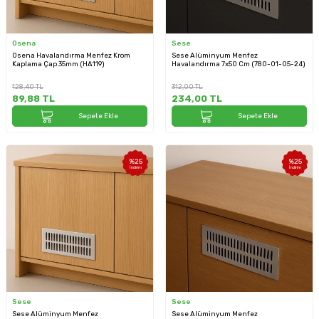
Osena
Sese
Osena Havalandırma Menfez Krom
Sese Alüminyum Menfez
Kaplama Çap 35mm (HA119)
Havalandırma 7x50 Cm (780-01-05-24)
128,40
TL
312,00
TL
89,88
TL
234,00
TL
Sepete Ekle
Sepete Ekle
%
25
%
25
İndirim
İndirim
Sese
Sese
Sese Alüminyum Menfez
Sese Alüminyum Menfez