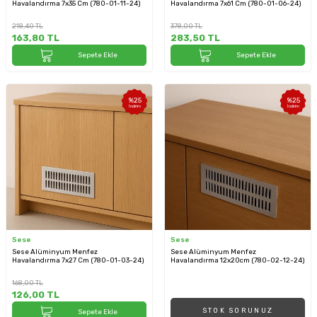
Havalandırma 7x35 Cm (780-01-11-24)
Havalandırma 7x61 Cm (780-01-06-24)
218,40
TL
378,00
TL
163,80
TL
283,50
TL
Sepete Ekle
Sepete Ekle
%
25
%
25
İndirim
İndirim
Sese
Sese
Sese Alüminyum Menfez
Sese Alüminyum Menfez
Havalandırma 7x27 Cm (780-01-03-24)
Havalandırma 12x20cm (780-02-12-24)
168,00
TL
126,00
TL
STOK SORUNUZ
Sepete Ekle