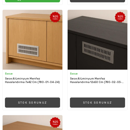
%
25
%
25
İndirim
İndirim
Sese
Sese
Sese Alüminyum Menfez
Sese Alüminyum Menfez
Havalandırma 7x42 Cm (780-01-04-24)
Havalandırma 12x50 Cm (780-02-03-
24)
STOK SORUNUZ
STOK SORUNUZ
%
25
İndirim