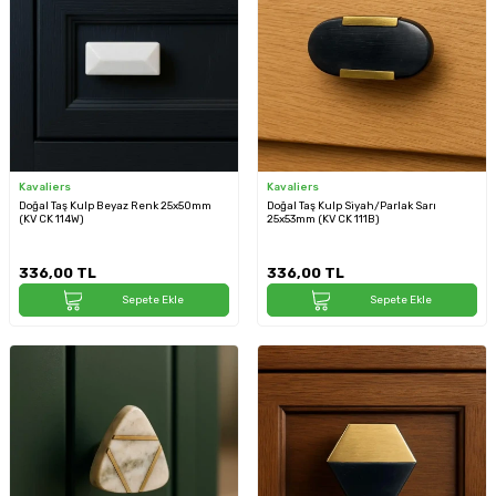
Kavaliers
Kavaliers
Doğal Taş Kulp Beyaz Renk 25x50mm
Doğal Taş Kulp Siyah/Parlak Sarı
(KV CK 114W)
25x53mm (KV CK 111B)
336,00
TL
336,00
TL
Sepete Ekle
Sepete Ekle