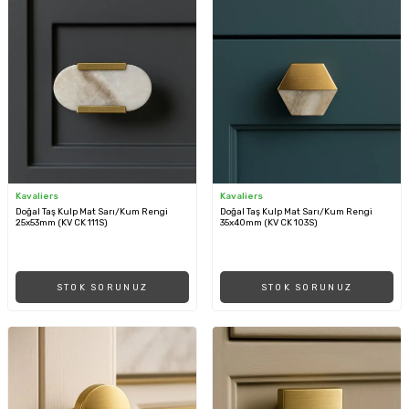
Kavaliers
Kavaliers
Doğal Taş Kulp Mat Sarı/Kum Rengi
Doğal Taş Kulp Mat Sarı/Kum Rengi
25x53mm (KV CK 111S)
35x40mm (KV CK 103S)
STOK SORUNUZ
STOK SORUNUZ