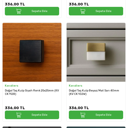
336,00
TL
336,00
TL
Sepete Ekle
Sepete Ekle
Kavaliers
Kavaliers
Doğal Taş Kulp Siyah Renk 25x25mm (KV
Doğal Taş Kulp Beyaz/Mat Sarı 40mm
CK 112B)
(KV CK 102W)
336,00
TL
336,00
TL
Sepete Ekle
Sepete Ekle