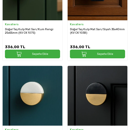
Kavaliers
Kavaliers
Doğal Taş Kulp Mat Sarı/Kum Rengi
Doğal Taş Kulp Mat Sarı/Siyah 35x40mm
25x55mm (KV CK 107S)
(KV CK 103B)
336,00
TL
336,00
TL
Sepete Ekle
Sepete Ekle
Kavaliers
Kavaliers