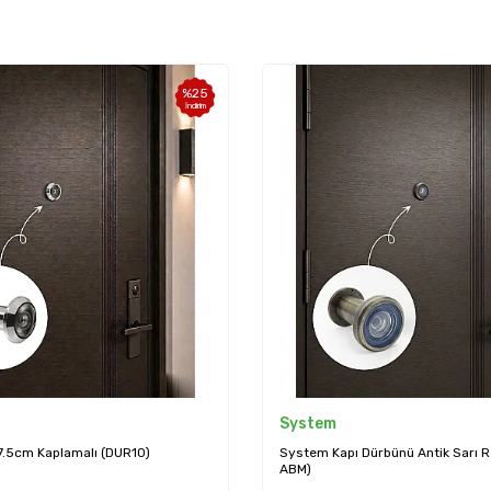
%
10
İndirim
System
Sese
System Kapı Dürbünü Antik Sarı Renk (DV100
Kapı Dür
ABM)