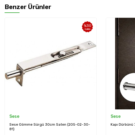
Benzer Ürünler
%
30
%
25
İndirim
İndirim
Sese
aten (205-02-30-
Kapı Dürbünü 7.5cm Kaplamalı (DUR10)