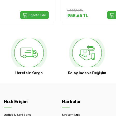
1.065,16
TL
68,56
T
958,65
TL
Sepete Ekle
58,2
Ücretsiz Kargo
Kolay İade ve Değişim
Hızlı Erişim
Markalar
Outlet & Seri Sonu
System Kulp