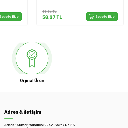
L
21,60
TL
7
TL
Sepete Ekle
18,36
TL
Orjinal Ürün
Adres & İletişim
Adres : Sümer Mahallesi 2242. Sokak No:55