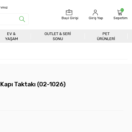
rımız
0
Bayi Girişi
Giriş Yap
Sepetim
EV &
OUTLET & SERI
PET
YAŞAM
SONU
ÜRÜNLERİ
Kapı Taktakı (02-1026)