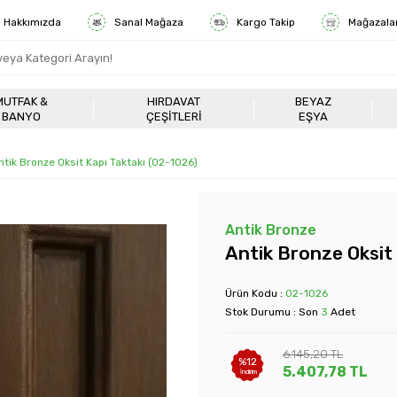
Hakkımızda
Sanal Mağaza
Kargo Takip
Mağazala
MUTFAK &
HIRDAVAT
BEYAZ
BANYO
ÇEŞITLERI
EŞYA
ntik Bronze Oksit Kapı Taktakı (02-1026)
Antik Bronze
Antik Bronze Oksit 
Ürün Kodu :
02-1026
Stok Durumu : Son
3
Adet
6.145,20
TL
%
12
5.407,78
TL
İndirim