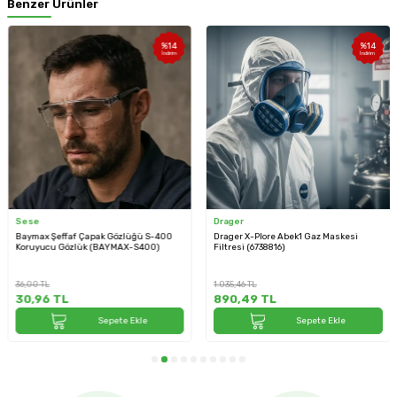
Benzer Ürünler
%
14
%
14
İndirim
İndirim
Sese
Drager
Baymax Şeffaf Çapak Gözlüğü S-400
Drager X-Plore Abek1 Gaz Maskesi
Koruyucu Gözlük (BAYMAX-S400)
Filtresi (6738816)
36,00
TL
1.035,46
TL
30,96
TL
890,49
TL
Sepete Ekle
Sepete Ekle