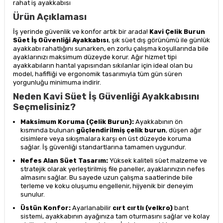
rahat iş ayakkabısı
Ürün Açıklaması
İş yerinde güvenlik ve konfor artık bir arada!
Kavi Çelik Burun
Süet İş Güvenliği Ayakkabısı
, şık süet dış görünümü ile günlük
ayakkabı rahatlığını sunarken, en zorlu çalışma koşullarında bile
ayaklarınızı maksimum düzeyde korur. Ağır hizmet tipi
ayakkabıların hantal yapısından sıkılanlar için ideal olan bu
model, hafifliği ve ergonomik tasarımıyla tüm gün süren
yorgunluğu minimuma indirir.
Neden Kavi Süet İş Güvenliği Ayakkabısını
Seçmelisiniz?
Maksimum Koruma (Çelik Burun):
Ayakkabının ön
kısmında bulunan
güçlendirilmiş çelik burun
, düşen ağır
cisimlere veya sıkışmalara karşı en üst düzeyde koruma
sağlar. İş güvenliği standartlarına tamamen uygundur.
Nefes Alan Süet Tasarım:
Yüksek kaliteli süet malzeme ve
stratejik olarak yerleştirilmiş file paneller, ayaklarınızın nefes
almasını sağlar. Bu sayede uzun çalışma saatlerinde bile
terleme ve koku oluşumu engellenir, hijyenik bir deneyim
sunulur.
Üstün Konfor:
Ayarlanabilir
cırt cırtlı (velkro)
bant
sistemi, ayakkabının ayağınıza tam oturmasını sağlar ve kolay