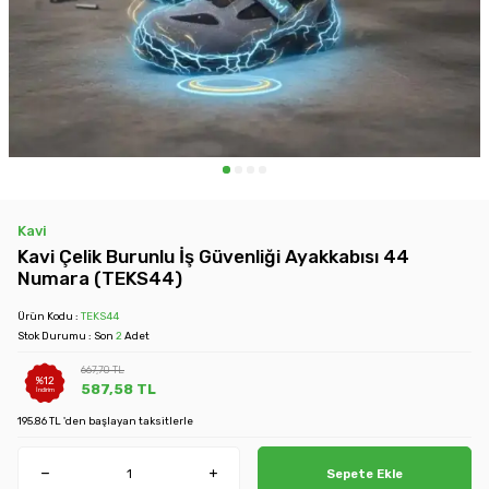
Kavi
Kavi Çelik Burunlu İş Güvenliği Ayakkabısı 44
Numara (TEKS44)
Ürün Kodu :
TEKS44
Stok Durumu : Son
2
Adet
667,70
TL
%
12
587,58
TL
İndirim
195.86 TL 'den başlayan taksitlerle
Sepete Ekle