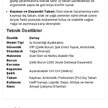
giyilip çıkarılmasına olanak tanır. İç taban yastıklaması ve
ergonomik yapısı ile gün boyu konfor sunar.
Kaymaz ve Dayanıklı Taban:
Özel olarak tasarlanmış kalın,
kaymaz dış taban, ıslak ve yağlı zeminler dahil olmak üzere
birçok farklı yüzeyde mükemmel tutuş ve stabilite sağlar.
Yağa ve aşınmaya karşı dirençlidir.
Teknik Özellikler
Özellik
Detay
Model Tipi
İş Güvenliği Ayakkabısı
Güvenlik
S1P (Çelik Burun, Şok Emici Topuk, Antistatik,
Standardı
Yağa Dirençli)
Malzeme
Süet Deri ve Nefes Alabilir File
Burun
Çelik Burun (200 Joule Darbeye Dayanıklı)
Koruma
Kapanma
Ayarlanabilir Cırt Cırt (Velkro)
Şekli
Taban
Kaymaz, Antistatik, Poliüretan (PU) Dış Taban
Kullanım
Hafif Sanayi, Lojistik, Depo, Atölye ve Genel
Alanı
Amaçlı Çalışma Ortamları