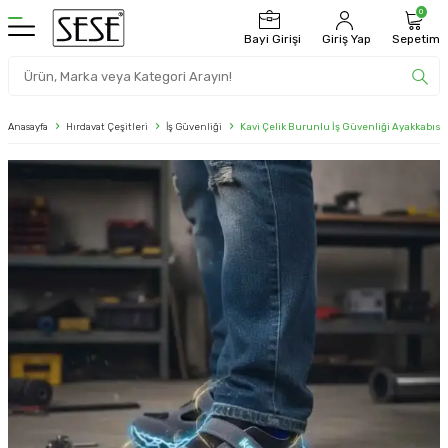
0
Bayi Girişi
Giriş Yap
Sepetim
Anasayfa
Hırdavat Çeşitleri
İş Güvenliği
Kavi Çelik Burunlu İş Güvenliği Ayakkabıs