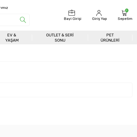
rımız
0
Bayi Girişi
Giriş Yap
Sepetim
EV &
OUTLET & SERI
PET
YAŞAM
SONU
ÜRÜNLERİ