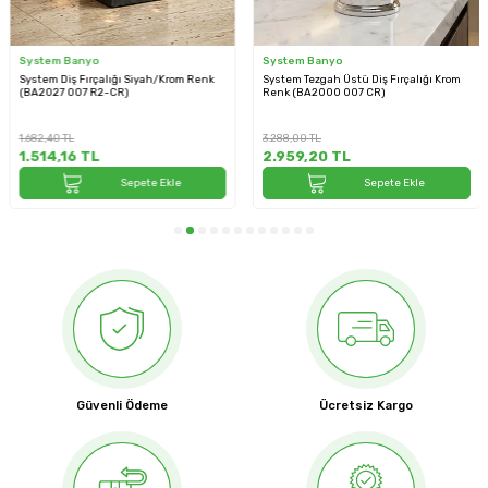
System Banyo
System Banyo
System Diş Fırçalığı Siyah/Krom Renk
System Tezgah Üstü Diş Fırçalığı Krom
(BA2027 007 R2-CR)
Renk (BA2000 007 CR)
1.682,40
TL
3.288,00
TL
1.514,16
TL
2.959,20
TL
Sepete Ekle
Sepete Ekle
Güvenli Ödeme
Ücretsiz Kargo