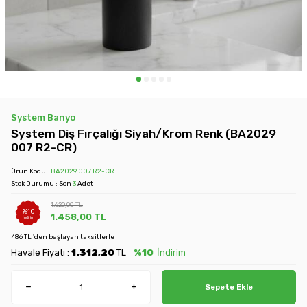
System Banyo
System Diş Fırçalığı Siyah/Krom Renk (BA2029
007 R2-CR)
Ürün Kodu :
BA2029 007 R2-CR
Stok Durumu : Son
3
Adet
1.620,00
TL
%
10
1.458,00
TL
İndirim
486 TL 'den başlayan taksitlerle
Havale Fiyatı :
1.312,20
TL
%10
İndirim
Sepete Ekle