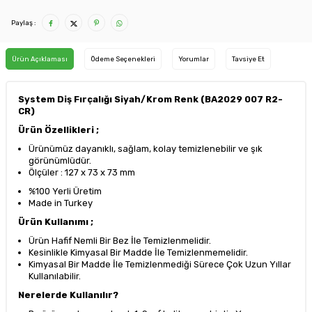
Paylaş :
Ürün Açıklaması
Ödeme Seçenekleri
Yorumlar
Tavsiye Et
System Diş Fırçalığı Siyah/Krom Renk (BA2029 007 R2-
CR)
Ürün Özellikleri ;
Ürünümüz dayanıklı, sağlam, kolay temizlenebilir ve şık
görünümlüdür.
Ölçüler : 127 x 73 x 73 mm
%100 Yerli Üretim
Made in Turkey
Ürün Kullanımı ;
Ürün Hafif Nemli Bir Bez İle Temizlenmelidir.
Kesinlikle Kimyasal Bir Madde İle Temizlenmemelidir.
Kimyasal Bir Madde İle Temizlenmediği Sürece Çok Uzun Yıllar
Kullanılabilir.
Nerelerde Kullanılır?