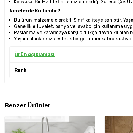
Kimyasal Bir Madde İle Temizlenmediği Sürece Çok Uzun 
Nerelerde Kullanılır?
Bu ürün malzeme olarak 1. Sınıf kaliteye sahiptir. Yaşam
Genellikle tuvalet, banyo ve lavabo için kullanıma uy
Paslanma ve kararmaya karşı oldukça dayanıklı olan bu
Yaşam alanlarınıza estetik bir görünüm katmak istiyo
Ürün Açıklaması
Renk
Benzer Ürünler
%
10
İndirim