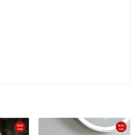
%
10
%
10
İndirim
İndirim