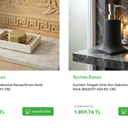
nyo
System Banyo
 Üstü Sıvı Sabunluk Siyah Krom
System Tezgah Üstü Sıvı Sabunlu
 006 R2-CR)
(BA2004 006 RS)
5.253,60
TL
TL
Sepete Ekle
4.728,24
TL