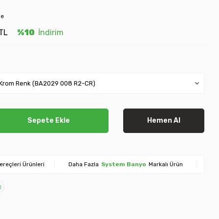
le
TL
%10
İndirim
Sepete Ekle
Hemen Al
ereçleri Ürünleri
Daha Fazla
System Banyo
Markalı Ürün