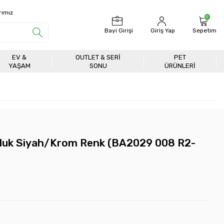
rımız
0
Bayi Girişi
Giriş Yap
Sepetim
EV &
OUTLET & SERI
PET
YAŞAM
SONU
ÜRÜNLERİ
luk Siyah/Krom Renk (BA2029 008 R2-