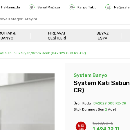
Hakkımızda
Sanal Mağaza
Kargo Takip
Mağazala
MUTFAK &
HIRDAVAT
BEYAZ
BANYO
ÇEŞITLERI
EŞYA
atı Sabunluk Siyah/Krom Renk (BA2029 008 R2-CR)
System Banyo
System Katı Sabun
CR)
Ürün Kodu :
BA2029 008 R2-CR
Stok Durumu : Son
2
Adet
1.660,80
TL
%
10
1.494,72
TL
İndirim