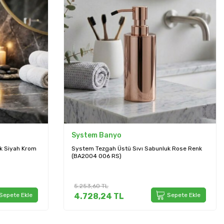
System Banyo
k Rose Renk
System Tezgah Üstü Katı Sabunluk Krom
(BA2013 008 CR)
2.262,00
TL
Sepete Ekle
2.035,80
TL
Sepete Ekle