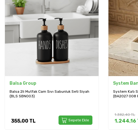
System Banyo
System Ba
System Katı Sabunluk Beyaz/Krom Renk
System Tezgah
(BA2027 008 R1-CR)
Renk (BA2007
1.382,40
TL
2.066,40
TL
1.244,16
TL
Sepete Ekle
1.859,76