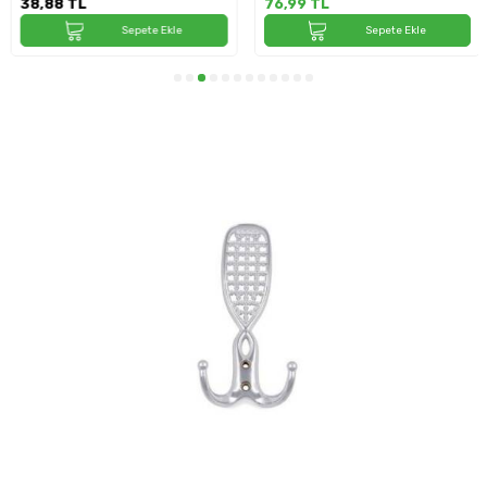
38,88
TL
76,99
TL
Sepete Ekle
Sepete Ekle