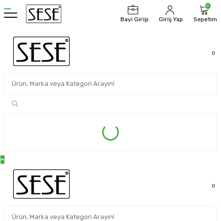
0
Bayi Girişi
Giriş Yap
Sepetim
0
0