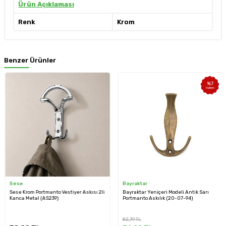
Ürün Açıklaması
Renk
Krom
Benzer Ürünler
%
7
İndirim
Sese
Bayraktar
Sese Krom Portmanto Vestiyer Askısı 2li
Bayraktar Yeniçeri Modeli Antik Sarı
Kanca Metal (AS239)
Portmanto Askılık (20-07-94)
82,79
TL