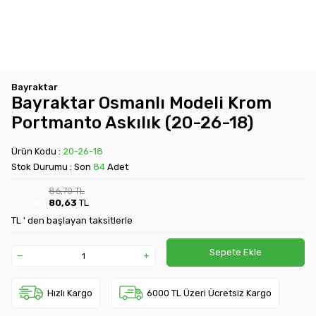
Bayraktar
Bayraktar Osmanlı Modeli Krom
Portmanto Askılık (20-26-18)
Ürün Kodu :
20-26-18
Stok Durumu : Son
84
Adet
%
7
86,70
TL
İndirim
80,63
TL
TL ' den başlayan taksitlerle
Sepete Ekle
Hızlı Kargo
6000 TL Üzeri Ücretsiz Kargo