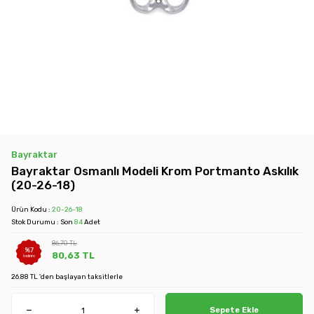
Bayraktar
Bayraktar Osmanlı Modeli Krom Portmanto Askılık
(20-26-18)
Ürün Kodu :
20-26-18
Stok Durumu : Son
84
Adet
86,70
TL
%
7
80,63
TL
İndirim
26.88 TL 'den başlayan taksitlerle
Sepete Ekle