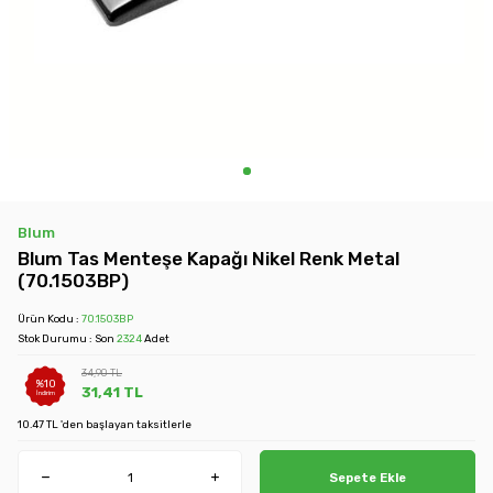
Blum
Blum Tas Menteşe Kapağı Nikel Renk Metal
(70.1503BP)
Ürün Kodu :
70.1503BP
Stok Durumu : Son
2324
Adet
34,90
TL
%
10
31,41
TL
İndirim
10.47 TL 'den başlayan taksitlerle
Sepete Ekle