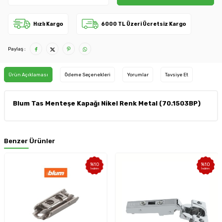
Hızlı Kargo
6000 TL Üzeri Ücretsiz Kargo
Paylaş :
Ürün Açıklaması
Ödeme Seçenekleri
Yorumlar
Tavsiye Et
Blum Tas Menteşe Kapağı Nikel Renk Metal (70.1503BP)
Benzer Ürünler
%
10
%
10
İndirim
İndirim