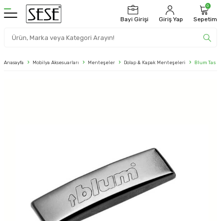
0
Bayi Girişi
Giriş Yap
Sepetim
Anasayfa
Mobilya Aksesuarları
Menteşeler
Dolap & Kapak Menteşeleri
Blum Tas M