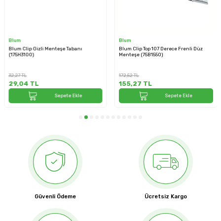
Blum
Blum
Blum Clip Gizli Menteşe Tabanı
Blum Clip Top 107 Derece Frenli Düz
(175H3100)
Menteşe (75B1550)
32,27
TL
172,52
TL
29,04
TL
155,27
TL
Sepete Ekle
Sepete Ekle
Güvenli Ödeme
Ücretsiz Kargo