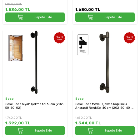
1.920,00
TL
1.536,00
TL
1.680,00
TL
Sepete Ekle
Sepete Ekle
%
20
%
20
İndirim
İndirim
Sese
Sese
Sese Bade Siyah Çekme Kol 60cm (202-
Sese Bade Modeli Çekme Kapı Kolu
50-60-02)
Antrasit Renk Kol 40 cm (202-50-40-
54)
1.740,00
TL
1.680,00
TL
1.392,00
TL
1.344,00
TL
Sepete Ekle
Sepete Ekle