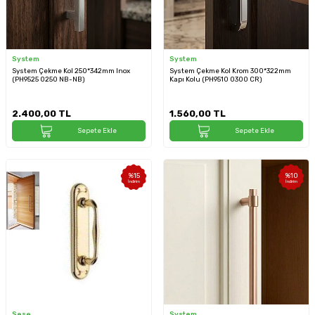
System
System
System Çekme Kol 250*342mm Inox
System Çekme Kol Krom 300*322mm
(PH9525 0250 NB-NB)
Kapı Kolu (PH9510 0300 CR)
2.400,00
TL
1.560,00
TL
Sepete Ekle
Sepete Ekle
%
15
%
10
İndirim
İndirim
Sese
System