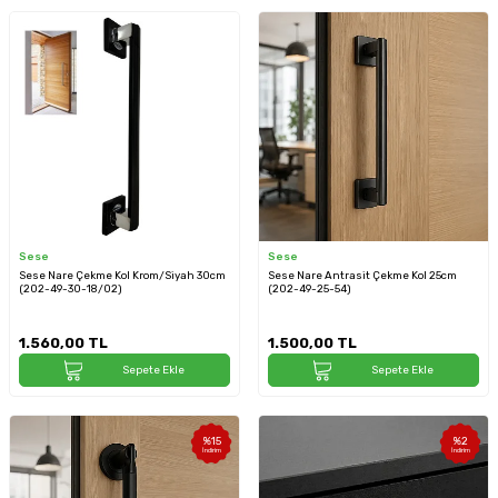
Sese
Sese
Sese Nare Çekme Kol Krom/Siyah 30cm
Sese Nare Antrasit Çekme Kol 25cm
(202-49-30-18/02)
(202-49-25-54)
1.560,00
TL
1.500,00
TL
Sepete Ekle
Sepete Ekle
%
15
%
2
İndirim
İndirim