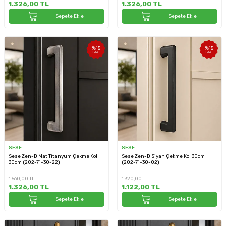
1.326,00
TL
1.326,00
TL
Sepete Ekle
Sepete Ekle
%
15
%
15
İndirim
İndirim
SESE
SESE
Sese Zen-D Mat Titanyum Çekme Kol
Sese Zen-D Siyah Çekme Kol 30cm
30cm (202-71-30-22)
(202-71-30-02)
1.560,00
TL
1.320,00
TL
1.326,00
TL
1.122,00
TL
Sepete Ekle
Sepete Ekle