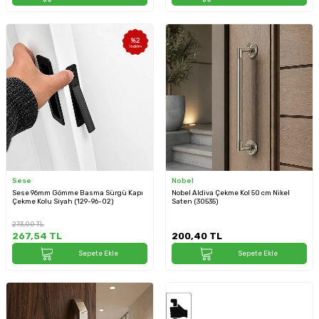
%
2
İndirim
Sese
Nobel
Sese 96mm Gömme Basma Sürgü Kapı
Nobel Aldiva Çekme Kol 50 cm Nikel
Çekme Kolu Siyah (129-96-02)
Saten (30535)
273,00
TL
267,54
TL
200,40
TL
Sepete Ekle
Sepete Ekle