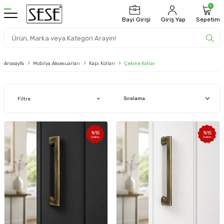
0
Bayi Girişi
Giriş Yap
Sepetim
Anasayfa
Mobilya Aksesuarları
Kapı Kolları
Çekme Kollar
Filtre
%
15
%
15
İndirim
İndirim