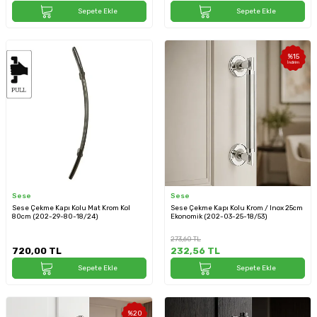
Sepete Ekle
Sepete Ekle
%
15
İndirim
Sese
Sese
Sese Çekme Kapı Kolu Mat Krom Kol
Sese Çekme Kapı Kolu Krom / Inox 25cm
80cm (202-29-80-18/24)
Ekonomik (202-03-25-18/53)
273,60
TL
720,00
TL
232,56
TL
Sepete Ekle
Sepete Ekle
%
20