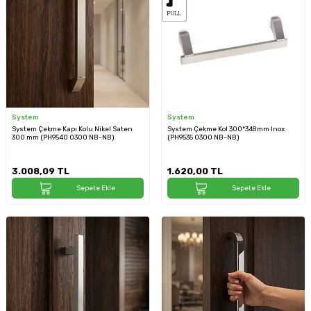
System
System
System Çekme Kapı Kolu Nikel Saten
System Çekme Kol 300*348mm Inox
300 mm (PH9540 0300 NB-NB)
(PH9535 0300 NB-NB)
3.008,09
TL
1.620,00
TL
Sepete Ekle
Sepete Ekle