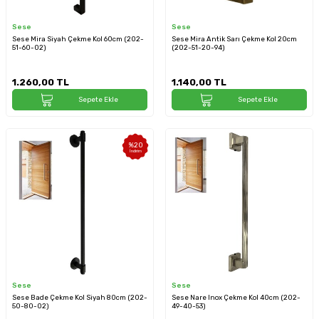
Sese
Sese
Sese Mira Siyah Çekme Kol 60cm (202-
Sese Mira Antik Sarı Çekme Kol 20cm
51-60-02)
(202-51-20-94)
1.260,00
TL
1.140,00
TL
Sepete Ekle
Sepete Ekle
%
20
İndirim
Sese
Sese
Sese Bade Çekme Kol Siyah 80cm (202-
Sese Nare Inox Çekme Kol 40cm (202-
50-80-02)
49-40-53)