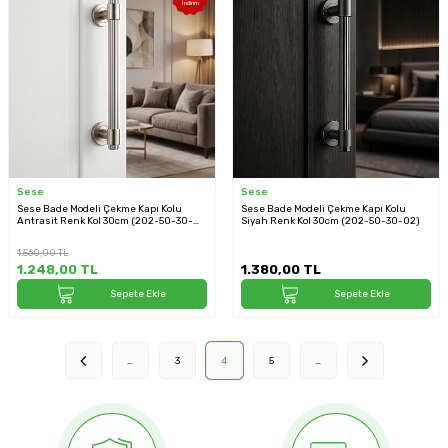
İndirim
Sese
Sese
Sese Bade Modeli Çekme Kapı Kolu
Sese Bade Modeli Çekme Kapı Kolu
Antrasit Renk Kol 30cm (202-50-30-
Siyah Renk Kol 30cm (202-50-30-02)
54)
1.560,00
TL
1.248,00
TL
1.380,00
TL
Sepete Ekle
Sepete Ekle
…
3
4
5
…