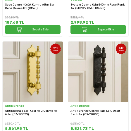
Sese Cemre Küçük Kumru Altın Sarı
System Çekme Kolu 540mm Rose Renk
Renk Çekme Kol (CM68)
Kol (PH9722 0540 RS-RS)
220,80
TL
3.332,14
TL
187,68
TL
2.998,92
TL
Sepete Ekle
Sepete Ekle
%
12
%
12
İndirim
İndirim
Antik Bronze
Antik Bronze
Antik Bronze Sarı Kapı Kolu Çekme Kol
Antik Bronze Çekme Kapı Kolu Oksit
Adet (03-2002S)
Renk Kol (03-2001O)
6.320,40
TL
6.615,60
TL
5.561,95
TL
5.821,73
TL