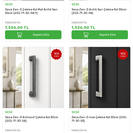
SESE
SESE
Sese Zen-D Çekme Kol Mat Antik Sarı
Sese Zen-D Antik Sarı Çekme Kol 30cm
30cm (202-71-30-94/1)
(202-71-30-94)
1.560,00
TL
1.560,00
TL
1.326,00
TL
1.326,00
TL
Sepete Ekle
Sepete Ekle
%
15
%
15
İndirim
İndirim
SESE
SESE
Sese Zen-D Antrasit Çekme Kol 30cm
Sese Zen-D Inox Çekme Kol 30cm (202-
(202-71-30-54)
71-30-53)
1.560,00
TL
1.560,00
TL