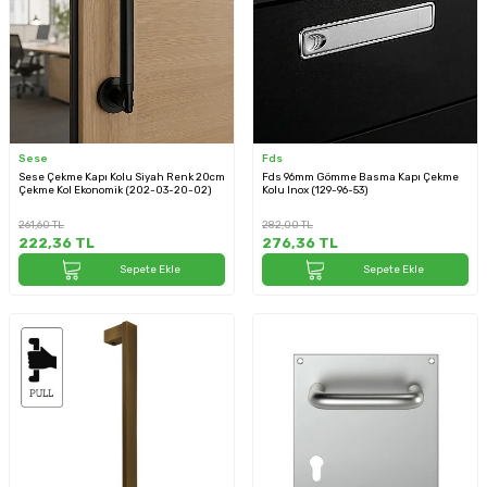
Sese
Fds
Sese Çekme Kapı Kolu Siyah Renk 20cm
Fds 96mm Gömme Basma Kapı Çekme
Çekme Kol Ekonomik (202-03-20-02)
Kolu Inox (129-96-53)
261,60
TL
282,00
TL
222,36
TL
276,36
TL
Sepete Ekle
Sepete Ekle