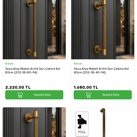
Sese
Sese
Sese Alya Modeli Antik Sarı Çekme Kol
Sese Alya Modeli Antik Sarı Çekme Kol
80cm (202-55-80-94)
40cm (202-55-40-94)
2.220,00
TL
1.680,00
TL
Sepete Ekle
Sepete Ekle