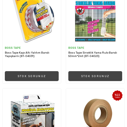
BOSS TAPE
BOSS TAPE
Boss Tape Kapı Altı Yalıtım Bandı
Boss Tape Sineklik Yama Rulo Bandı
Yapışkanlı (BT-04031)
50mm*2mt (BT-04023)
STOK SORUNUZ
STOK SORUNUZ
%
22
İndirim