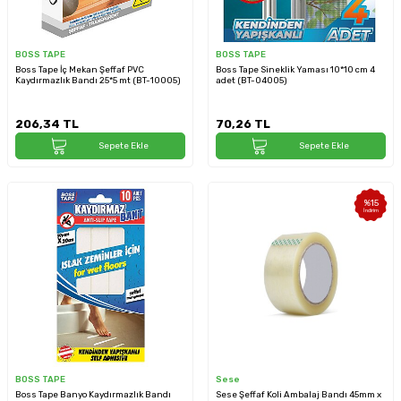
BOSS TAPE
BOSS TAPE
Boss Tape İç Mekan Şeffaf PVC
Boss Tape Sineklik Yaması 10*10 cm 4
Kaydırmazlık Bandı 25*5 mt (BT-10005)
adet (BT-04005)
206,34
TL
70,26
TL
Sepete Ekle
Sepete Ekle
%
15
İndirim
BOSS TAPE
Sese
Boss Tape Banyo Kaydırmazlık Bandı
Sese Şeffaf Koli Ambalaj Bandı 45mm x