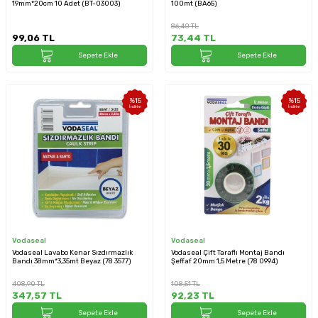
19mm*20cm 10 Adet (BT-03003)
100mt (BA65)
86,40
TL
99,06
TL
73,44
TL
Sepete Ekle
Sepete Ekle
%
15
%
15
İndirim
İndirim
Vodaseal
Vodaseal
Vodaseal Lavabo Kenar Sızdırmazlık
Vodaseal Çift Taraflı Montaj Bandı
Bandı 38mm*3,35mt Beyaz (78 3577)
Şeffaf 20mm 1,5 Metre (78 0994)
408,90
TL
108,51
TL
347,57
TL
92,23
TL
Sepete Ekle
Sepete Ekle