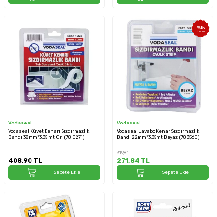
%
15
İndirim
Vodaseal
Vodaseal
Vodaseal Küvet Kenarı Sızdırmazlık
Vodaseal Lavabo Kenar Sızdırmazlık
Bandı 38mm*3,35 mt Gri (78 0271)
Bandı 22mm*3,35mt Beyaz (78 3560)
319,81
TL
408,90
TL
271,84
TL
Sepete Ekle
Sepete Ekle