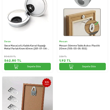
Sese
Mesan
Sese Masaüstü Kablo Kanal Kapağı
Mesan Gömme Tablo Askısı Plastik
Metal Parlak Krom 60mm (251-01-04-
20mm (105-03-05-302)
18)
804,00
TL
2,56
TL
562,80
TL
1,92
TL
Sepete Ekle
Sepete Ekle
%
15
İndirim