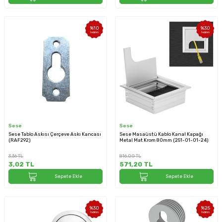
%
10
%
30
İndirim
İndirim
Sese
Sese
Sese Tablo Askısı Çerçeve Askı Kancası
Sese Masaüstü Kablo Kanal Kapağı
(RAF292)
Metal Mat Krom 80mm (251-01-01-24)
3,36
TL
816,00
TL
3,02
TL
571,20
TL
Sepete Ekle
Sepete Ekle
%
30
%
25
İndirim
İndirim