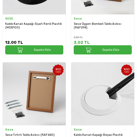
SESE
Sese
Kablo Kanalı Kapağı Siyah Renk Plastik
Sese Üçgen Bombeli Tablo Askısı
(MOB100)
(RAF294)
3,36
TL
12,00
TL
3,02
TL
Sepete Ekle
Sepete Ekle
%
10
%
30
İndirim
İndirim
Sese
Sese
Sese Tırtırlı Tablo Askısı (RAF440)
Kablo Kanalı Kapağı Beyaz Plastik