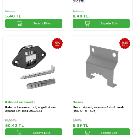
(MOB75)
6,00
TL
12,00
TL
5,40
TL
8,40
TL
Sepete Ekle
Sepete Ekle
%
10
%
25
İndirim
İndirim
Italiana Ferramenta
Mesan
Italiana Ferramenta Çengelli Ayna
Mesan Ayna Çerçevesi Askı Aparatı
Aparat Seti (63412030EA)
(105-01-01-403)
56,02
TL
6,79
TL
50,42
TL
5,09
TL
Sepete Ekle
Sepete Ekle