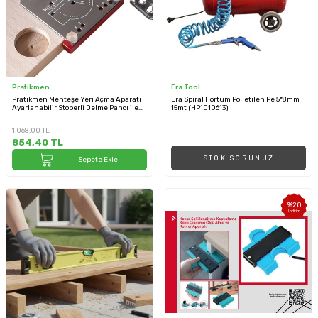
Pratikmen
Era Tool
Pratikmen Menteşe Yeri Açma Aparatı
Era Spiral Hortum Polietilen Pe 5*8mm
Ayarlanabilir Stoperli Delme Pancı ile
15mt (HP1010613)
Birlikte (SL0529)
1.068,00
TL
854,40
TL
STOK SORUNUZ
Sepete Ekle
%
20
İndirim