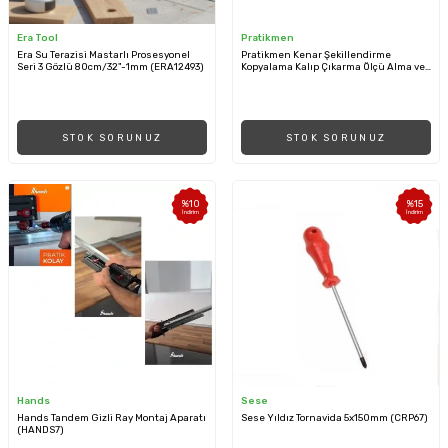
Era Tool
Pratikmen
Era Su Terazisi Mastarlı Prosesyonel
Pratikmen Kenar Şekillendirme
Seri 3 Gözlü 80cm/32"-1mm (ERA12493)
Kopyalama Kalıp Çıkarma Ölçü Alma ve
Kontur Aparatı 25 cm (SL0561-2)
STOK SORUNUZ
STOK SORUNUZ
%
10
%
15
İndirim
İndirim
Hands
Sese
Hands Tandem Gizli Ray Montaj Aparatı
Sese Yıldız Tornavida 5x150mm (CRP67)
(HANDS7)