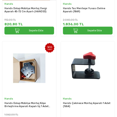
Hands
Hands
Hands Dolap Mobilya Montaj Gergi
Hands Tas Menteşe Yuvası Delme
Aparatı 45-72 Cm Ayarlı (HANDS3)
Aparatı (1869)
912,00
TL
2.040,00
TL
820,80
TL
1.836,00
TL
Sepete Ekle
Sepete Ekle
%
10
İndirim
Hands
Hands
Hands Dolap Mobilya Montaj Köşe
Hands Çekmece Montaj Aparatı 1 Adet
Birleştirme Aparatı Kapalı Uç 1 Adet
(1654)
(1870)
1.062,00
TL