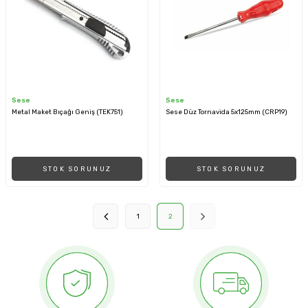
Sese
Sese
Metal Maket Bıçağı Geniş (TEK751)
Sese Düz Tornavida 5x125mm (CRP19)
STOK SORUNUZ
STOK SORUNUZ
1
2