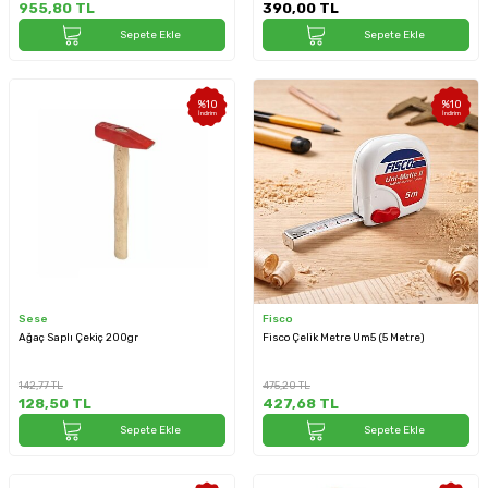
955,80
TL
390,00
TL
Sepete Ekle
Sepete Ekle
%
10
%
10
İndirim
İndirim
Sese
Fisco
Ağaç Saplı Çekiç 200gr
Fisco Çelik Metre Um5 (5 Metre)
142,77
TL
475,20
TL
128,50
TL
427,68
TL
Sepete Ekle
Sepete Ekle