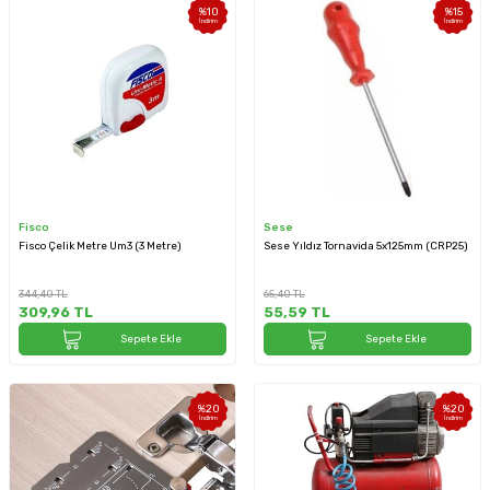
%
10
%
15
İndirim
İndirim
Fisco
Sese
Fisco Çelik Metre Um3 (3 Metre)
Sese Yıldız Tornavida 5x125mm (CRP25)
344,40
TL
65,40
TL
309,96
TL
55,59
TL
Sepete Ekle
Sepete Ekle
%
20
%
20
İndirim
İndirim