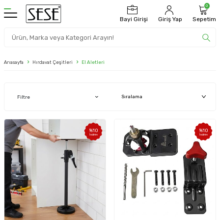
0
Bayi Girişi
Giriş Yap
Sepetim
Anasayfa
Hırdavat Çeşitleri
El Aletleri
Filtre
%
10
%
10
İndirim
İndirim