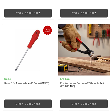
STOK SORUNUZ
STOK SORUNUZ
%
15
İndirim
Sese
Era Tool
Sese Düz Tornavida 4x100mm (CRP17)
Era Kerpeten Betoncu 280mm İzoleli
(ERA08405)
STOK SORUNUZ
STOK SORUNUZ