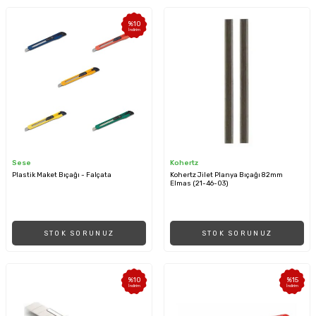
%
10
İndirim
Sese
Kohertz
Plastik Maket Bıçağı - Falçata
Kohertz Jilet Planya Bıçağı 82mm
Elmas (21-46-03)
STOK SORUNUZ
STOK SORUNUZ
%
10
%
15
İndirim
İndirim