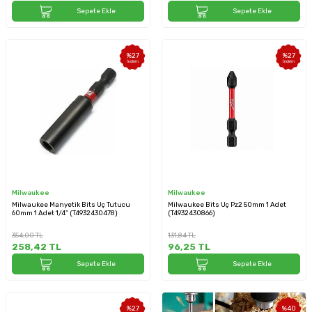
Sepete Ekle
Sepete Ekle
%
27
%
27
İndirim
İndirim
Milwaukee
Milwaukee
Milwaukee Manyetik Bits Uç Tutucu
Milwaukee Bits Uç Pz2 50mm 1 Adet
60mm 1 Adet 1/4'' (T4932430478)
(T4932430866)
354,00
TL
131,84
TL
258,42
TL
96,25
TL
Sepete Ekle
Sepete Ekle
%
27
%
40