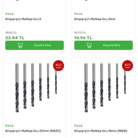
Sese
Sese
Ahşap için Matkap Ucu 5
Ahşap için Matkap Ucu 3mm
28,55
TL
18,70
TL
22,84
TL
14,96
TL
Sepete Ekle
Sepete Ekle
%
20
%
20
İndirim
İndirim
Sese
Sese
Ahşap için Matkap Ucu 20mm (MA20)
Ahşap için Matkap Ucu 16mm (MA16)