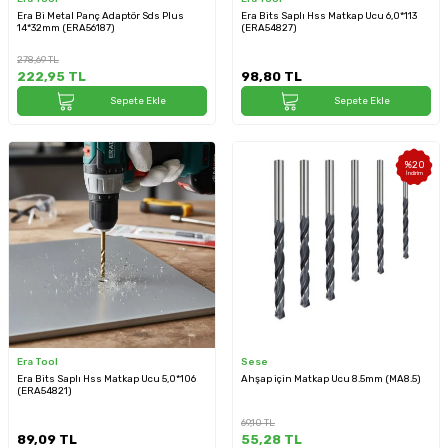
Era Bi Metal Panç Adaptör Sds Plus
Era Bits Saplı Hss Matkap Ucu 6,0*113
14*32mm (ERA56187)
(ERA54827)
278,69
TL
222,95
TL
98,80
TL
Sepete Ekle
Sepete Ekle
%
20
İndirim
Era Tool
Sese
Era Bits Saplı Hss Matkap Ucu 5,0*106
Ahşap için Matkap Ucu 8.5mm (MA8.5)
(ERA54821)
69,10
TL
89,09
TL
55,28
TL