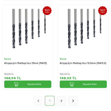
%
20
%
20
İndirim
İndirim
Sese
Sese
Ahşap için Matkap Ucu 13mm (MA13)
Ahşap İçin Matkap Ucu 12.5mm (MA12.5)
186,18
TL
185,03
TL
148,94
TL
148,03
TL
Sepete Ekle
Sepete Ekle
1
2