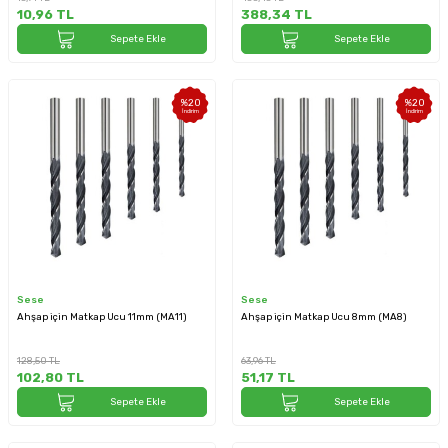
10,96
TL
388,34
TL
Sepete Ekle
Sepete Ekle
%
20
%
20
İndirim
İndirim
Sese
Sese
Ahşap için Matkap Ucu 11mm (MA11)
Ahşap için Matkap Ucu 8mm (MA8)
128,50
TL
63,96
TL
102,80
TL
51,17
TL
Sepete Ekle
Sepete Ekle