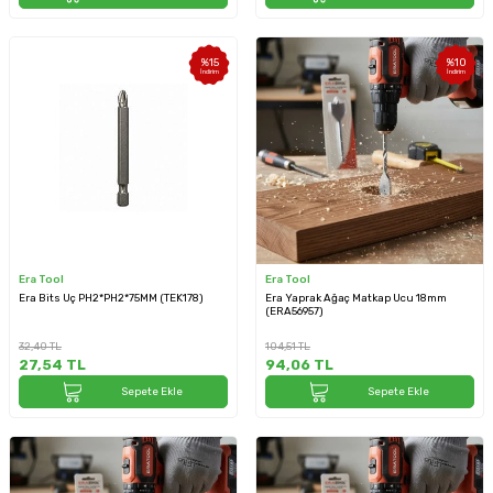
%
15
%
10
İndirim
İndirim
Era Tool
Era Tool
Era Bits Uç PH2*PH2*75MM (TEK178)
Era Yaprak Ağaç Matkap Ucu 18mm
(ERA56957)
32,40
TL
104,51
TL
27,54
TL
94,06
TL
Sepete Ekle
Sepete Ekle