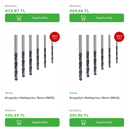
591,08
TL
336,94
TL
472,87
TL
269,56
TL
Sepete Ekle
Sepete Ekle
%
20
%
20
İndirim
İndirim
Sese
Sese
Ahşap İçin Matkap Ucu 15mm (MA15)
Ahşap İçin Matkap Ucu 14mm (MA14)
294,11
TL
251,28
TL
235,29
TL
201,02
TL
Sepete Ekle
Sepete Ekle