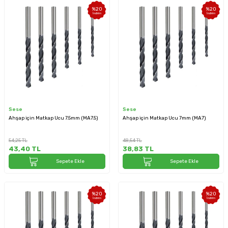
%
20
%
20
İndirim
İndirim
Sese
Sese
Ahşap için Matkap Ucu 7.5mm (MA7.5)
Ahşap için Matkap Ucu 7mm (MA7)
54,25
TL
48,54
TL
43,40
TL
38,83
TL
Sepete Ekle
Sepete Ekle
%
20
%
20
İndirim
İndirim