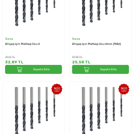
Sese
Sese
Ahşap için Matkap Ucu 6
Ahşap için Matkap Ucu 6mm (MA6)
41,12
TL
31,98
TL
32,89
TL
25,58
TL
Sepete Ekle
Sepete Ekle
%
20
%
20
İndirim
İndirim