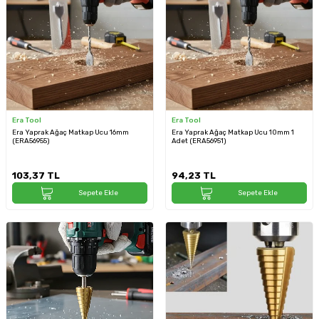
Era Tool
Era Tool
Era Yaprak Ağaç Matkap Ucu 16mm
Era Yaprak Ağaç Matkap Ucu 10mm 1
(ERA56955)
Adet (ERA56951)
103,37
TL
94,23
TL
Sepete Ekle
Sepete Ekle