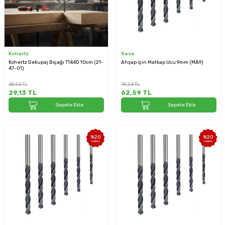
Kohertz
Sese
Kohertz Dekupaj Bıçağı T144D 10cm (21-
Ahşap için Matkap Ucu 9mm (MA9)
47-01)
48,54
TL
78,24
TL
29,13
TL
62,59
TL
Sepete Ekle
Sepete Ekle
%
20
%
20
İndirim
İndirim