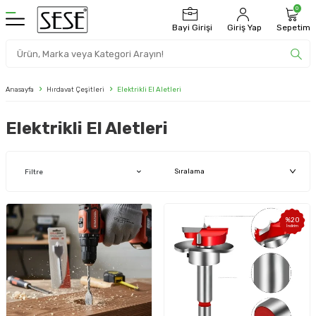
0
Bayi Girişi
Giriş Yap
Sepetim
Anasayfa
Hırdavat Çeşitleri
Elektrikli El Aletleri
Elektrikli El Aletleri
Filtre
%
20
İndirim