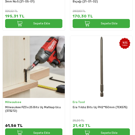
3mm No:5 (21-05-01)
Bıçağı (21-01-02)
325,52
TL
283,83
TL
195,31
TL
170,30
TL
Sepete Ekle
Sepete Ekle
%
15
İndirim
Milwaukee
Era Tool
Milwaukee PZ3 x 25 Bits Uç Matkap Ucu
Era Yıldız Bits Uç PH2*150mm (TEK575)
(373272)
25,20
TL
61,56
TL
21,42
TL
Sepete Ekle
Sepete Ekle