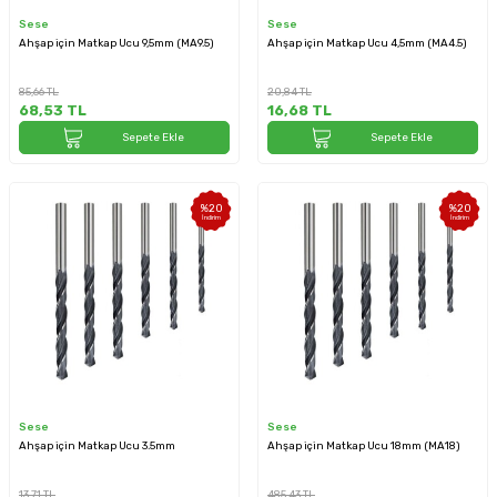
Sese
Sese
Ahşap için Matkap Ucu 9,5mm (MA9.5)
Ahşap için Matkap Ucu 4,5mm (MA4.5)
85,66
TL
20,84
TL
68,53
TL
16,68
TL
Sepete Ekle
Sepete Ekle
%
20
%
20
İndirim
İndirim
Sese
Sese
Ahşap için Matkap Ucu 3.5mm
Ahşap için Matkap Ucu 18mm (MA18)
13,71
TL
485,43
TL