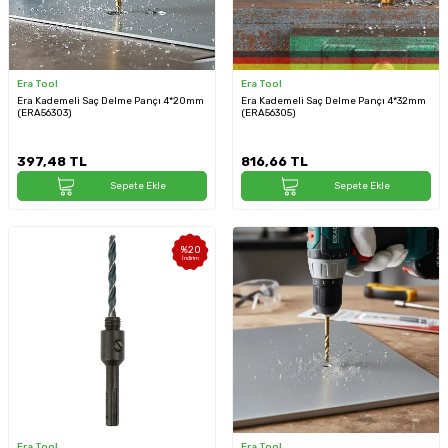
Era Tool
Era Tool
Era Kademeli Saç Delme Pançı 4*20mm
Era Kademeli Saç Delme Pançı 4*32mm
(ERA56303)
(ERA56305)
397,48
TL
816,66
TL
Sepete Ekle
Sepete Ekle
%
20
İndirim
Era Tool
Era Tool