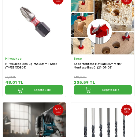
İndirim
İndirim
Milwaukee
Sese
Milwaukee Bits Uç Pz2 25mm 1 Adet
Sese Menteşe Matkabı 25mm No:1
(T4932430864)
Menteşe Bıçağı (21-01-05)
65,77
TL
342,66
TL
48,01
TL
205,59
TL
Sepete Ekle
Sepete Ekle
%
40
%
20
İndirim
İndirim