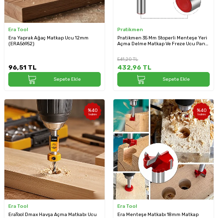
Era Tool
Pratikmen
Era Yaprak Ağaç Matkap Ucu 12mm
Pratikmen 35 Mm Stoperli Menteşe Yeri
(ERA56952)
Açma Delme Matkap Ve Freze Ucu Panç
(SL0543)
541,20
TL
96,51
TL
432,96
TL
Sepete Ekle
Sepete Ekle
%
40
%
40
İndirim
İndirim
Era Tool
Era Tool
EraTool Dmax Havşa Açma Matkabı Ucu
Era Menteşe Matkabı 18mm Matkap