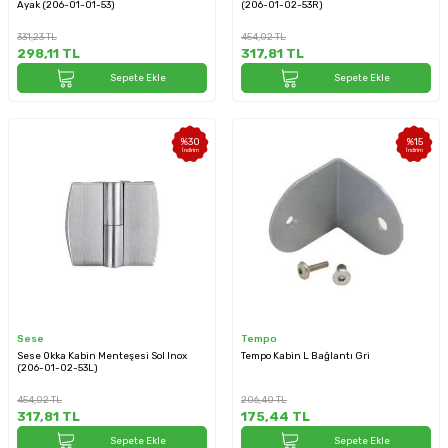
Ayak (206-01-01-53)
(206-01-02-53R)
331,23
TL
454,02
TL
298,11
TL
317,81
TL
Sepete Ekle
Sepete Ekle
%
30
%
15
İndirim
İndirim
Sese
Tempo
Sese Okka Kabin Menteşesi Sol Inox
Tempo Kabin L Bağlantı Gri
(206-01-02-53L)
454,02
TL
206,40
TL
317,81
TL
175,44
TL
Sepete Ekle
Sepete Ekle