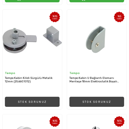
%
15
%
5
İndirim
İndirim
Tempo
Tempo
Tempo Kabin Kilidi Sürgülü Metalik
Tempo Kabin U Bağlantı Elemanı
12mm (25.660.1012)
Menteşe 18mm Elektrostatik Boyalı
(25.652)
STOK SORUNUZ
STOK SORUNUZ
%
15
%
15
İndirim
İndirim