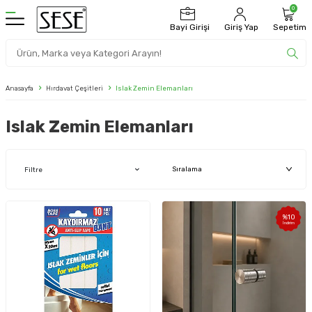
0
Bayi Girişi
Giriş Yap
Sepetim
Anasayfa
Hırdavat Çeşitleri
Islak Zemin Elemanları
Islak Zemin Elemanları
Filtre
%
10
İndirim