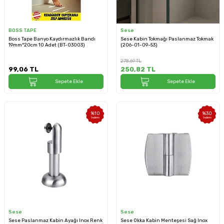
BOSS TAPE
Sese
Boss Tape Banyo Kaydırmazlık Bandı
Sese Kabin Tokmağı Paslanmaz Tokmak
19mm*20cm 10 Adet (BT-03003)
(206-01-09-53)
278,69
TL
99,06
TL
250,82
TL
Sepete Ekle
Sepete Ekle
%
10
%
30
İndirim
İndirim
Sese
Sese
Sese Paslanmaz Kabin Ayağı Inox Renk
Sese Okka Kabin Menteşesi Sağ Inox