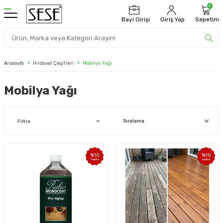
0
Bayi Girişi
Giriş Yap
Sepetim
Anasayfa
Hırdavat Çeşitleri
Mobilya Yağı
Mobilya Yağı
Filtre
%
10
%
10
İndirim
İndirim