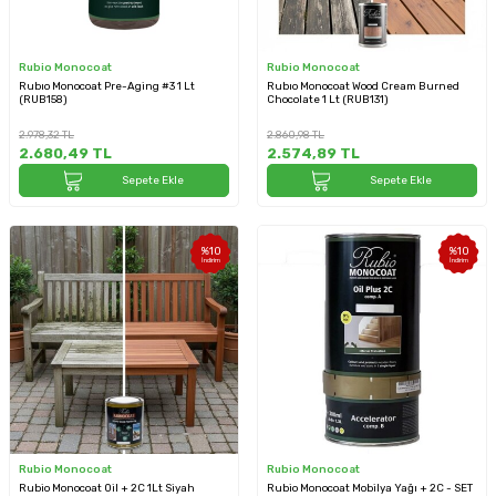
Rubio Monocoat
Rubio Monocoat
Rubıo Monocoat Pre-Aging #3 1 Lt
Rubıo Monocoat Wood Cream Burned
(RUB158)
Chocolate 1 Lt (RUB131)
2.978,32
TL
2.860,98
TL
2.680,49
TL
2.574,89
TL
Sepete Ekle
Sepete Ekle
%
10
%
10
İndirim
İndirim
Rubio Monocoat
Rubio Monocoat
Rubio Monocoat Oil + 2C 1Lt Siyah
Rubio Monocoat Mobilya Yağı + 2C - SET