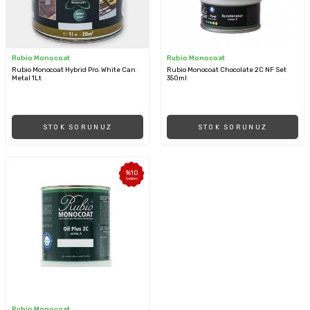
Rubio Monocoat
Rubio Monocoat
Rubio Monocoat Hybrid Pro. White Can
Rubio Monocoat Chocolate 2C NF Set
Metal 1Lt
350ml
STOK SORUNUZ
STOK SORUNUZ
%
10
İndirim
Rubio Monocoat