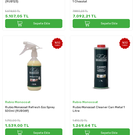
(RUB123)
1 Chocolat
5.674,50
TL
7.880,23
TL
5.107,05
TL
7.092,21
TL
Sepete Ekle
Sepete Ekle
%
10
%
10
İndirim
İndirim
Rubio Monocoat
Rubio Monocoat
Rubio Monocoat Refresh Eco Sprey
Rubio Monocoat Cleaner Can Metal 1
500ml (RUB069)
Litre
1.710,00
TL
1.410,72
TL
1.539,00
TL
1.269,64
TL
Sepete Ekle
Sepete Ekle