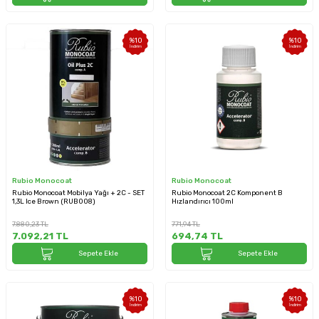
%
10
%
10
İndirim
İndirim
Rubio Monocoat
Rubio Monocoat
Rubio Monocoat Mobilya Yağı + 2C - SET
Rubio Monocoat 2C Komponent B
1,3L Ice Brown (RUB008)
Hızlandırıcı 100ml
7.880,23
TL
771,94
TL
7.092,21
TL
694,74
TL
Sepete Ekle
Sepete Ekle
%
10
%
10
İndirim
İndirim