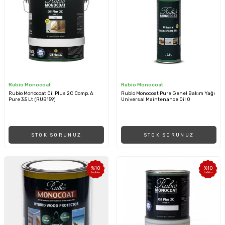
Rubio Monocoat
Rubio Monocoat
Rubio Monocoat Oil Plus 2C Comp. A
Rubio Monocoat Pure Genel Bakım Yağı
Pure 3.5 Lt (RUB159)
Universal Maintenance Oil 0
STOK SORUNUZ
STOK SORUNUZ
%
10
%
10
İndirim
İndirim