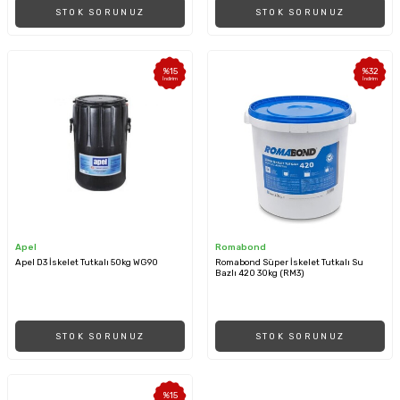
STOK SORUNUZ
STOK SORUNUZ
%
15
%
32
İndirim
İndirim
Apel
Romabond
Apel D3 İskelet Tutkalı 50kg WG90
Romabond Süper İskelet Tutkalı Su
Bazlı 420 30kg (RM3)
STOK SORUNUZ
STOK SORUNUZ
%
15