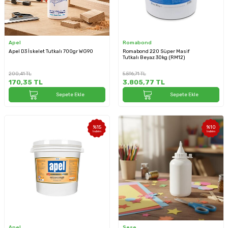
Apel
Romabond
Apel D3 İskelet Tutkalı 700gr WG90
Romabond 220 Süper Masif
Tutkalı Beyaz 30kg (RM12)
200,41
TL
5.596,71
TL
170,35
TL
3.805,77
TL
Sepete Ekle
Sepete Ekle
%
15
%
10
İndirim
İndirim
Apel
Sese