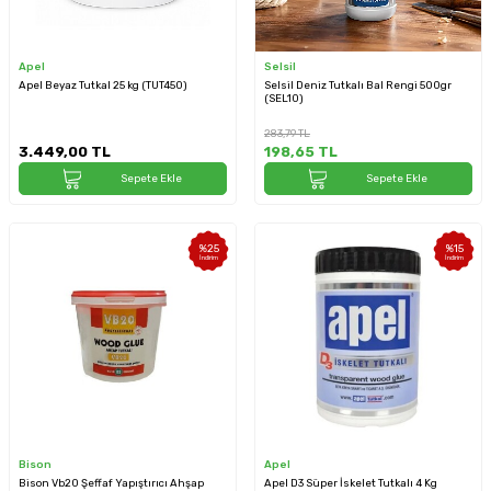
Apel
Selsil
Apel Beyaz Tutkal 25 kg (TUT450)
Selsil Deniz Tutkalı Bal Rengi 500gr
(SEL10)
283,79
TL
3.449,00
TL
198,65
TL
Sepete Ekle
Sepete Ekle
%
25
%
15
İndirim
İndirim
Bison
Apel
Bison Vb20 Şeffaf Yapıştırıcı Ahşap
Apel D3 Süper İskelet Tutkalı 4 Kg