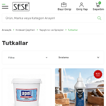
0
Bayi Girişi
Giriş Yap
Sepetim
Anasayfa
Hırdavat Çeşitleri
Yapıştırıcı ve Spreyler
Tutkallar
Tutkallar
Filtre
%
30
İndirim