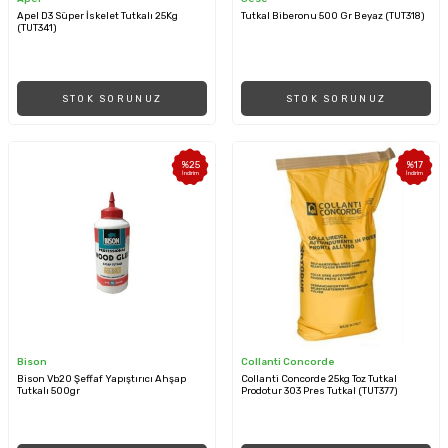
Apel D3 Süper İskelet Tutkalı 25Kg
Tutkal Biberonu 500 Gr Beyaz (TUT318)
(TUT341)
STOK SORUNUZ
STOK SORUNUZ
%
25
%
17
İndirim
İndirim
Bison
Collanti Concorde
Bison Vb20 Şeffaf Yapıştırıcı Ahşap
Collanti Concorde 25kg Toz Tutkal
Tutkalı 500gr
Prodotur 303 Pres Tutkal (TUT377)