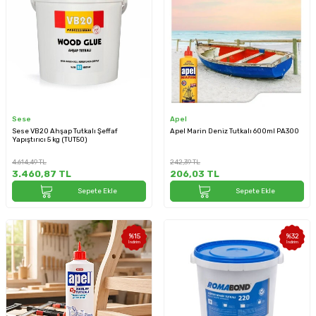
Sese
Apel
Sese VB20 Ahşap Tutkalı Şeffaf
Apel Marin Deniz Tutkalı 600ml PA300
Yapıştırıcı 5 kg (TUT50)
4.614,49
TL
242,39
TL
3.460,87
TL
206,03
TL
Sepete Ekle
Sepete Ekle
%
15
%
32
İndirim
İndirim