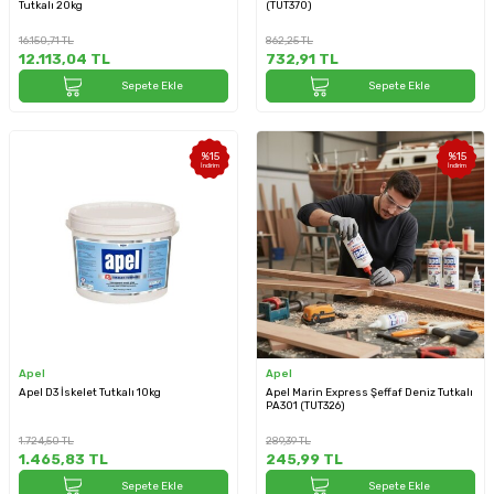
Tutkalı 20kg
(TUT370)
16.150,71
TL
862,25
TL
12.113,04
TL
732,91
TL
Sepete Ekle
Sepete Ekle
%
15
%
15
İndirim
İndirim
Apel
Apel
Apel D3 İskelet Tutkalı 10kg
Apel Marin Express Şeffaf Deniz Tutkalı
PA301 (TUT326)
1.724,50
TL
289,39
TL
1.465,83
TL
245,99
TL
Sepete Ekle
Sepete Ekle