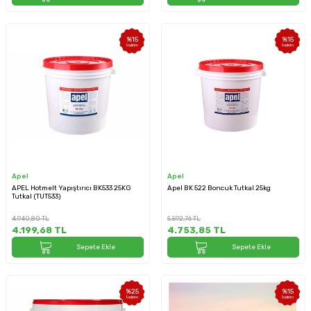
%
15
%
15
İndirim
İndirim
Apel
Apel
APEL Hotmelt Yapıştırıcı BK533 25KG
Apel BK 522 Boncuk Tutkal 25kg
Tutkal (TUT533)
4.940,80
TL
5.592,76
TL
4.199,68
TL
4.753,85
TL
Sepete Ekle
Sepete Ekle
%
25
%
15
İndirim
İndirim