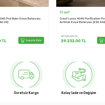
Crauf
060 Pvd Bakır Eviye Bataryası
Crauf Lusso 4040 Purification Pvd
60.24)
Arıtmalı Eviye Bataryası (230.44
41.760,00
TL
0
TL
Sepete Ekle
29.232,00
TL
Ücretsiz Kargo
Kolay İade ve Değişim