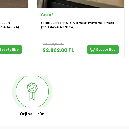
Crauf
 Altın
Crauf Attivo 4070 Pvd Bakır Eviye Bataryası
23.4040.24)
(230.4424.4070.24)
32.660,00
TL
Sepete Ekle
22.862,00
TL
Sepete Ekle
Orjinal Ürün