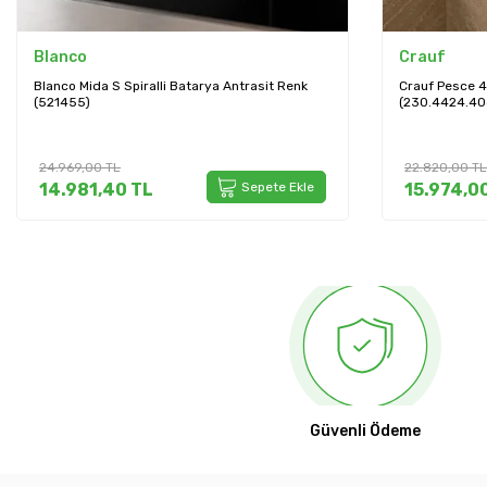
Blanco
Crauf
Blanco Mida S Spiralli Batarya Antrasit Renk
Crauf Pesce 4
(521455)
(230.4424.40
24.969,00
TL
22.820,00
TL
14.981,40
TL
Sepete Ekle
15.974,0
Güvenli Ödeme