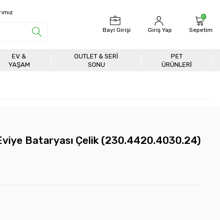
rımız
0
Bayi Girişi
Giriş Yap
Sepetim
EV &
OUTLET & SERI
PET
YAŞAM
SONU
ÜRÜNLERİ
viye Bataryası Çelik (230.4420.4030.24)