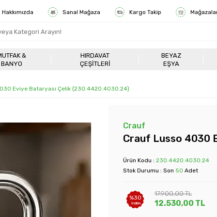
Hakkımızda
Sanal Mağaza
Kargo Takip
Mağazala
MUTFAK &
HIRDAVAT
BEYAZ
BANYO
ÇEŞITLERI
EŞYA
030 Eviye Bataryası Çelik (230.4420.4030.24)
Crauf
Crauf Lusso 4030 E
Ürün Kodu :
230.4420.4030.24
Stok Durumu : Son
50
Adet
17.900,00
TL
%
30
12.530,00
TL
İndirim