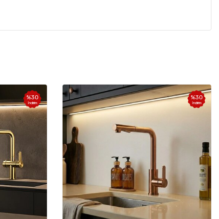
%
30
%
30
İndirim
İndirim