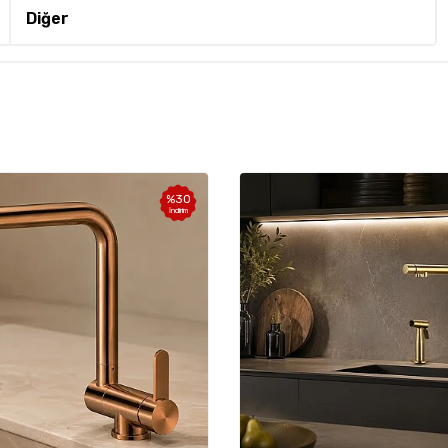
Diğer
%
30
İndirim