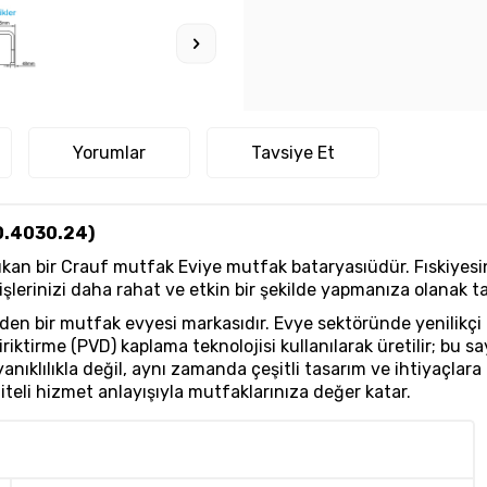
Yorumlar
Tavsiye Et
0.4030.24)
 çıkan bir Crauf mutfak Eviye mutfak bataryasıüdür. Fıskiyes
şlerinizi daha rahat ve etkin bir şekilde yapmanıza olanak tan
en bir mutfak evyesi markasıdır. Evye sektöründe yenilikçi 
r biriktirme (PVD) kaplama teknolojisi kullanılarak üretilir; b
ıklılıkla değil, aynı zamanda çeşitli tasarım ve ihtiyaçlara
teli hizmet anlayışıyla mutfaklarınıza değer katar.