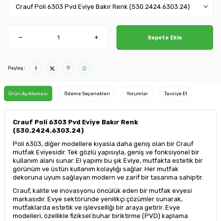
Sepete Ekle
Paylaş :
Ürün Açıklaması
Ödeme Seçenekleri
Yorumlar
Tavsiye Et
Crauf Poli 6303 Pvd Eviye Bakır Renk
(530.2424.6303.24)
Poli 6303, diğer modellere kıyasla daha geniş olan bir Crauf
mutfak Eviyesidir. Tek gözlü yapısıyla, geniş ve fonksiyonel bir
kullanım alanı sunar. El yapımı bu şık Eviye, mutfakta estetik bir
görünüm ve üstün kullanım kolaylığı sağlar. Her mutfak
dekoruna uyum sağlayan modern ve zarif bir tasarıma sahiptir.
Crauf, kalite ve inovasyonu öncülük eden bir mutfak evyesi
markasıdır. Evye sektöründe yenilikçi çözümler sunarak,
mutfaklarda estetik ve işlevselliği bir araya getirir. Evye
modelleri, özellikle fiziksel buhar biriktirme (PVD) kaplama