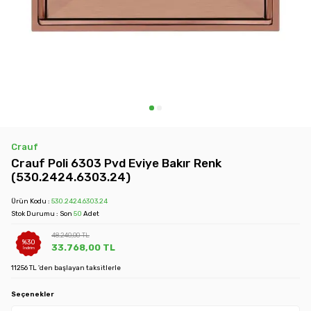
Crauf
Crauf Poli 6303 Pvd Eviye Bakır Renk
(530.2424.6303.24)
Ürün Kodu :
530.2424.6303.24
Stok Durumu : Son
50
Adet
48.240,00
TL
%
30
33.768,00
TL
İndirim
11256 TL 'den başlayan taksitlerle
Seçenekler