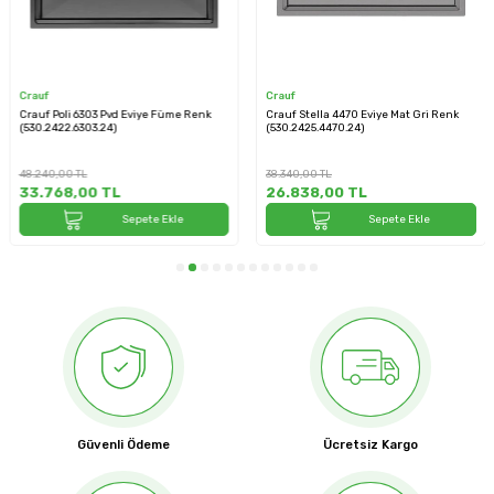
Crauf
Crauf
Crauf Poli 6303 Pvd Eviye Füme Renk
Crauf Stella 4470 Eviye Mat Gri Renk
(530.2422.6303.24)
(530.2425.4470.24)
48.240,00
TL
38.340,00
TL
33.768,00
TL
26.838,00
TL
Sepete Ekle
Sepete Ekle
Güvenli Ödeme
Ücretsiz Kargo