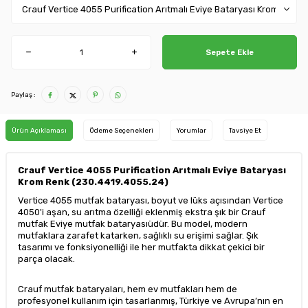
Sepete Ekle
Paylaş :
Ürün Açıklaması
Ödeme Seçenekleri
Yorumlar
Tavsiye Et
Crauf Vertice 4055 Purification Arıtmalı Eviye Bataryası
Krom Renk (230.4419.4055.24)
Vertice 4055 mutfak bataryası, boyut ve lüks açısından Vertice
4050'i aşan, su arıtma özelliği eklenmiş ekstra şık bir Crauf
mutfak Eviye mutfak bataryasıüdür. Bu model, modern
mutfaklara zarafet katarken, sağlıklı su erişimi sağlar. Şık
tasarımı ve fonksiyonelliği ile her mutfakta dikkat çekici bir
parça olacak.
Crauf mutfak bataryaları, hem ev mutfakları hem de
profesyonel kullanım için tasarlanmış, Türkiye ve Avrupa’nın en