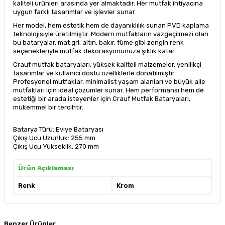
kaliteli ürünleri arasında yer almaktadır. Her mutfak ihtiyacına
uygun farklı tasarımlar ve işlevler sunar
Her model, hem estetik hem de dayanıklılık sunan PVD kaplama
teknolojisiyle üretilmiştir. Modern mutfakların vazgeçilmezi olan
bu bataryalar, mat gri, altın, bakır, füme gibi zengin renk
seçenekleriyle mutfak dekorasyonunuza şıklık katar.
Crauf mutfak bataryaları, yüksek kaliteli malzemeler, yenilikçi
tasarımlar ve kullanıcı dostu özelliklerle donatılmıştır.
Profesyonel mutfaklar, minimalist yaşam alanları ve büyük aile
mutfakları için ideal çözümler sunar. Hem performansı hem de
estetiği bir arada isteyenler için Crauf Mutfak Bataryaları,
mükemmel bir tercihtir.
Batarya Türü: Eviye Bataryası
Çıkış Ucu Uzunluk: 255 mm
Çıkış Ucu Yükseklik: 270 mm
Ürün Açıklaması
Renk
Krom
Benzer Ürünler