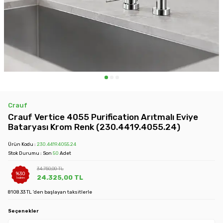
Crauf
Crauf Vertice 4055 Purification Arıtmalı Eviye
Bataryası Krom Renk (230.4419.4055.24)
Ürün Kodu :
230.4419.4055.24
Stok Durumu : Son
50
Adet
34.750,00
TL
%
30
24.325,00
TL
İndirim
8108.33 TL 'den başlayan taksitlerle
Seçenekler