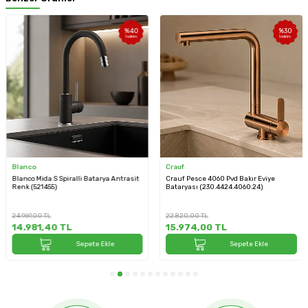
%
40
%
30
İndirim
İndirim
Blanco
Crauf
Blanco Mida S Spiralli Batarya Antrasit
Crauf Pesce 4060 Pvd Bakır Eviye
Renk (521455)
Bataryası (230.4424.4060.24)
24.969,00
TL
22.820,00
TL
14.981,40
TL
15.974,00
TL
Sepete Ekle
Sepete Ekle