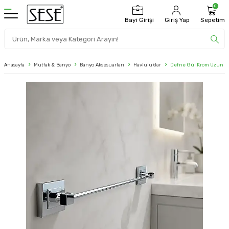
0
Bayi Girişi
Giriş Yap
Sepetim
Anasayfa
Mutfak & Banyo
Banyo Aksesuarları
Havluluklar
Defne Gül Krom Uzun Ha