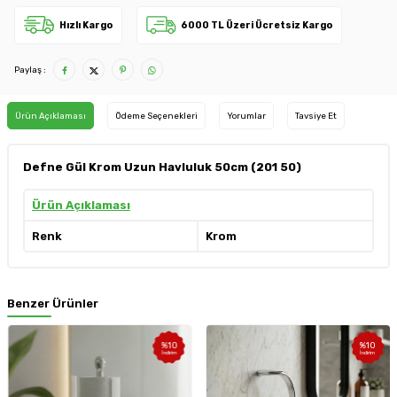
Hızlı Kargo
6000 TL Üzeri Ücretsiz Kargo
Paylaş :
Ürün Açıklaması
Ödeme Seçenekleri
Yorumlar
Tavsiye Et
Defne Gül Krom Uzun Havluluk 50cm (201 50)
Ürün Açıklaması
Renk
Krom
Benzer Ürünler
%
10
%
10
İndirim
İndirim