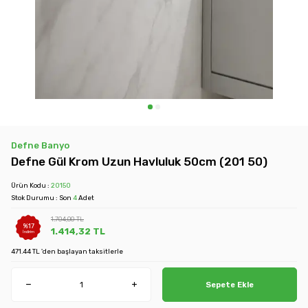
Defne Banyo
Defne Gül Krom Uzun Havluluk 50cm (201 50)
Ürün Kodu :
20150
Stok Durumu : Son
4
Adet
1.704,00
TL
%
17
1.414,32
TL
İndirim
471.44 TL 'den başlayan taksitlerle
Sepete Ekle