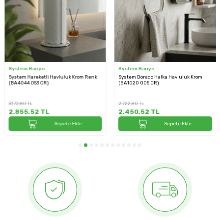
System Banyo
System Banyo
System Hareketli Havluluk Krom Renk
System Dorado Halka Havluluk Krom
(BA4044 053 CR)
(BA1020 005 CR)
3.172,80
TL
2.722,80
TL
2.855,52
TL
2.450,52
TL
Sepete Ekle
Sepete Ekle