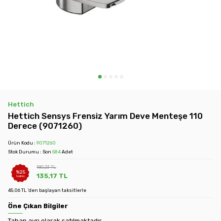
Hettich
Hettich Sensys Frensiz Yarım Deve Menteşe 110
Derece (9071260)
Ürün Kodu :
9071260
Stok Durumu : Son
584
Adet
180,23
TL
%
25
135,17
TL
İndirim
45.06 TL 'den başlayan taksitlerle
Öne Çıkan Bilgiler
Taban ayrı olarak satılmaktadır.