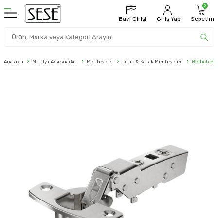
0
Bayi Girişi
Giriş Yap
Sepetim
Anasayfa
Mobilya Aksesuarları
Menteşeler
Dolap & Kapak Menteşeleri
Hettich Se