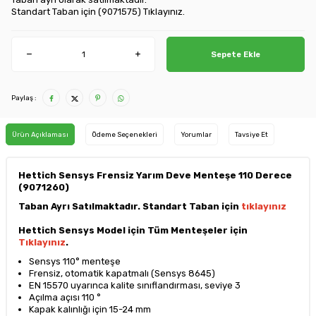
Standart Taban için
(9071575) Tıklayınız.
Sepete Ekle
Paylaş :
Ürün Açıklaması
Ödeme Seçenekleri
Yorumlar
Tavsiye Et
Hettich Sensys Frensiz Yarım Deve Menteşe 110 Derece
(9071260)
Taban Ayrı Satılmaktadır. Standart Taban için
tıklayınız
Hettich Sensys Model için Tüm Menteşeler
için
Tıklayınız
.
Sensys 110° menteşe
Frensiz, otomatik kapatmalı (Sensys 8645)
EN 15570 uyarınca kalite sınıflandırması, seviye 3
Açılma açısı 110 °
Kapak kalınlığı için 15-24 mm