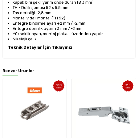
Kapak bini şekli yarım önde duran (B 3 mm)
TH - Delik şeması 52 x 5,5 mm
Tas derinliği 12,8 mm
Montaj vidalı montaj (TH 52)
Entegre bindirme ayarı +2 mm / -2 mm
Entegre derinlik ayarı +3 mm / -2 mm
Yükseklik ayarı, montaj plakası üzerinden yapılır
Nikelajlı çelik
Teknik Detaylar İçin Tıklayınız
Benzer Ürünler
%
10
%
10
İndirim
İndirim