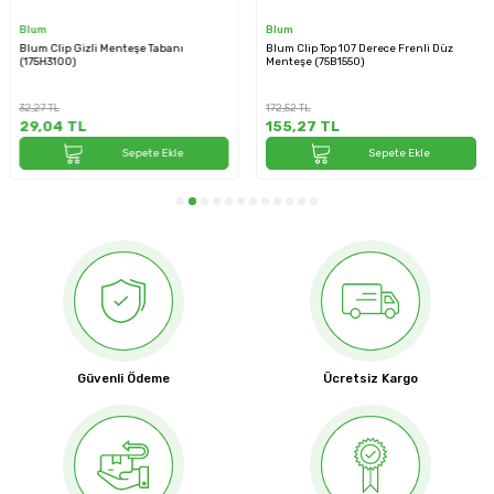
Blum
Blum
Blum Clip Gizli Menteşe Tabanı
Blum Clip Top 107 Derece Frenli Düz
(175H3100)
Menteşe (75B1550)
32,27
TL
172,52
TL
29,04
TL
155,27
TL
Sepete Ekle
Sepete Ekle
Güvenli Ödeme
Ücretsiz Kargo