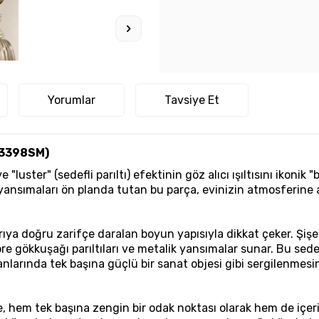
Yorumlar
Tavsiye Et
13398SM)
luster" (sedefli parıltı) efektinin göz alıcı ışıltısını ikonik 
nsımaları ön planda tutan bu parça, evinizin atmosferine anı
arıya doğru zarifçe daralan boyun yapısıyla dikkat çeker. Ş
e gökkuşağı parıltıları ve metalik yansımalar sunar. Bu sedef
nlarında tek başına güçlü bir sanat objesi gibi sergilenmesin
şe, hem tek başına zengin bir odak noktası olarak hem de içe