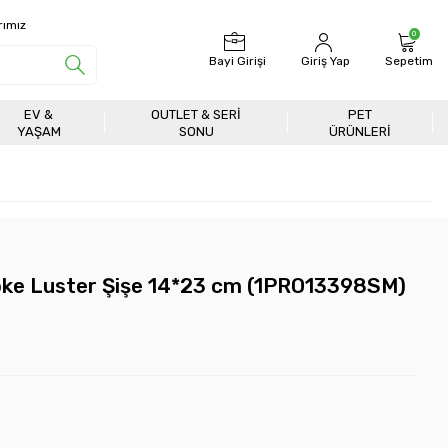
rımız
0
Bayi Girişi
Giriş Yap
Sepetim
EV &
OUTLET & SERI
PET
YAŞAM
SONU
ÜRÜNLERİ
ke Luster Şişe 14*23 cm (1PRO13398SM)