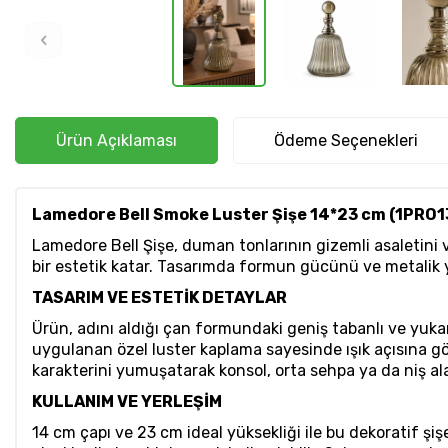
Ürün Açıklaması
Ödeme Seçenekleri
Lamedore Bell Smoke Luster Şişe 14*23 cm (1PRO
Lamedore Bell Şişe, duman tonlarının gizemli asaletini ve "
bir estetik katar. Tasarımda formun gücünü ve metalik ya
TASARIM VE ESTETİK DETAYLAR
Ürün, adını aldığı çan formundaki geniş tabanlı ve yuk
uygulanan özel luster kaplama sayesinde ışık açısına gör
karakterini yumuşatarak konsol, orta sehpa ya da niş ala
KULLANIM VE YERLEŞİM
14 cm çapı ve 23 cm ideal yüksekliği ile bu dekoratif şi