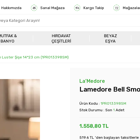
Hakkımızda
Sanal Mağaza
Kargo Takip
Mağazala
MUTFAK &
HIRDAVAT
BEYAZ
BANYO
ÇEŞITLERI
EŞYA
 Luster Şişe 14*23 cm (1PRO13398SM)
La'Medore
Lamedore Bell Smo
Ürün Kodu :
1PRO13398SM
Stok Durumu : Son
1
Adet
1.558,80
TL
519.6 TL 'den başlayan taksitlerle