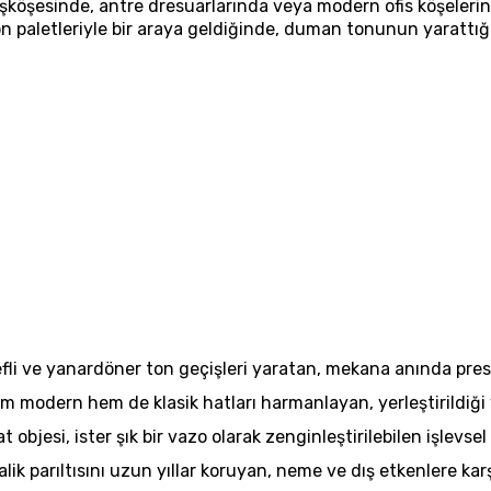
 başköşesinde, antre dresuarlarında veya modern ofis köşeler
n paletleriyle bir araya geldiğinde, duman tonunun yarattığı
fli ve yanardöner ton geçişleri yaratan, mekana anında pres
m modern hem de klasik hatları harmanlayan, yerleştirildiği
 objesi, ister şık bir vazo olarak zenginleştirilebilen işlevsel
 parıltısını uzun yıllar koruyan, neme ve dış etkenlere karşı