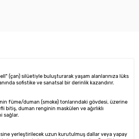
"bell" (çan) silüetiyle buluşturarak yaşam alanlarınıza lüks
nda sofistike ve sanatsal bir derinlik kazandırır.
işenin füme/duman (smoke) tonlarındaki gövdesi, üzerine
li bitiş, duman renginin maskülen ve ağırlıklı
i sağlar.
risine yerleştirilecek uzun kurutulmuş dallar veya yapay