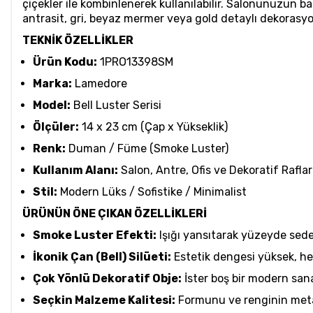
çiçekler ile kombinlenerek kullanılabilir. Salonunuzun
antrasit, gri, beyaz mermer veya gold detaylı dekorasyo
TEKNİK ÖZELLİKLER
Ürün Kodu:
1PRO13398SM
Marka:
Lamedore
Model:
Bell Luster Serisi
Ölçüler:
14 x 23 cm (Çap x Yükseklik)
Renk:
Duman / Füme (Smoke Luster)
Kullanım Alanı:
Salon, Antre, Ofis ve Dekoratif Raflar
Stil:
Modern Lüks / Sofistike / Minimalist
ÜRÜNÜN ÖNE ÇIKAN ÖZELLİKLERİ
Smoke Luster Efekti:
Işığı yansıtarak yüzeyde sede
İkonik Çan (Bell) Silüeti:
Estetik dengesi yüksek, he
Çok Yönlü Dekoratif Obje:
İster boş bir modern sanat
Seçkin Malzeme Kalitesi:
Formunu ve renginin metalik