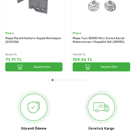
Mepa
Mepa
 Katlanır Kapak Menteşesi
Mepa Yusi SKM30 Mini Sürme Kanat
Mepa Katlanı
Mekanizması 1 Kapaklık Set (SKM30)
Hariçtir (05
192,00
TL
624,00
TL
159,36
TL
517,92
T
Sepete Ekle
Sepete Ekle
Güvenli Ödeme
Ücretsiz Kargo