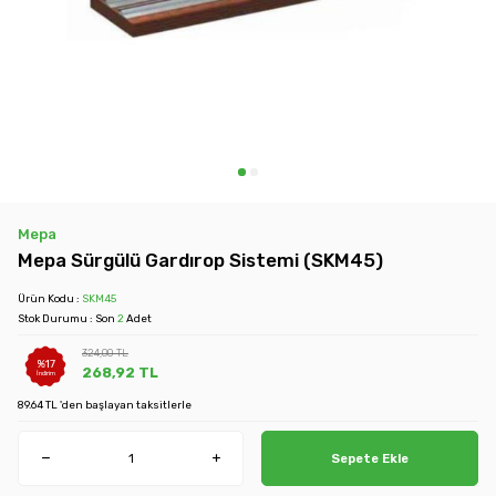
Mepa
Mepa Sürgülü Gardırop Sistemi (SKM45)
Ürün Kodu :
SKM45
Stok Durumu : Son
2
Adet
324,00
TL
%
17
268,92
TL
İndirim
89.64 TL 'den başlayan taksitlerle
Sepete Ekle