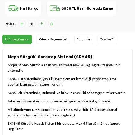
Hızlı Kargo
6000 TL Üzeri Ücretsiz Kargo
Paylaş :
Ürün Açıklaması
Ödeme Seçenekleri
Yorumlar
Tavsiye Et
Mepa Sürgülü Gardırop Sistemi (SKM45)
Mepa SKM45 Sürme Kapak mekanizması max. 45 kg. ağırlık taşımalı bir
sistemdir.
Kapak üst sisteminde; yaylı kılavuz elemanı istenildiği yerde stoplama
yapılan bağımsız bir stoper vardır.
Kapak alt sisteminde; Rulmanlı ve kılavuz esaslı iki adet taşıyıcı teker vardır.
Tekerler polyemit esaslı olup sessiz ve aşınmaya karşı dayanıklıdır.
Alt alüminyum ray seçenekleri vidalı ve kavalyelidir. (Alt bazaya kanal
açılma suretiyle sıkı bir sabitleme sağlanır.)
SKM 45 Sürgülü Kapak Sistemi bir dolapta Max.45 kg ağırlığında kapak
uygulanır.