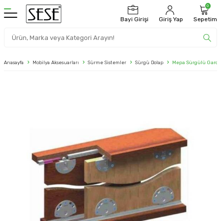
0
Bayi Girişi
Giriş Yap
Sepetim
Anasayfa
Mobilya Aksesuarları
Sürme Sistemler
Sürgü Dolap
Mepa Sürgülü Gardır