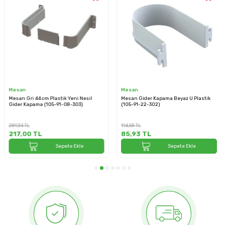
Mesan
Mesan
Mesan Gri 44 cm Plastik Yeni Nesil
Mesan Gider Kapama Beyaz U Plastik
Gider Kapama (105-91-08-303)
(105-91-22-302)
289,34
TL
114,58
TL
217,00
TL
85,93
TL
Sepete Ekle
Sepete Ekle