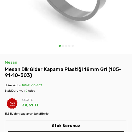
Mesan
Mesan Dik Gider Kapama Plastiği 18mm Gri (105-
91-10-303)
Ürün Kodu :
105-91-10-303
Stok Durumu :
0
Adet
46,02
TL
%
25
34,51
TL
İndirim
11.5 TL 'den başlayan taksitlerle
Stok Sorunuz