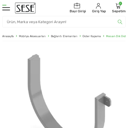
0
Bayi Girişi
Giriş Yap
Sepetim
Anasayfa
Mobilya Aksesuarları
Bağlantı Elemanları
Gider Kapama
Mesan Dik Gider