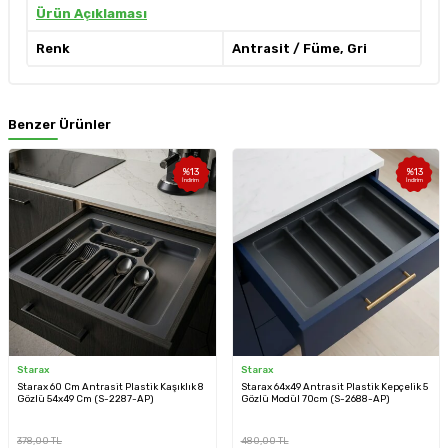
Ürün Açıklaması
Renk
Antrasit / Füme, Gri
Benzer Ürünler
%
13
%
13
İndirim
İndirim
Starax
Starax
Starax 60 Cm Antrasit Plastik Kaşıklık 8
Starax 64x49 Antrasit Plastik Kepçelik 5
Gözlü 54x49 Cm (S-2287-AP)
Gözlü Modül 70cm (S-2688-AP)
378,00
TL
480,00
TL