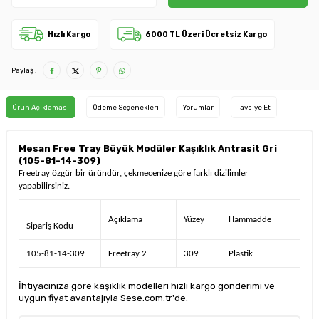
Hızlı Kargo
6000 TL Üzeri Ücretsiz Kargo
Paylaş :
Ürün Açıklaması
Ödeme Seçenekleri
Yorumlar
Tavsiye Et
Mesan Free Tray Büyük Modüler Kaşıklık Antrasit Gri
(105-81-14-309)
Freetray özgür bir üründür, çekmecenize göre farklı dizilimler
yapabilirsiniz.
Açıklama
Yüzey
Hammadde
Kg
Sipariş Kodu
105-81-14-309
Freetray 2
309
Plastik
3,3
İhtiyacınıza göre kaşıklık modelleri hızlı kargo gönderimi ve
uygun fiyat avantajıyla Sese.com.tr'de.