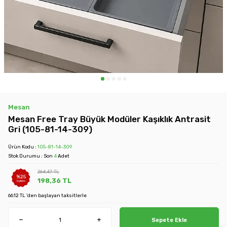
Mesan
Mesan Free Tray Büyük Modüler Kaşıklık Antrasit
Gri (105-81-14-309)
Ürün Kodu :
105-81-14-309
Stok Durumu : Son
4
Adet
264,47
TL
%
25
198,36
TL
İndirim
66.12 TL 'den başlayan taksitlerle
Sepete Ekle