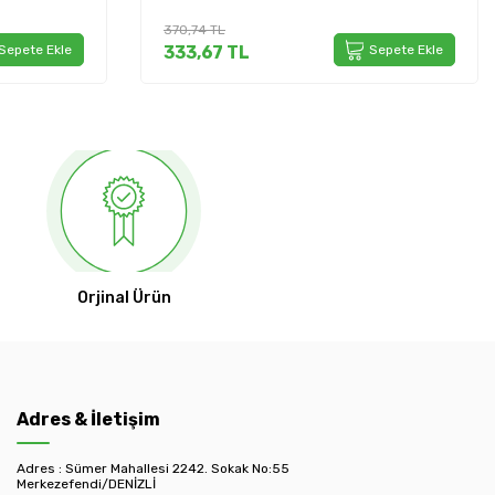
370,74
TL
Sepete Ekle
333,67
TL
Sepete Ekle
Orjinal Ürün
Adres & İletişim
Adres : Sümer Mahallesi 2242. Sokak No:55
Merkezefendi/DENİZLİ