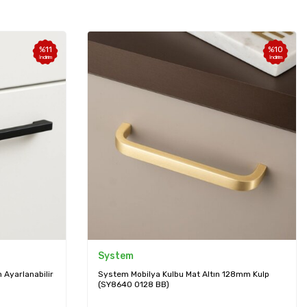
%
11
%
10
İndirim
İndirim
System
Ayarlanabilir
System Mobilya Kulbu Mat Altın 128mm Kulp
(SY8640 0128 BB)