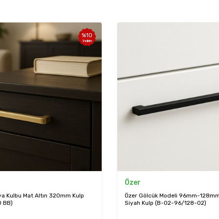
%
10
İndirim
Özer
a Kulbu Mat Altın 320mm Kulp
Özer Gölcük Modeli 96mm-128mm 
 BB)
Siyah Kulp (B-02-96/128-02)