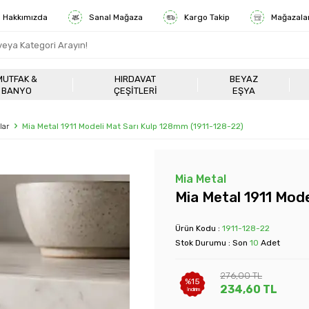
Hakkımızda
Sanal Mağaza
Kargo Takip
Mağazala
MUTFAK &
HIRDAVAT
BEYAZ
BANYO
ÇEŞITLERI
EŞYA
lar
Mia Metal 1911 Modeli Mat Sarı Kulp 128mm (1911-128-22)
Mia Metal
Mia Metal 1911 Mod
Ürün Kodu :
1911-128-22
Stok Durumu : Son
10
Adet
276,00
TL
%
15
234,60
TL
İndirim