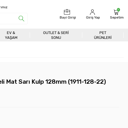
rımız
0
Bayi Girişi
Giriş Yap
Sepetim
EV &
OUTLET & SERI
PET
YAŞAM
SONU
ÜRÜNLERİ
eli Mat Sarı Kulp 128mm (1911-128-22)