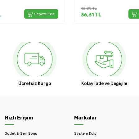
40,80
TL
L
Sepete Ekle
36,31
TL
Ücretsiz Kargo
Kolay İade ve Değişim
Hızlı Erişim
Markalar
Outlet & Seri Sonu
System Kulp