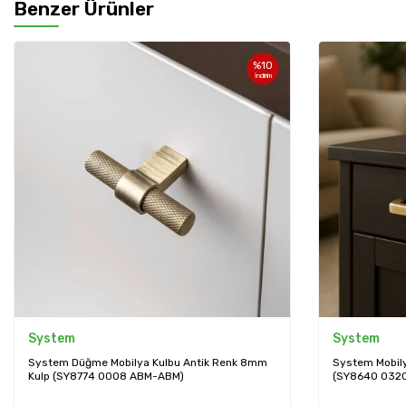
Benzer Ürünler
%
10
İndirim
System
System
System Düğme Mobilya Kulbu Antik Renk 8mm
System Mobily
Kulp (SY8774 0008 ABM-ABM)
(SY8640 0320