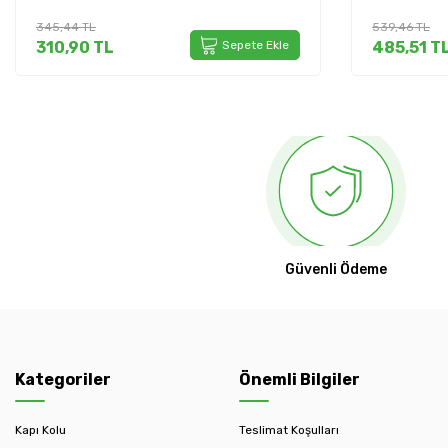
345,44
TL
539,46
TL
310,90
TL
Sepete Ekle
485,51
T
Güvenli Ödeme
Kategoriler
Önemli Bilgiler
Kapı Kolu
Teslimat Koşulları