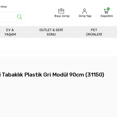
rımız
0
Bayi Girişi
Giriş Yap
Sepetim
EV &
OUTLET & SERI
PET
YAŞAM
SONU
ÜRÜNLERİ
 Tabaklık Plastik Gri Modül 90cm (31150)