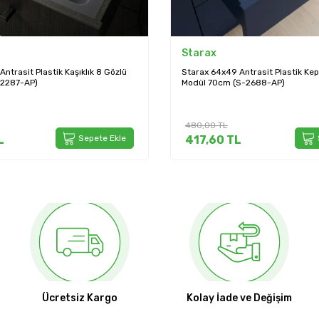
Starax
ntrasit Plastik Kepçelik 5 Gözlü
Starax 84x49 Antrasit Plastik Kep
S-2688-AP)
Modül 90cm (S-2690-AP)
631,20
TL
L
Sepete Ekle
549,14
TL
Ücretsiz Kargo
Kolay İade ve Değişim