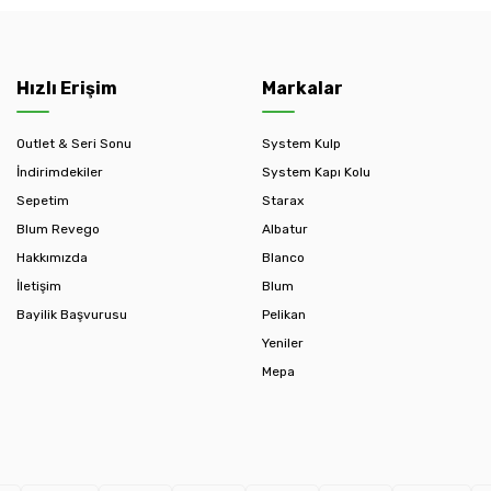
Hızlı Erişim
Markalar
Outlet & Seri Sonu
System Kulp
İndirimdekiler
System Kapı Kolu
Sepetim
Starax
Blum Revego
Albatur
Hakkımızda
Blanco
İletişim
Blum
Bayilik Başvurusu
Pelikan
Yeniler
Mepa