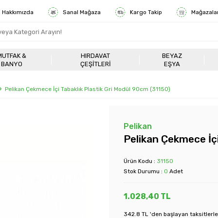
Hakkımızda
Sanal Mağaza
Kargo Takip
Mağazala
MUTFAK &
HIRDAVAT
BEYAZ
BANYO
ÇEŞITLERI
EŞYA
Pelikan Çekmece İçi Tabaklık Plastik Gri Modül 90cm (31150)
Pelikan
Pelikan Çekmece İçi
Ürün Kodu :
31150
Stok Durumu :
0
Adet
1.028,40
TL
342.8 TL 'den başlayan taksitlerle