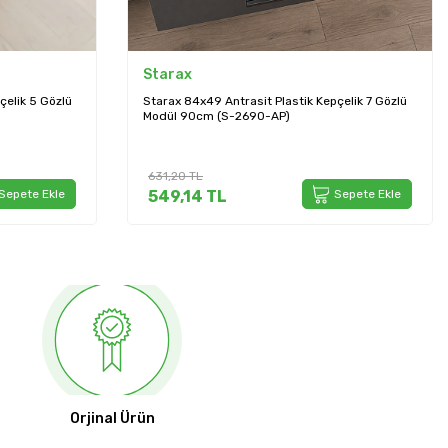
Starax
çelik 7 Gözlü
Starax 54x49 Antrasit Plastik Kepçelik 4 Gözlü
(S-2687-AP)
408,00
TL
Sepete Ekle
354,96
TL
Sepete Ekle
Orjinal Ürün