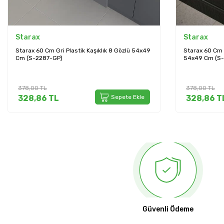
Starax
Starax
Starax 60 Cm Antrasit Plastik Kaşıklık 8 Gözlü
Starax 64x49 A
54x49 Cm (S-2287-AP)
Modül 70cm (
378,00
TL
480,00
TL
328,86
TL
Sepete Ekle
417,60
T
Güvenli Ödeme