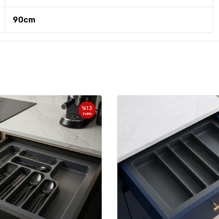
90cm
%
13
İndirim