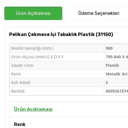
Ürün Açıklaması
Ödeme Seçenekleri
Pelikan Çekmece İçi Tabaklık Plastik (31150)
Modül Genişliği (mm.)
900
Ürün ölçüsü (mm) G X D X Y
795-840 X 4
Gövde Cinsi
Plastik
Renk
Metalik Gri
Koli Adedi
5
Barkod
869926157
Ürün Açıklaması
Renk