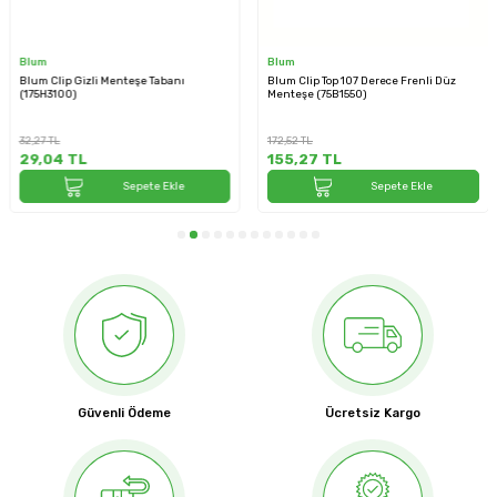
Blum
Blum
Blum Clip Gizli Menteşe Tabanı
Blum Clip Top 107 Derece Frenli Düz
(175H3100)
Menteşe (75B1550)
32,27
TL
172,52
TL
29,04
TL
155,27
TL
Sepete Ekle
Sepete Ekle
Güvenli Ödeme
Ücretsiz Kargo