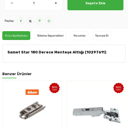
Sepete Ekle
Paylaş :
Ürün Açıklaması
Ödeme Seçenekleri
Yorumlar
Tavsiye Et
Samet Star 180 Derece Menteşe Altlığı (10297611)
Benzer Ürünler
%
10
%
10
İndirim
İndirim