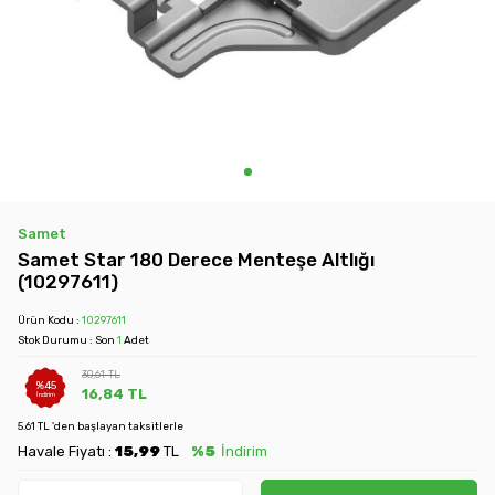
Samet
Samet Star 180 Derece Menteşe Altlığı
(10297611)
Ürün Kodu :
10297611
Stok Durumu : Son
1
Adet
30,61
TL
%
45
16,84
TL
İndirim
5.61 TL 'den başlayan taksitlerle
Havale Fiyatı :
15,99
TL
%5
İndirim