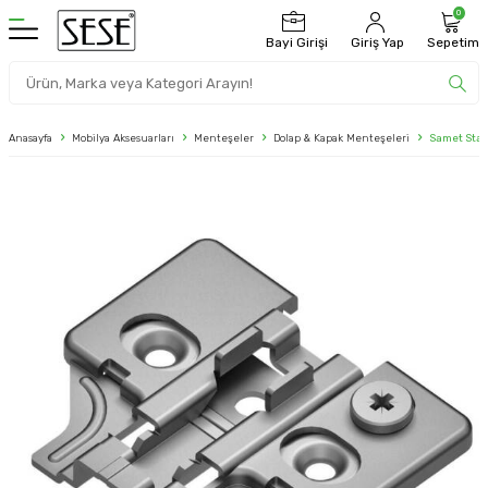
0
Bayi Girişi
Giriş Yap
Sepetim
Anasayfa
Mobilya Aksesuarları
Menteşeler
Dolap & Kapak Menteşeleri
Samet Star 