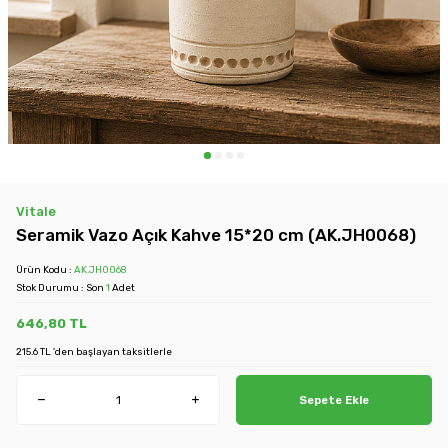
Vitale
Seramik Vazo Açık Kahve 15*20 cm (AK.JH0068)
Ürün Kodu :
AK.JH0068
Stok Durumu : Son
1
Adet
646,80
TL
215.6 TL 'den başlayan taksitlerle
Sepete Ekle