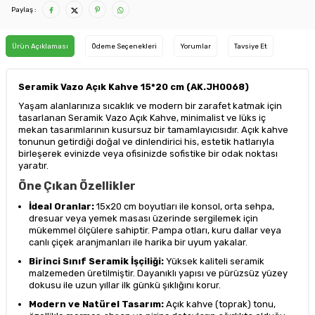
Paylaş :
Ürün Açıklaması
Ödeme Seçenekleri
Yorumlar
Tavsiye Et
Seramik Vazo Açık Kahve 15*20 cm (AK.JH0068)
Yaşam alanlarınıza sıcaklık ve modern bir zarafet katmak için
tasarlanan Seramik Vazo Açık Kahve, minimalist ve lüks iç
mekan tasarımlarının kusursuz bir tamamlayıcısıdır. Açık kahve
tonunun getirdiği doğal ve dinlendirici his, estetik hatlarıyla
birleşerek evinizde veya ofisinizde sofistike bir odak noktası
yaratır.
Öne Çıkan Özellikler
İdeal Oranlar:
15x20 cm boyutları ile konsol, orta sehpa,
dresuar veya yemek masası üzerinde sergilemek için
mükemmel ölçülere sahiptir. Pampa otları, kuru dallar veya
canlı çiçek aranjmanları ile harika bir uyum yakalar.
Birinci Sınıf Seramik İşçiliği:
Yüksek kaliteli seramik
malzemeden üretilmiştir. Dayanıklı yapısı ve pürüzsüz yüzey
dokusu ile uzun yıllar ilk günkü şıklığını korur.
Modern ve Natürel Tasarım:
Açık kahve (toprak) tonu,