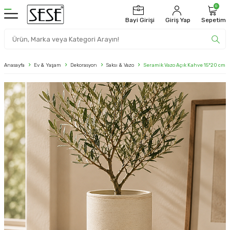
0
Bayi Girişi
Giriş Yap
Sepetim
Anasayfa
Ev & Yaşam
Dekorasyon
Saksı & Vazo
Seramik Vazo Açık Kahve 15*20 cm 