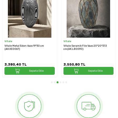
Vitale
Vitale
Vitale Metal Eden Vazo 19*30 cm
Vitale Seramik File Vazo 20*20*37.3
(AK.KE0067)
cm(AK.LB0090)
3.380,40
TL
3.550,80
TL
Sepete Ekle
Sepete Ekle