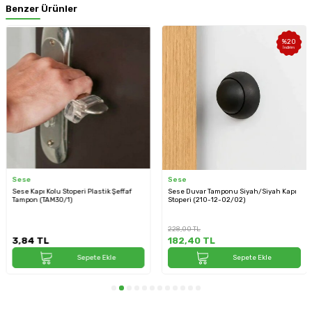
Benzer Ürünler
%
20
İndirim
Sese
Sese
Sese Kapı Kolu Stoperi Plastik Şeffaf
Sese Duvar Tamponu Siyah/Siyah Kapı
Tampon (TAM30/1)
Stoperi (210-12-02/02)
228,00
TL
3,84
TL
182,40
TL
Sepete Ekle
Sepete Ekle