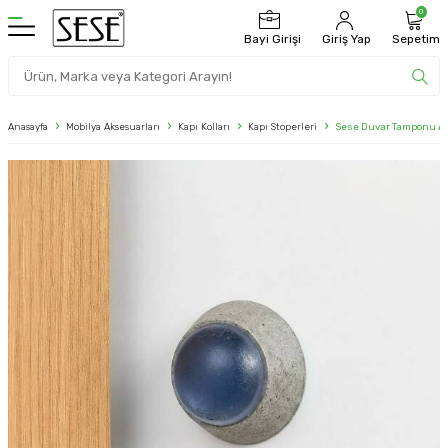
0
Bayi Girişi
Giriş Yap
Sepetim
Anasayfa
Mobilya Aksesuarları
Kapı Kolları
Kapı Stoperleri
Sese Duvar Tamponu An