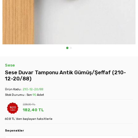
Sese
Sese Duvar Tamponu Antik Gümüş/Şeffaf (210-
12-20/88)
Ürün Kodu :
210-12-20/88
Stok Durumu : Son
90
Adet
228,00
TL
%
20
182,40
TL
İndirim
60.8 TL 'den başlayan taksitlerle
Seçenekler