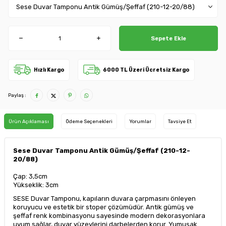
Sepete Ekle
Hızlı Kargo
6000 TL Üzeri Ücretsiz Kargo
Paylaş :
Ürün Açıklaması
Ödeme Seçenekleri
Yorumlar
Tavsiye Et
Sese Duvar Tamponu Antik Gümüş/Şeffaf (210-12-
20/88)
Çap: 3,5cm
Yükseklik: 3cm
SESE Duvar Tamponu, kapıların duvara çarpmasını önleyen
koruyucu ve estetik bir stoper çözümüdür. Antik gümüş ve
şeffaf renk kombinasyonu sayesinde modern dekorasyonlara
uyum sağlar, duvar yüzeylerini darbelerden korur. Yumuşak