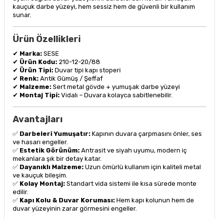
kauçuk darbe yüzeyi, hem sessiz hem de güvenli bir kullanım
sunar.
Ürün Özellikleri
✔
Marka:
SESE
✔
Ürün Kodu:
210-12-20/88
✔
Ürün Tipi:
Duvar tipi kapı stoperi
✔
Renk:
Antik Gümüş / Şeffaf
✔
Malzeme:
Sert metal gövde + yumuşak darbe yüzeyi
✔
Montaj Tipi:
Vidalı – Duvara kolayca sabitlenebilir.
Avantajları
✅
Darbeleri Yumuşatır:
Kapının duvara çarpmasını önler, ses
ve hasarı engeller.
✅
Estetik Görünüm:
Antrasit ve siyah uyumu, modern iç
mekanlara şık bir detay katar.
✅
Dayanıklı Malzeme:
Uzun ömürlü kullanım için kaliteli metal
ve kauçuk bileşim.
✅
Kolay Montaj:
Standart vida sistemi ile kısa sürede monte
edilir.
✅
Kapı Kolu & Duvar Koruması:
Hem kapı kolunun hem de
duvar yüzeyinin zarar görmesini engeller.