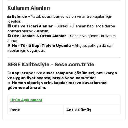
Kullanım Alanları
🏡
Evlerde
– Yatak odası, banyo, salon ve antre kapıları için
idealdir.
🏢
Ofis ve Ticari Alanlar
– Sürekli kullanılan kapılarda darbe
önleyici olarak kullanılır.
🏨
Otel Odaları & Ortak Alanlar
– Sessiz ve güvenli kullanım
sunar.
🚪
Her Türlü Kapı Tipiyle Uyumlu
– Ahşap, çelik ya da cam
kapılar için uygundur.
SESE Kalitesiyle – Sese.com.tr’de
🚀
Kapı stoperi ve duvar tamponu çözümleri, hızlı kargo
ve uygun fiyat avantajlarıyla Sese.com.tr’de!
🔹
Hemen sipariş verin, kapılarınızı ve duvarlarınızı
güvence altına alın.
Ürün Açıklaması
Renk
Antik Gümüş