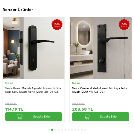
Benzer Ürünler
%
35
%
35
İndirim
İndirim
Sese
Sese
Sese Bravo Modeli Aynalı Ekonomik Oda
Sese Veroni Modeli Aynalı Wc Kapı Kolu
Kapı Kolu Siyah Renk (200-28-01-02)
Siyah (200-94-02-02)
175,68
TL
313,20
TL
114,19
TL
203,58
TL
Sepete Ekle
Sepete Ekle