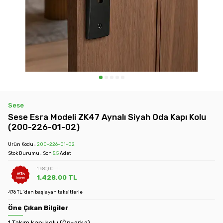
Sese
Sese Esra Modeli ZK47 Aynalı Siyah Oda Kapı Kolu
(200-226-01-02)
Ürün Kodu :
200-226-01-02
Stok Durumu : Son
5.5
Adet
1.680,00
TL
%
15
1.428,00
TL
İndirim
476 TL 'den başlayan taksitlerle
Öne Çıkan Bilgiler
1 Takım kapı kolu (Ön-arka).