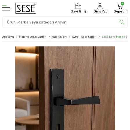
0
Bayi Girişi
Giriş Yap
Sepetim
Anasayfa
Mobilya Aksesuarları
Kapı Kolları
Aynalı Kapı Kolları
Sese Esra Modeli ZK