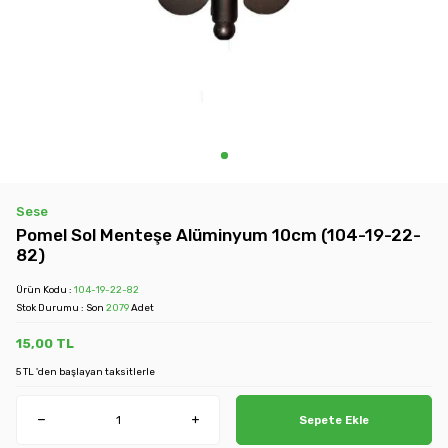
Sese
Pomel Sol Menteşe Alüminyum 10cm (104-19-22-
82)
Ürün Kodu :
104-19-22-82
Stok Durumu : Son
2079
Adet
15,00
TL
5 TL 'den başlayan taksitlerle
Sepete Ekle