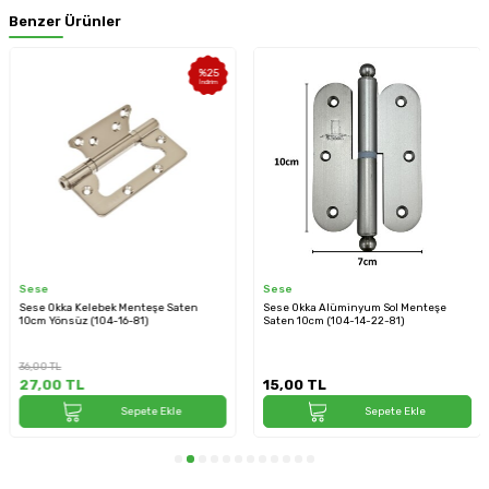
Benzer Ürünler
%
25
İndirim
Sese
Sese
Sese Okka Kelebek Menteşe Saten
Sese Okka Alüminyum Sol Menteşe
10cm Yönsüz (104-16-81)
Saten 10cm (104-14-22-81)
36,00
TL
27,00
TL
15,00
TL
Sepete Ekle
Sepete Ekle