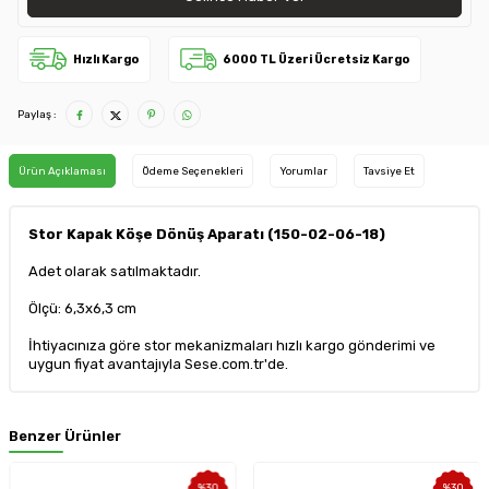
Hızlı Kargo
6000 TL Üzeri Ücretsiz Kargo
Paylaş :
Ürün Açıklaması
Ödeme Seçenekleri
Yorumlar
Tavsiye Et
Stor Kapak Köşe Dönüş Aparatı (150-02-06-18)
Adet olarak satılmaktadır.
Ölçü: 6,3x6,3 cm
İhtiyacınıza göre stor mekanizmaları hızlı kargo gönderimi ve
uygun fiyat avantajıyla Sese.com.tr'de.
Benzer Ürünler
%
30
%
30