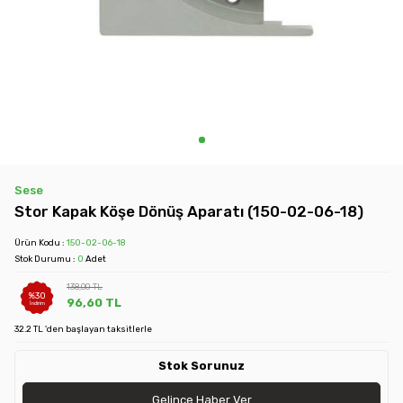
Sese
Stor Kapak Köşe Dönüş Aparatı (150-02-06-18)
Ürün Kodu :
150-02-06-18
Stok Durumu :
0
Adet
138,00
TL
%
30
96,60
TL
İndirim
32.2 TL 'den başlayan taksitlerle
Stok Sorunuz
Gelince Haber Ver