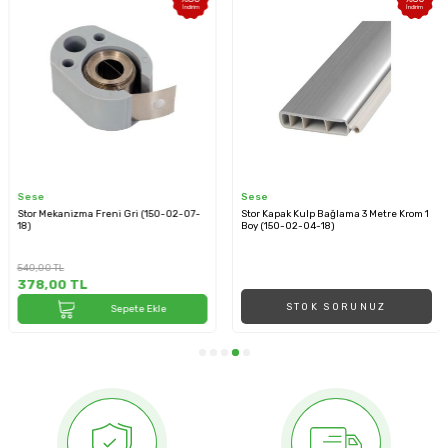
İndirim
İndirim
Sese
Sese
Stor Mekanizma Freni Gri (150-02-07-
Stor Kapak Kulp Bağlama 3 Metre Krom 1
18)
Boy (150-02-04-18)
540,00
TL
378,00
TL
STOK SORUNUZ
Sepete Ekle