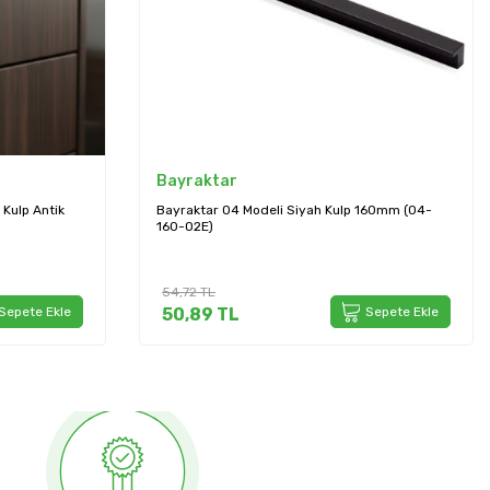
Bayraktar
Kulp Antik
Bayraktar 04 Modeli Siyah Kulp 160mm (04-
160-02E)
54,72
TL
Sepete Ekle
50,89
TL
Sepete Ekle