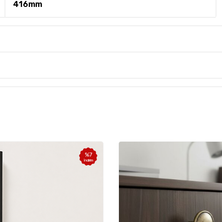
416mm
%
7
İndirim