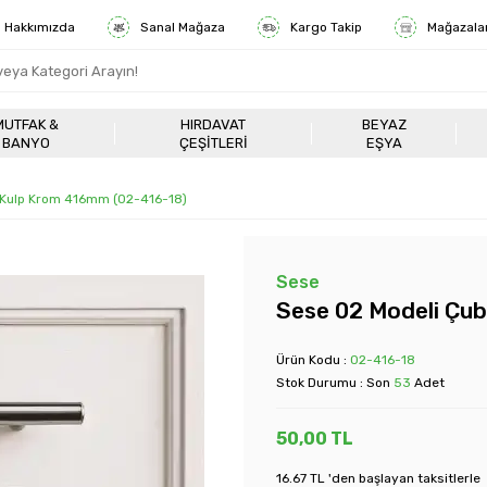
Hakkımızda
Sanal Mağaza
Kargo Takip
Mağazala
MUTFAK &
HIRDAVAT
BEYAZ
BANYO
ÇEŞITLERI
EŞYA
 Kulp Krom 416mm (02-416-18)
Sese
Sese 02 Modeli Çu
Ürün Kodu :
02-416-18
Stok Durumu : Son
53
Adet
50,00
TL
16.67 TL 'den başlayan taksitlerle