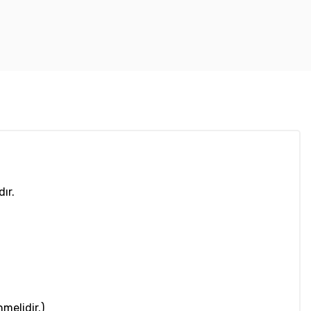
ır.
melidir.)