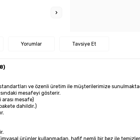
Yorumlar
Tavsiye Et
8)
standartları ve özenli üretim ile müşterilerimize sunulmaktad
rasındaki mesafeyi gösterir.
ği arası mesafe)
pakete dahildir.)
r.
r.
Kimyasal ürünler kullanmadan, hafif nemli bir bez ile temizlen