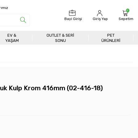
rımız
0
Bayi Girişi
Giriş Yap
Sepetim
EV &
OUTLET & SERI
PET
YAŞAM
SONU
ÜRÜNLERİ
buk Kulp Krom 416mm (02-416-18)