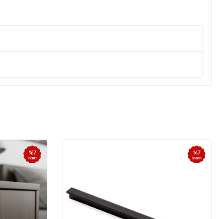
%
7
%
7
İndirim
İndirim