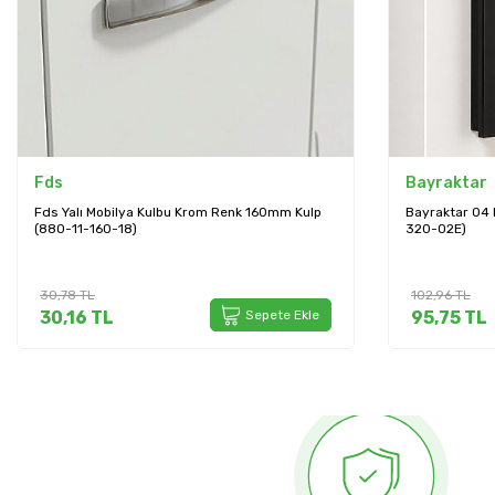
Fds
Bayraktar
Fds Yalı Mobilya Kulbu Krom Renk 160mm Kulp
Bayraktar 04 
(880-11-160-18)
320-02E)
30,78
TL
102,96
TL
30,16
TL
Sepete Ekle
95,75
TL