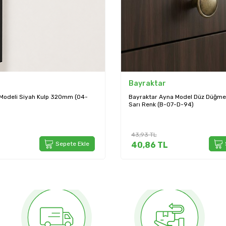
Bayraktar
Modeli Siyah Kulp 320mm (04-
Bayraktar Ayna Model Düz Düğme 
Sarı Renk (B-07-D-94)
43,93
TL
Sepete Ekle
40,86
TL