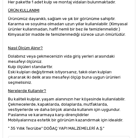
Her pakette 1 adet kulp ve montaj vidaları bulunmaktadır.
ÜRÜN KULLANIMI
Ürünümüz dayanıklı, sağlam ve şık bir görünüme sahiptir.
Kararma ve soyulma olmadan uzun yıllar kullanılabilir. (Kimyasal
ürünler kullanmadan, hafif nemli bir bez ile temizlenmelidir.)
Kimyasal bir madde ile temizlenmediği sürece uzun ömürlüdür.
Nasıl Ölçüm Alınır?
Dolabınız veya çekmecenizin vida giriş yerleri arasındaki
mesafeyi ölçünüz.
Kulp ölçüleri standarttır.
Eski kulpları değiştirmek istiyorsanız, takılı olan kulpları
çıkararak iki delik arası mesafeyi ölçüp buna uygun ürünleri
seçmelisiniz.
Nerelerde Kullanılır?
Bu kaliteli kulplar, yaşam alanınızın her köşesinde kullanılabilir.
Çekmecelerde, kapaklarda, dolaplarda, mutfaklarda,
vestiyerlerde ve daha birçok alanda kullanım için uygundur.
Paslanma ve kararmaya karşı dirençlidirler
Mobilyalarınıza estetik bir görünüm kazandırmak için idealdir.
" 35 Yıllık Tecrübe" DOĞAÇ YAPI MALZEMELERİ A.Ş."