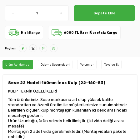
Sepete Ekle
Hızlı Kargo
6000 TL Üzeri Ücretsiz Kargo
Paylaş :
Ürün Açıklaması
Ödeme Seçenekleri
Yorumlar
Tavsiye Et
Sese 22 Modeli 160mm İnox Kulp (22-160-53)
KULP TEKNİK ÖZELLİKLERİ
Tüm ürünlerimiz, Sese markasına ait olup yüksek kalite
standartları ve özenli üretim ile müşterilerimize sunulmaktadır.
Belirtilen ölçüler, kulp montajı için kullanılan iki delik arasındaki
mesafeyi gösterir.
Ürün Uzunluğu, ürün adında belirtilmiştir. (iki vida deliği arası
mesafe)
Montaj için 2 adet vida gerekmektedir. (Montaj vidaları pakete
dahildir.)