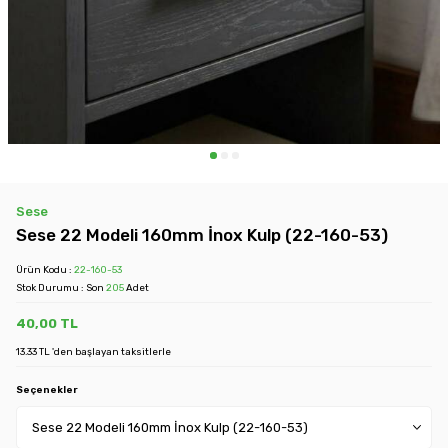
Sese
Sese 22 Modeli 160mm İnox Kulp (22-160-53)
Ürün Kodu :
22-160-53
Stok Durumu : Son
205
Adet
40,00
TL
13.33 TL 'den başlayan taksitlerle
Seçenekler