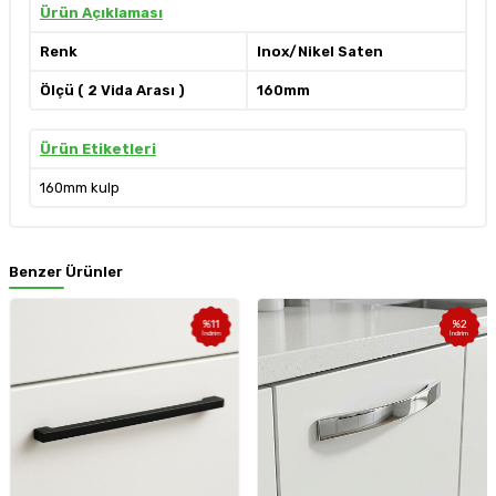
Ürün Açıklaması
Renk
Inox/Nikel Saten
Ölçü ( 2 Vida Arası )
160mm
Ürün Etiketleri
160mm kulp
Benzer Ürünler
%
11
%
2
İndirim
İndirim