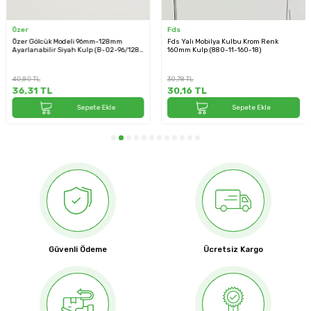
Fds
Bayraktar
6mm-128mm
Fds Yalı Mobilya Kulbu Krom Renk
Bayraktar 04 Modeli S
lp (B-02-96/128-
160mm Kulp (880-11-160-18)
(04-320-02E)
30,78
TL
102,96
TL
30,16
TL
95,75
TL
ete Ekle
Sepete Ekle
Sep
Güvenli Ödeme
Ücretsiz Kargo