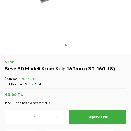
Sese
Sese 30 Modeli Krom Kulp 160mm (30-160-18)
Ürün Kodu :
30-160-18
Stok Durumu : Son
36
Adet
40,00
TL
13.33 TL 'den başlayan taksitlerle
Sepete Ekle