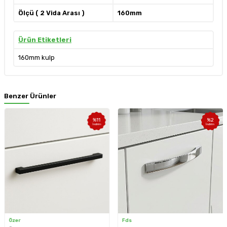
Ölçü ( 2 Vida Arası )
160mm
Ürün Etiketleri
160mm kulp
Benzer Ürünler
%
11
%
2
İndirim
İndirim
Özer
Fds