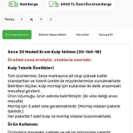
Hızlı Kargo
6000 TL Üzeri Ücretsiz Kargo
Paylaş :
Ürün Açıklaması
Ödeme Seçenekleri
Yorumlar
Tavsiye Et
Sese 30 Modeli Krom Kulp 160mm (30-160-18)
Üretimi sona ermiştir, stoklarla sınırlıdır.
Kulp Teknik Özellikleri
Tüm ürünlerimiz, Sese markasına ait olup yüksek kalite
standartları ve özenli üretim ile müşterilerimize sunulmaktadır.
Belirtilen ölçüler, kulp montajı için kullanılan iki delik arasındaki
mesafeyi gösterir.
Ürün Uzunluğu, ürün adında belirtilmiştir. (iki vida deliği arası
mesafe)
Montaj için 2 adet vida gerekmektedir. (Montaj vidaları pakete
dahildir.)
Her pakette 1 adet kulp ve montaj vidaları bulunmaktadır.
Ürün Kullanımı
Ürünümüz dayanıklı, sağlam ve şık bir görünüme sahiptir.