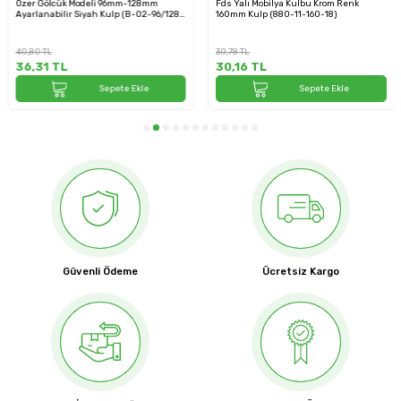
Özer Gölcük Modeli 96mm-128mm
Fds Yalı Mobilya Kulbu Krom Renk
Ayarlanabilir Siyah Kulp (B-02-96/128-
160mm Kulp (880-11-160-18)
02)
40,80
TL
30,78
TL
36,31
TL
30,16
TL
Sepete Ekle
Sepete Ekle
Güvenli Ödeme
Ücretsiz Kargo