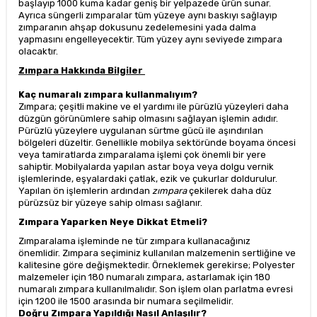
başlayıp 1000 kuma kadar geniş bir yelpazede ürün sunar.
Ayrıca süngerli zımparalar tüm yüzeye aynı baskıyı sağlayıp
zımparanın ahşap dokusunu zedelemesini yada dalma
yapmasını engelleyecektir. Tüm yüzey aynı seviyede zımpara
olacaktır.
Zımpara Hakkında Bilgiler
Kaç numaralı zımpara kullanmalıyım?
Zımpara; çeşitli makine ve el yardımı ile pürüzlü yüzeyleri daha
düzgün görünümlere sahip olmasını sağlayan işlemin adıdır.
Pürüzlü yüzeylere uygulanan sürtme gücü ile aşındırılan
bölgeleri düzeltir. Genellikle mobilya sektöründe boyama öncesi
veya tamiratlarda zımparalama işlemi çok önemli bir yere
sahiptir. Mobilyalarda yapılan astar boya veya dolgu vernik
işlemlerinde, eşyalardaki çatlak, ezik ve çukurlar doldurulur.
Yapılan ön işlemlerin ardından
zımpara
çekilerek daha düz
pürüzsüz bir yüzeye sahip olması sağlanır.
Zımpara Yaparken Neye Dikkat Etmeli?
Zımparalama işleminde ne tür zımpara kullanacağınız
önemlidir. Zımpara seçiminiz kullanılan malzemenin sertliğine ve
kalitesine göre değişmektedir. Örneklemek gerekirse; Polyester
malzemeler için 180 numaralı zımpara, astarlamak için 180
numaralı zımpara kullanılmalıdır. Son işlem olan parlatma evresi
için 1200 ile 1500 arasında bir numara seçilmelidir.
Doğru Zımpara Yapıldığı Nasıl Anlaşılır?