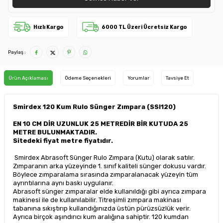
Hızlı Kargo
6000 TL Üzeri Ücretsiz Kargo
Paylaş :
Ürün Açıklaması
Ödeme Seçenekleri
Yorumlar
Tavsiye Et
Smirdex 120 Kum Rulo Sünger Zımpara (SSI120)
EN 10 CM DİR UZUNLUK 25 METREDİR BİR KUTUDA 25
METRE BULUNMAKTADIR.
Sitedeki fiyat metre fiyatıdır.
Smirdex Abrasoft Sünger Rulo Zımpara (Kutu) olarak satılır.
Zımparanın arka yüzeyinde 1. sınıf kaliteli sünger dokusu vardır.
Böylece zımparalama sırasında zımparalanacak yüzeyin tüm
ayrıntılarına aynı baskı uygulanır.
Abrasoft sünger zımparalar elde kullanıldığı gibi ayrıca zımpara
makinesi ile de kullanılabilir. Titreşimli zımpara makinası
tabanına sıkıştırıp kullandığınızda üstün pürüzsüzlük verir.
Ayrıca birçok aşındırıcı kum aralığına sahiptir. 120 kumdan