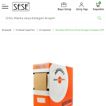
0
Bayi Girişi
Giriş Yap
Sepetim
Anasayfa
Hırdavat Çeşitleri
Zımparalar
Smirdex 120 Kum Rulo Sünger Zımpara (SI12