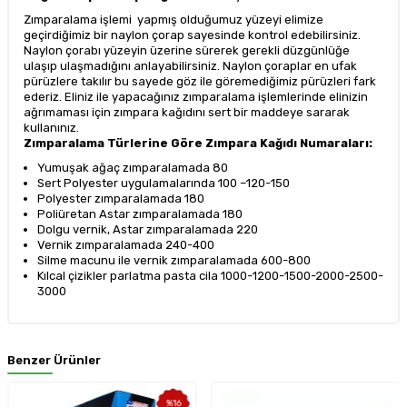
Zımparalama işlemi yapmış olduğumuz yüzeyi elimize
geçirdiğimiz bir naylon çorap sayesinde kontrol edebilirsiniz.
Naylon çorabı yüzeyin üzerine sürerek gerekli düzgünlüğe
ulaşıp ulaşmadığını anlayabilirsiniz. Naylon çoraplar en ufak
pürüzlere takılır bu sayede göz ile göremediğimiz pürüzleri fark
ederiz. Eliniz ile yapacağınız zımparalama işlemlerinde elinizin
ağrımaması için zımpara kağıdını sert bir maddeye sararak
kullanınız.
Zımparalama Türlerine Göre Zımpara Kağıdı Numaraları:
Yumuşak ağaç zımparalamada 80
Sert Polyester uygulamalarında 100 –120-150
Polyester zımparalamada 180
Poliüretan Astar zımparalamada 180
Dolgu vernik, Astar zımparalamada 220
Vernik zımparalamada 240-400
Silme macunu ile vernik zımparalamada 600-800
Kılcal çizikler parlatma pasta cila 1000-1200-1500-2000-2500-
3000
Benzer Ürünler
%
16