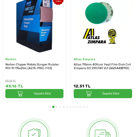
İndirim
Norton
Atlas Zımpara
Norton Clipper Rotolo Sünger Rulolar
Atlas 115mm 40Kum Yeşil Film Disk Cırt
Rth Rl 115x25m (A275-P150-F03)
Zımpara QG 293 P40 VL1 (66254438192)
53,76
TL
45,16
TL
12,51
TL
Sepete Ekle
Sepete Ekle