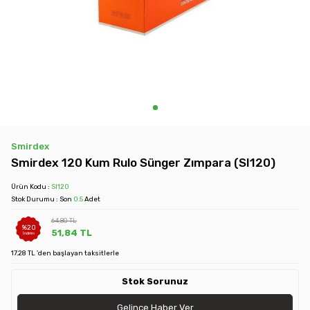
Smirdex
Smirdex 120 Kum Rulo Sünger Zımpara (SI120)
Ürün Kodu :
SI120
Stok Durumu : Son
0.5
Adet
64,80
TL
%
20
51,84
TL
İndirim
17.28 TL 'den başlayan taksitlerle
Stok Sorunuz
Gelince Haber Ver