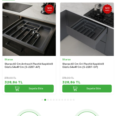
%
13
%
13
İndirim
İndirim
Starax
Starax
klık 8
Starax 60 Cm Gri Plastik Kaşıklık 8
Starax 84x49 Antrasit Plastik Kepç
Gözlü 54x49 Cm (S-2287-GP)
Gözlü Modül 90cm (S-2690-AP)
378,00
TL
631,20
TL
328,86
TL
549,14
TL
Sepete Ekle
Sepete Ekle