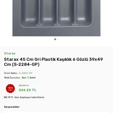
Starax
Starax 45 Cm Gri Plastik Kaşıklık 6 Gözlü 39x49
Cm (S-2284-GP)
Ürün Kodu :
S-2284-GP
Stok Durumu : Son
53
Adet
306,00
TL
%
13
266,22
TL
İndirim
88.74 TL 'den başlayan taksitlerle
Seçenekler