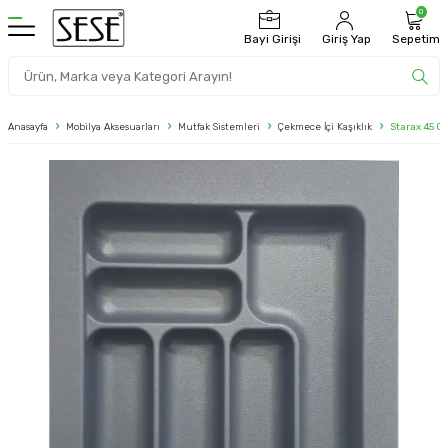
0
Bayi Girişi
Giriş Yap
Sepetim
Anasayfa
Mobilya Aksesuarları
Mutfak Sistemleri
Çekmece İçi Kaşıklık
Starax 45 Cm